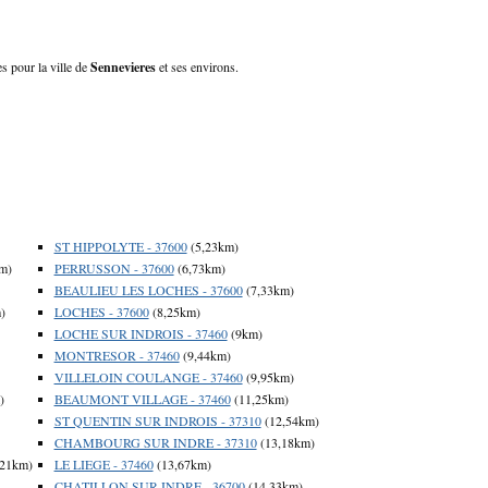
s pour la ville de
Sennevieres
et ses environs.
ST HIPPOLYTE - 37600
(5,23km)
m)
PERRUSSON - 37600
(6,73km)
BEAULIEU LES LOCHES - 37600
(7,33km)
)
LOCHES - 37600
(8,25km)
LOCHE SUR INDROIS - 37460
(9km)
MONTRESOR - 37460
(9,44km)
VILLELOIN COULANGE - 37460
(9,95km)
)
BEAUMONT VILLAGE - 37460
(11,25km)
ST QUENTIN SUR INDROIS - 37310
(12,54km)
CHAMBOURG SUR INDRE - 37310
(13,18km)
,21km)
LE LIEGE - 37460
(13,67km)
CHATILLON SUR INDRE - 36700
(14,33km)