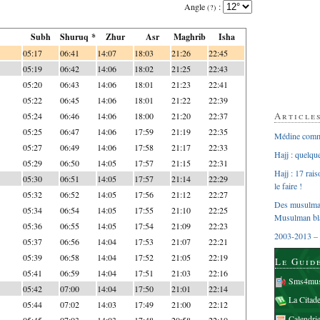
Angle
:
(?)
Subh
Shuruq *
Zhur
Asr
Maghrib
Isha
05:17
06:41
14:07
18:03
21:26
22:45
05:19
06:42
14:06
18:02
21:25
22:43
05:20
06:43
14:06
18:01
21:23
22:41
05:22
06:45
14:06
18:01
21:22
22:39
Article
05:24
06:46
14:06
18:00
21:20
22:37
05:25
06:47
14:06
17:59
21:19
22:35
Médine comme
05:27
06:49
14:06
17:58
21:17
22:33
Hajj : quelq
05:29
06:50
14:05
17:57
21:15
22:31
Hajj : 17 rai
05:30
06:51
14:05
17:57
21:14
22:29
le faire !
05:32
06:52
14:05
17:56
21:12
22:27
Des musulman
05:34
06:54
14:05
17:55
21:10
22:25
Musulman bl
05:36
06:55
14:05
17:54
21:09
22:23
2003-2013 – 
05:37
06:56
14:04
17:53
21:07
22:21
05:39
06:58
14:04
17:52
21:05
22:19
Le Guid
05:41
06:59
14:04
17:51
21:03
22:16
Sms4mus
05:42
07:00
14:04
17:50
21:01
22:14
La Citad
05:44
07:02
14:03
17:49
21:00
22:12
Calendri
05:45
07:03
14:03
17:48
20:58
22:10