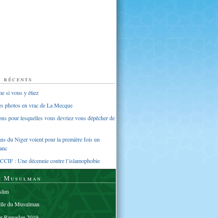
s récents
 si vous y étiez
ues photos en vrac de La Mecque
sons pour lesquelles vous devriez vous dépêcher de
s du Niger voient pour la première fois un
anc
CCIF : Une décennie contre l’islamophobie
e Musulman
lim
elle du Musulman
er Ramadan 2019