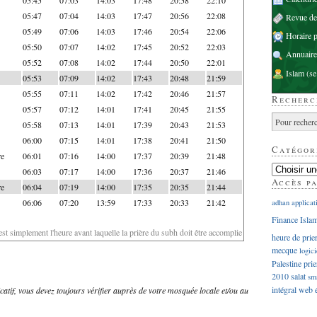
05:47
07:04
14:03
17:47
20:56
22:08
Revue d
05:49
07:06
14:03
17:46
20:54
22:06
Horaire p
05:50
07:07
14:02
17:45
20:52
22:03
Annuaire
05:52
07:08
14:02
17:44
20:50
22:01
Islam
(se
05:53
07:09
14:02
17:43
20:48
21:59
05:55
07:11
14:02
17:42
20:46
21:57
Recherc
05:57
07:12
14:01
17:41
20:45
21:55
05:58
07:13
14:01
17:39
20:43
21:53
06:00
07:15
14:01
17:38
20:41
21:50
Catégor
re
06:01
07:16
14:00
17:37
20:39
21:48
06:03
07:17
14:00
17:36
20:37
21:46
Accès p
re
06:04
07:19
14:00
17:35
20:35
21:44
06:06
07:20
13:59
17:33
20:33
21:42
adhan
applicat
Finance Isla
'est simplement l'heure avant laquelle la prière du subh doit être accomplie
heure de prie
mecque
logici
Palestine
prie
2010
salat
sm
intégral
web
dicatif, vous devez toujours vérifier auprès de votre mosquée locale et/ou au