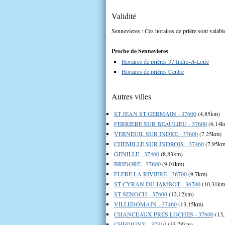
Validité
Sennevieres : Ces horaires de prière sont valable
Proche de Sennevieres
Horaires de prières 37 Indre-et-Loire
Horaires de prières Centre
Autres villes
ST JEAN ST GERMAIN - 37600
(4,85km)
FERRIERE SUR BEAULIEU - 37600
(6,14k
VERNEUIL SUR INDRE - 37600
(7,25km)
CHEMILLE SUR INDROIS - 37460
(7,95km
GENILLE - 37460
(8,83km)
BRIDORE - 37600
(9,04km)
FLERE LA RIVIERE - 36700
(9,7km)
ST CYRAN DU JAMBOT - 36700
(10,31km
ST SENOCH - 37600
(12,12km)
VILLEDOMAIN - 37460
(13,15km)
CHANCEAUX PRES LOCHES - 37600
(13
CHEDIGNY - 37310
(13,78km)