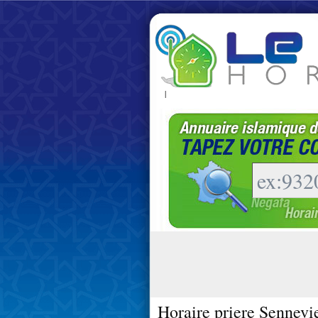
|
Horaire priere Sennevi