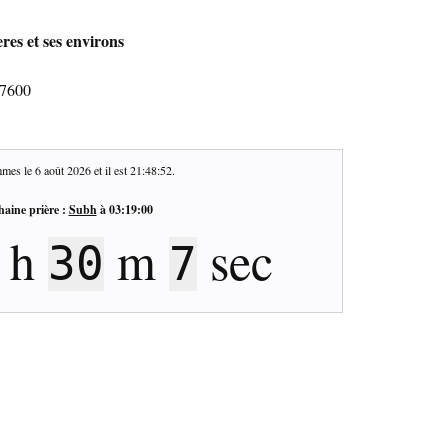
res et ses environs
37600
mes le
6 août 2026
et il est
21:48:53
.
haine prière :
Subh
à
03:19:00
h
m
sec
30
6