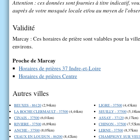
Attention : ces données sont fournies à titre indicatif, vou
auprès de votre mosquée locale et/ou au moyen de l'obser
Validité
Marcay : Ces horaires de prière sont valables pour la vill
environs.
Proche de Marcay
Horaires de prières 37 Indre-et-Loire
Horaires de prières Centre
Autres villes
BEUXES - 86120
(2,94km)
LIGRE - 37500
(4,43km)
LA ROCHE CLERMAULT - 37500
(4,44km)
SEUILLY - 37500
(5,18km
CINAIS - 37500
(6,01km)
ASSAY - 37120
(6,17km)
RIVIERE - 37500
(6,89km)
CHINON - 37500
(7,52km
ANCHE - 37500
(8,05km)
LERNE - 37500
(8,37km)
CEAUX EN LOUDUN - 86200
(8,42km)
CHAMPIGNY SUR VEUDE