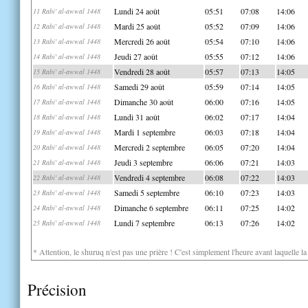
Lundi 24 août
05:51
07:08
14:06
11 Rabi' al-awwal 1448
Mardi 25 août
05:52
07:09
14:06
12 Rabi' al-awwal 1448
Mercredi 26 août
05:54
07:10
14:06
13 Rabi' al-awwal 1448
Jeudi 27 août
05:55
07:12
14:06
14 Rabi' al-awwal 1448
Vendredi 28 août
05:57
07:13
14:05
15 Rabi' al-awwal 1448
Samedi 29 août
05:59
07:14
14:05
16 Rabi' al-awwal 1448
Dimanche 30 août
06:00
07:16
14:05
17 Rabi' al-awwal 1448
Lundi 31 août
06:02
07:17
14:04
18 Rabi' al-awwal 1448
Mardi 1 septembre
06:03
07:18
14:04
19 Rabi' al-awwal 1448
Mercredi 2 septembre
06:05
07:20
14:04
20 Rabi' al-awwal 1448
Jeudi 3 septembre
06:06
07:21
14:03
21 Rabi' al-awwal 1448
Vendredi 4 septembre
06:08
07:22
14:03
22 Rabi' al-awwal 1448
Samedi 5 septembre
06:10
07:23
14:03
23 Rabi' al-awwal 1448
Dimanche 6 septembre
06:11
07:25
14:02
24 Rabi' al-awwal 1448
Lundi 7 septembre
06:13
07:26
14:02
25 Rabi' al-awwal 1448
* Attention, le shuruq n'est pas une prière ! C'est simplement l'heure avant laquelle l
Précision