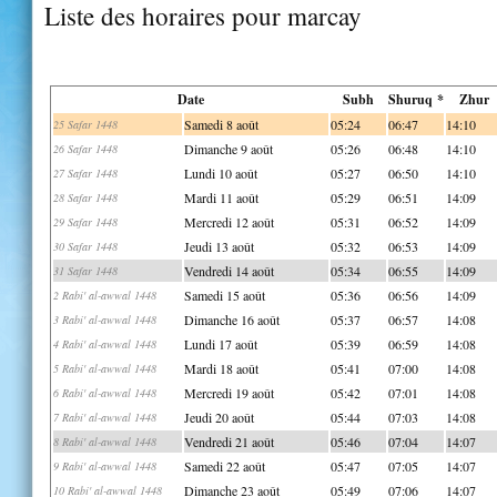
Liste des horaires pour marcay
Date
Subh
Shuruq *
Zhur
Samedi 8 août
05:24
06:47
14:10
25 Safar 1448
Dimanche 9 août
05:26
06:48
14:10
26 Safar 1448
Lundi 10 août
05:27
06:50
14:10
27 Safar 1448
Mardi 11 août
05:29
06:51
14:09
28 Safar 1448
Mercredi 12 août
05:31
06:52
14:09
29 Safar 1448
Jeudi 13 août
05:32
06:53
14:09
30 Safar 1448
Vendredi 14 août
05:34
06:55
14:09
31 Safar 1448
Samedi 15 août
05:36
06:56
14:09
2 Rabi' al-awwal 1448
Dimanche 16 août
05:37
06:57
14:08
3 Rabi' al-awwal 1448
Lundi 17 août
05:39
06:59
14:08
4 Rabi' al-awwal 1448
Mardi 18 août
05:41
07:00
14:08
5 Rabi' al-awwal 1448
Mercredi 19 août
05:42
07:01
14:08
6 Rabi' al-awwal 1448
Jeudi 20 août
05:44
07:03
14:08
7 Rabi' al-awwal 1448
Vendredi 21 août
05:46
07:04
14:07
8 Rabi' al-awwal 1448
Samedi 22 août
05:47
07:05
14:07
9 Rabi' al-awwal 1448
Dimanche 23 août
05:49
07:06
14:07
10 Rabi' al-awwal 1448