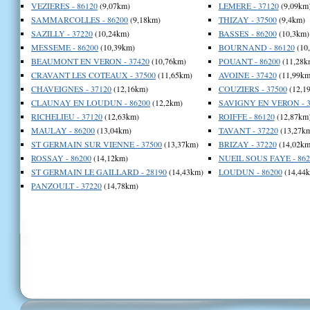
VEZIERES - 86120
(9,07km)
LEMERE - 37120
(9,09km
SAMMARCOLLES - 86200
(9,18km)
THIZAY - 37500
(9,4km)
SAZILLY - 37220
(10,24km)
BASSES - 86200
(10,3km)
MESSEME - 86200
(10,39km)
BOURNAND - 86120
(10
BEAUMONT EN VERON - 37420
(10,76km)
POUANT - 86200
(11,28k
CRAVANT LES COTEAUX - 37500
(11,65km)
AVOINE - 37420
(11,99km
CHAVEIGNES - 37120
(12,16km)
COUZIERS - 37500
(12,1
CLAUNAY EN LOUDUN - 86200
(12,2km)
SAVIGNY EN VERON - 3
RICHELIEU - 37120
(12,63km)
ROIFFE - 86120
(12,87km
MAULAY - 86200
(13,04km)
TAVANT - 37220
(13,27k
ST GERMAIN SUR VIENNE - 37500
(13,37km)
BRIZAY - 37220
(14,02km
ROSSAY - 86200
(14,12km)
NUEIL SOUS FAYE - 862
ST GERMAIN LE GAILLARD - 28190
(14,43km)
LOUDUN - 86200
(14,44
PANZOULT - 37220
(14,78km)