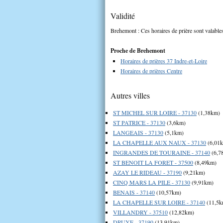
Validité
Brehemont : Ces horaires de prière sont valables
Proche de Brehemont
Horaires de prières 37 Indre-et-Loire
Horaires de prières Centre
Autres villes
ST MICHEL SUR LOIRE - 37130
(1,38km)
ST PATRICE - 37130
(3,6km)
LANGEAIS - 37130
(5,1km)
LA CHAPELLE AUX NAUX - 37130
(6,01
INGRANDES DE TOURAINE - 37140
(6,7
ST BENOIT LA FORET - 37500
(8,49km)
AZAY LE RIDEAU - 37190
(9,21km)
CINQ MARS LA PILE - 37130
(9,91km)
BENAIS - 37140
(10,57km)
LA CHAPELLE SUR LOIRE - 37140
(11,5k
VILLANDRY - 37510
(12,82km)
DRUYE - 37190
(13,91km)