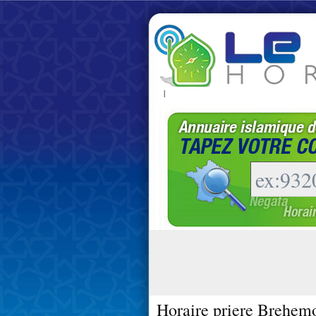
|
Horaire priere Brehem