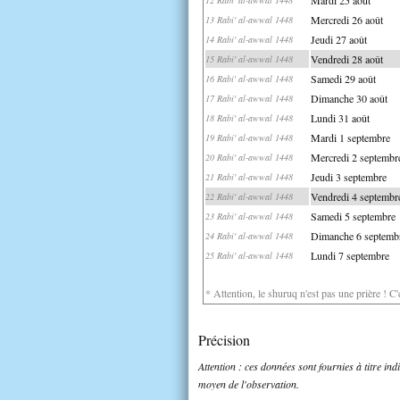
Mercredi 26 août
13 Rabi' al-awwal 1448
Jeudi 27 août
14 Rabi' al-awwal 1448
Vendredi 28 août
15 Rabi' al-awwal 1448
Samedi 29 août
16 Rabi' al-awwal 1448
Dimanche 30 août
17 Rabi' al-awwal 1448
Lundi 31 août
18 Rabi' al-awwal 1448
Mardi 1 septembre
19 Rabi' al-awwal 1448
Mercredi 2 septembr
20 Rabi' al-awwal 1448
Jeudi 3 septembre
21 Rabi' al-awwal 1448
Vendredi 4 septembr
22 Rabi' al-awwal 1448
Samedi 5 septembre
23 Rabi' al-awwal 1448
Dimanche 6 septemb
24 Rabi' al-awwal 1448
Lundi 7 septembre
25 Rabi' al-awwal 1448
* Attention, le shuruq n'est pas une prière ! C
Précision
Attention : ces données sont fournies à titre in
moyen de l'observation.