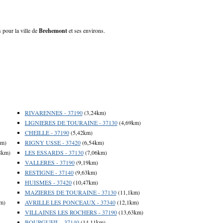
 pour la ville de
Brehemont
et ses environs.
RIVARENNES - 37190
(3,24km)
LIGNIERES DE TOURAINE - 37130
(4,69km)
CHEILLE - 37190
(5,42km)
km)
RIGNY USSE - 37420
(6,54km)
8km)
LES ESSARDS - 37130
(7,06km)
VALLERES - 37190
(9,19km)
RESTIGNE - 37140
(9,63km)
HUISMES - 37420
(10,47km)
MAZIERES DE TOURAINE - 37130
(11,1km)
m)
AVRILLE LES PONCEAUX - 37340
(12,1km)
VILLAINES LES ROCHERS - 37190
(13,63km)
BOURGUEIL - 37140
(14,11km)