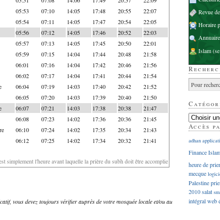
05:53
07:10
14:05
17:48
20:55
22:07
Revue d
05:54
07:11
14:05
17:47
20:54
22:05
Horaire p
05:56
07:12
14:05
17:46
20:52
22:03
Annuaire
05:57
07:13
14:05
17:45
20:50
22:01
Islam
(se
05:59
07:15
14:04
17:44
20:48
21:58
06:01
07:16
14:04
17:42
20:46
21:56
Recherc
06:02
07:17
14:04
17:41
20:44
21:54
e
06:04
07:19
14:03
17:40
20:42
21:52
06:05
07:20
14:03
17:39
20:40
21:50
Catégor
e
06:07
07:21
14:03
17:38
20:38
21:47
06:08
07:23
14:02
17:36
20:36
21:45
Accès p
re
06:10
07:24
14:02
17:35
20:34
21:43
06:12
07:25
14:02
17:34
20:32
21:41
adhan
applicat
Finance Isla
'est simplement l'heure avant laquelle la prière du subh doit être accomplie
heure de prie
mecque
logici
Palestine
prie
2010
salat
sm
intégral
web
dicatif, vous devez toujours vérifier auprès de votre mosquée locale et/ou au