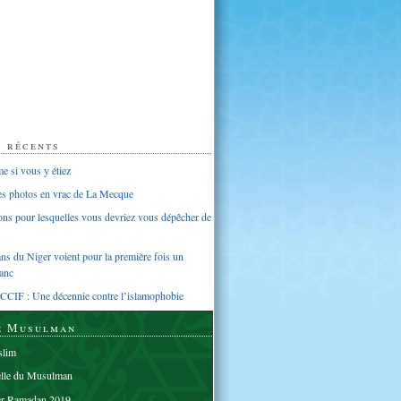
s récents
 si vous y étiez
ues photos en vrac de La Mecque
sons pour lesquelles vous devriez vous dépêcher de
s du Niger voient pour la première fois un
anc
CCIF : Une décennie contre l’islamophobie
e Musulman
lim
elle du Musulman
er Ramadan 2019