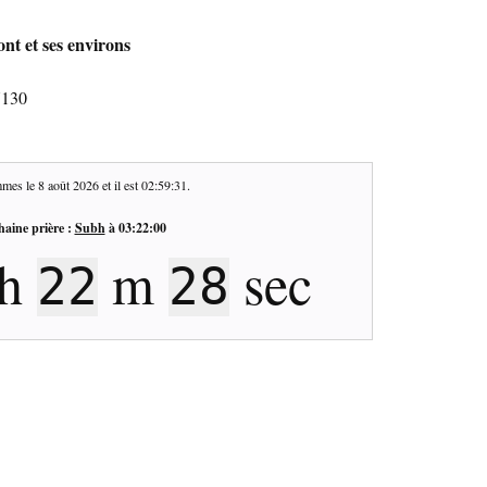
nt et ses environs
7130
mes le
8 août 2026
et il est
02:59:32
.
haine prière :
Subh
à
03:22:00
h
m
sec
22
27