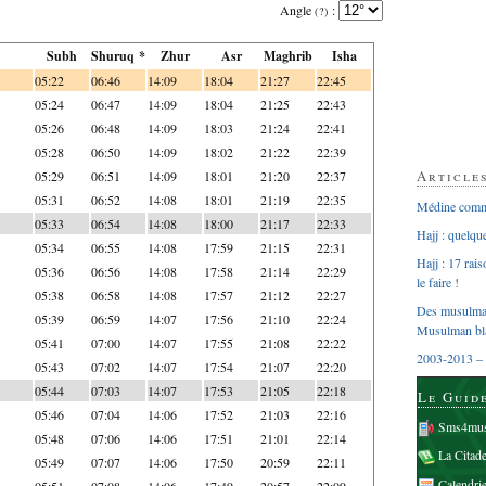
Angle
:
(?)
Subh
Shuruq *
Zhur
Asr
Maghrib
Isha
05:22
06:46
14:09
18:04
21:27
22:45
05:24
06:47
14:09
18:04
21:25
22:43
05:26
06:48
14:09
18:03
21:24
22:41
05:28
06:50
14:09
18:02
21:22
22:39
Article
05:29
06:51
14:09
18:01
21:20
22:37
05:31
06:52
14:08
18:01
21:19
22:35
Médine comme
05:33
06:54
14:08
18:00
21:17
22:33
Hajj : quelq
05:34
06:55
14:08
17:59
21:15
22:31
Hajj : 17 rai
05:36
06:56
14:08
17:58
21:14
22:29
le faire !
05:38
06:58
14:08
17:57
21:12
22:27
Des musulman
05:39
06:59
14:07
17:56
21:10
22:24
Musulman bl
05:41
07:00
14:07
17:55
21:08
22:22
2003-2013 – 
05:43
07:02
14:07
17:54
21:07
22:20
05:44
07:03
14:07
17:53
21:05
22:18
Le Guid
05:46
07:04
14:06
17:52
21:03
22:16
Sms4mus
05:48
07:06
14:06
17:51
21:01
22:14
La Citad
05:49
07:07
14:06
17:50
20:59
22:11
Calendri
05:51
07:08
14:06
17:49
20:57
22:09