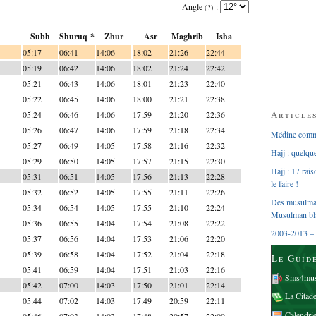
Angle
:
(?)
Subh
Shuruq *
Zhur
Asr
Maghrib
Isha
05:17
06:41
14:06
18:02
21:26
22:44
05:19
06:42
14:06
18:02
21:24
22:42
05:21
06:43
14:06
18:01
21:23
22:40
05:22
06:45
14:06
18:00
21:21
22:38
Article
05:24
06:46
14:06
17:59
21:20
22:36
05:26
06:47
14:06
17:59
21:18
22:34
Médine comme
05:27
06:49
14:05
17:58
21:16
22:32
Hajj : quelq
05:29
06:50
14:05
17:57
21:15
22:30
Hajj : 17 rai
05:31
06:51
14:05
17:56
21:13
22:28
le faire !
05:32
06:52
14:05
17:55
21:11
22:26
Des musulman
05:34
06:54
14:05
17:55
21:10
22:24
Musulman bl
05:36
06:55
14:04
17:54
21:08
22:22
2003-2013 – 
05:37
06:56
14:04
17:53
21:06
22:20
05:39
06:58
14:04
17:52
21:04
22:18
Le Guid
05:41
06:59
14:04
17:51
21:03
22:16
Sms4mus
05:42
07:00
14:03
17:50
21:01
22:14
La Citad
05:44
07:02
14:03
17:49
20:59
22:11
Calendri
05:46
07:03
14:03
17:48
20:57
22:09