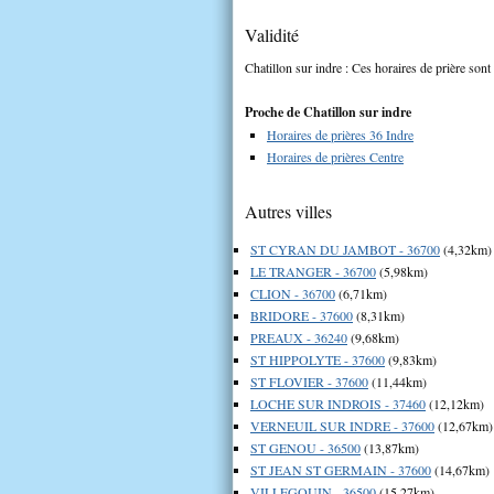
Validité
Chatillon sur indre : Ces horaires de prière sont
Proche de Chatillon sur indre
Horaires de prières 36 Indre
Horaires de prières Centre
Autres villes
ST CYRAN DU JAMBOT - 36700
(4,32km)
LE TRANGER - 36700
(5,98km)
CLION - 36700
(6,71km)
BRIDORE - 37600
(8,31km)
PREAUX - 36240
(9,68km)
ST HIPPOLYTE - 37600
(9,83km)
ST FLOVIER - 37600
(11,44km)
LOCHE SUR INDROIS - 37460
(12,12km)
VERNEUIL SUR INDRE - 37600
(12,67km)
ST GENOU - 36500
(13,87km)
ST JEAN ST GERMAIN - 37600
(14,67km)
VILLEGOUIN - 36500
(15,27km)