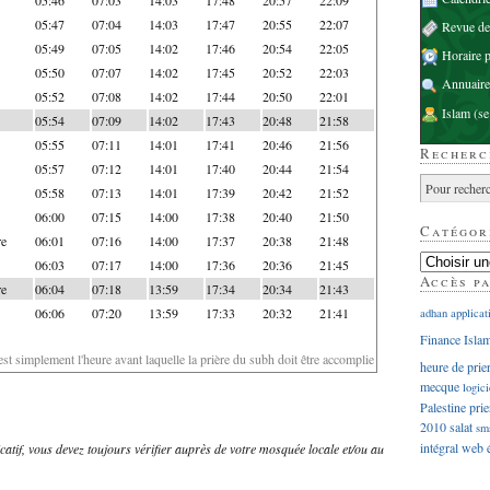
05:47
07:04
14:03
17:47
20:55
22:07
Revue d
05:49
07:05
14:02
17:46
20:54
22:05
Horaire p
05:50
07:07
14:02
17:45
20:52
22:03
Annuaire
05:52
07:08
14:02
17:44
20:50
22:01
Islam
(se
05:54
07:09
14:02
17:43
20:48
21:58
05:55
07:11
14:01
17:41
20:46
21:56
Recherc
05:57
07:12
14:01
17:40
20:44
21:54
05:58
07:13
14:01
17:39
20:42
21:52
06:00
07:15
14:00
17:38
20:40
21:50
Catégor
re
06:01
07:16
14:00
17:37
20:38
21:48
06:03
07:17
14:00
17:36
20:36
21:45
Accès p
re
06:04
07:18
13:59
17:34
20:34
21:43
06:06
07:20
13:59
17:33
20:32
21:41
adhan
applicat
Finance Isla
'est simplement l'heure avant laquelle la prière du subh doit être accomplie
heure de prie
mecque
logici
Palestine
prie
2010
salat
sm
intégral
web
dicatif, vous devez toujours vérifier auprès de votre mosquée locale et/ou au