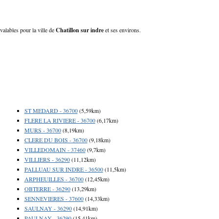
 valables pour la ville de
Chatillon sur indre
et ses environs.
ST MEDARD - 36700
(5,59km)
FLERE LA RIVIERE - 36700
(6,17km)
MURS - 36700
(8,19km)
CLERE DU BOIS - 36700
(9,18km)
VILLEDOMAIN - 37460
(9,7km)
VILLIERS - 36290
(11,12km)
PALLUAU SUR INDRE - 36500
(11,5km)
ARPHEUILLES - 36700
(12,45km)
OBTERRE - 36290
(13,29km)
SENNEVIERES - 37600
(14,33km)
SAULNAY - 36290
(14,91km)
PAULNAY - 36290
(15,41km)