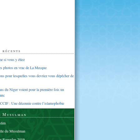
s récents
 si vous y étiez
ues photos en vrac de La Mecque
sons pour lesquelles vous devriez vous dépêcher de
s du Niger voient pour la première fois un
anc
CCIF : Une décennie contre l’islamophobie
e Musulman
lim
elle du Musulman
er Ramadan 2019