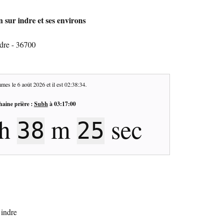
n sur indre et ses environs
ndre - 36700
mes le
6 août 2026
et il est
02:38:35
.
haine prière :
Subh
à
03:17:00
h
m
sec
38
24
 indre