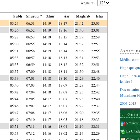
Angle
:
(?)
Subh
Shuruq *
Zhur
Asr
Maghrib
Isha
05:24
06:51
14:19
18:17
21:42
23:03
05:26
06:52
14:19
18:16
21:40
23:01
05:28
06:53
14:19
18:15
21:39
22:59
05:30
06:55
14:19
18:14
21:37
22:57
Article
05:31
06:56
14:19
18:14
21:36
22:55
05:33
06:57
14:18
18:13
21:34
22:53
Médine comme
05:35
06:59
14:18
18:12
21:32
22:51
Hajj : quelq
05:37
07:00
14:18
18:11
21:30
22:48
Hajj : 17 rai
05:39
07:01
14:18
18:10
21:29
22:46
le faire !
05:40
07:03
14:18
18:09
21:27
22:44
Des musulman
05:42
07:04
14:18
18:08
21:25
22:42
Musulman bl
05:44
07:05
14:17
18:07
21:23
22:40
2003-2013 – 
05:46
07:07
14:17
18:07
21:22
22:37
05:47
07:08
14:17
18:06
21:20
22:35
Le Guid
05:49
07:10
14:17
18:05
21:18
22:33
Sms4mus
05:51
07:11
14:16
18:04
21:16
22:31
La Citad
05:53
07:12
14:16
18:02
21:14
22:29
Calendri
05:54
07:14
14:16
18:01
21:12
22:26