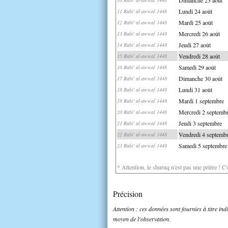
Lundi 24 août
11 Rabi' al-awwal 1448
Mardi 25 août
12 Rabi' al-awwal 1448
Mercredi 26 août
13 Rabi' al-awwal 1448
Jeudi 27 août
14 Rabi' al-awwal 1448
Vendredi 28 août
15 Rabi' al-awwal 1448
Samedi 29 août
16 Rabi' al-awwal 1448
Dimanche 30 août
17 Rabi' al-awwal 1448
Lundi 31 août
18 Rabi' al-awwal 1448
Mardi 1 septembre
19 Rabi' al-awwal 1448
Mercredi 2 septemb
20 Rabi' al-awwal 1448
Jeudi 3 septembre
21 Rabi' al-awwal 1448
Vendredi 4 septemb
22 Rabi' al-awwal 1448
Samedi 5 septembre
23 Rabi' al-awwal 1448
* Attention, le shuruq n'est pas une prière ! C
Précision
Attention : ces données sont fournies à titre in
moyen de l'observation.