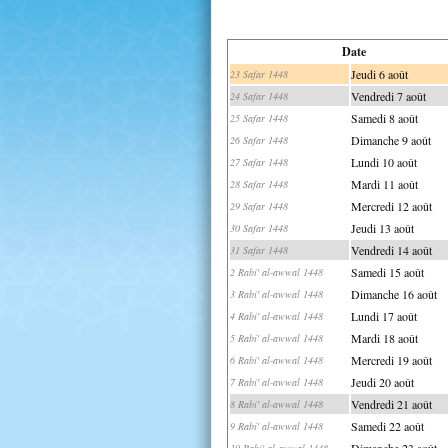
Date
Jeudi 6 août
23 Safar 1448
Vendredi 7 août
24 Safar 1448
Samedi 8 août
25 Safar 1448
Dimanche 9 août
26 Safar 1448
Lundi 10 août
27 Safar 1448
Mardi 11 août
28 Safar 1448
Mercredi 12 août
29 Safar 1448
Jeudi 13 août
30 Safar 1448
Vendredi 14 août
31 Safar 1448
Samedi 15 août
2 Rabi' al-awwal 1448
Dimanche 16 août
3 Rabi' al-awwal 1448
Lundi 17 août
4 Rabi' al-awwal 1448
Mardi 18 août
5 Rabi' al-awwal 1448
Mercredi 19 août
6 Rabi' al-awwal 1448
Jeudi 20 août
7 Rabi' al-awwal 1448
Vendredi 21 août
8 Rabi' al-awwal 1448
Samedi 22 août
9 Rabi' al-awwal 1448
Dimanche 23 août
10 Rabi' al-awwal 1448