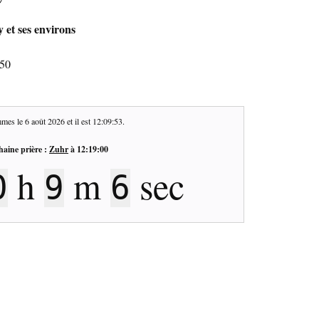
 et ses environs
750
mes le
6 août 2026
et il est
12:09:54
.
haine prière :
Zuhr
à
12:19:00
h
m
sec
0
9
5