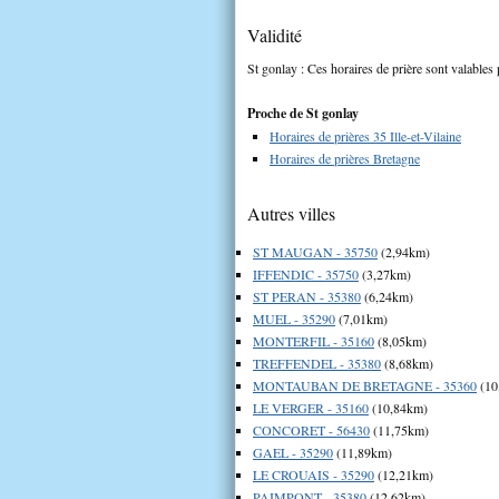
Validité
St gonlay : Ces horaires de prière sont valables 
Proche de St gonlay
Horaires de prières 35 Ille-et-Vilaine
Horaires de prières Bretagne
Autres villes
ST MAUGAN - 35750
(2,94km)
IFFENDIC - 35750
(3,27km)
ST PERAN - 35380
(6,24km)
MUEL - 35290
(7,01km)
MONTERFIL - 35160
(8,05km)
TREFFENDEL - 35380
(8,68km)
MONTAUBAN DE BRETAGNE - 35360
(10
LE VERGER - 35160
(10,84km)
CONCORET - 56430
(11,75km)
GAEL - 35290
(11,89km)
LE CROUAIS - 35290
(12,21km)
PAIMPONT - 35380
(12,62km)