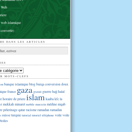
e Web
riere
 web islamique
 convertir)
he dans les articles
ies
ar mots-clefs
banque islamique
blog
burqa
conversion
doux
ion
gaza
mique
france
guerre
hajj
halal
gratuit
islam
re
horaire de priere
kaaba
kfc
la
mekkah
minaret
médine
niqab
el
mobile
muezzin
re
pélerinage
qatar
racisme
ramadan
ramadan
suisse
turquie
voile
voile
s
tutorial
tutoriel
téléphone
étoiles