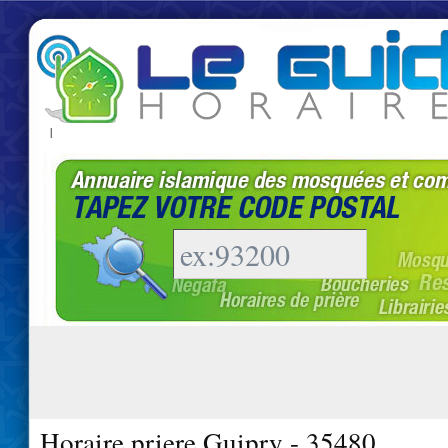
|
Horaire priere Guipry - 35480