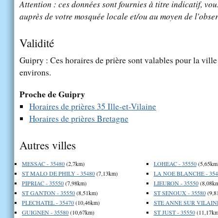
Attention : ces données sont fournies à titre indicatif, vou
auprès de votre mosquée locale et/ou au moyen de l'obser
Validité
Guipry : Ces horaires de prière sont valables pour la vill
environs.
Proche de Guipry
Horaires de prières 35 Ille-et-Vilaine
Horaires de prières Bretagne
Autres villes
MESSAC - 35480
(2,7km)
LOHEAC - 35550
(5,65km
ST MALO DE PHILY - 35480
(7,13km)
LA NOE BLANCHE - 354
PIPRIAC - 35550
(7,98km)
LIEURON - 35550
(8,08k
ST GANTON - 35550
(8,51km)
ST SENOUX - 35580
(9,8
PLECHATEL - 35470
(10,46km)
STE ANNE SUR VILAINE
GUIGNEN - 35580
(10,67km)
ST JUST - 35550
(11,17km