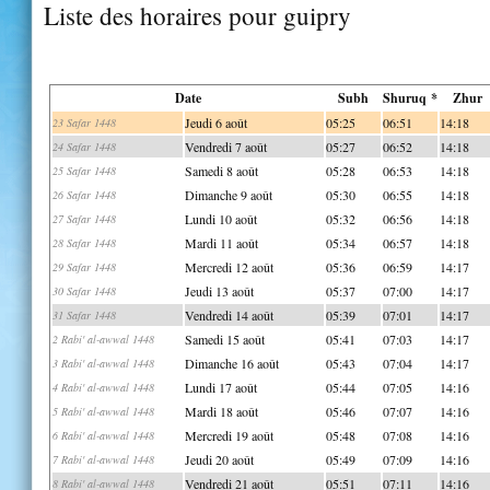
Liste des horaires pour guipry
Date
Subh
Shuruq *
Zhur
Jeudi 6 août
05:25
06:51
14:18
23 Safar 1448
Vendredi 7 août
05:27
06:52
14:18
24 Safar 1448
Samedi 8 août
05:28
06:53
14:18
25 Safar 1448
Dimanche 9 août
05:30
06:55
14:18
26 Safar 1448
Lundi 10 août
05:32
06:56
14:18
27 Safar 1448
Mardi 11 août
05:34
06:57
14:18
28 Safar 1448
Mercredi 12 août
05:36
06:59
14:17
29 Safar 1448
Jeudi 13 août
05:37
07:00
14:17
30 Safar 1448
Vendredi 14 août
05:39
07:01
14:17
31 Safar 1448
Samedi 15 août
05:41
07:03
14:17
2 Rabi' al-awwal 1448
Dimanche 16 août
05:43
07:04
14:17
3 Rabi' al-awwal 1448
Lundi 17 août
05:44
07:05
14:16
4 Rabi' al-awwal 1448
Mardi 18 août
05:46
07:07
14:16
5 Rabi' al-awwal 1448
Mercredi 19 août
05:48
07:08
14:16
6 Rabi' al-awwal 1448
Jeudi 20 août
05:49
07:09
14:16
7 Rabi' al-awwal 1448
Vendredi 21 août
05:51
07:11
14:16
8 Rabi' al-awwal 1448