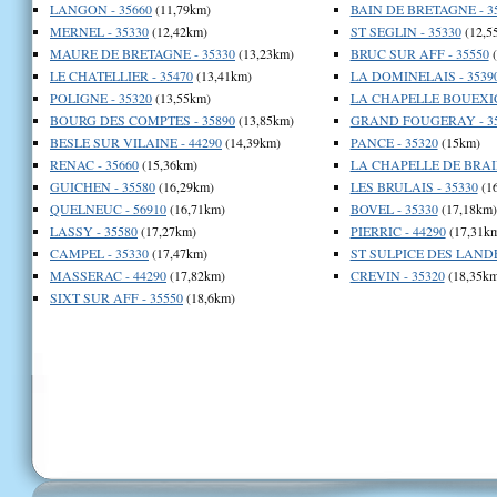
LANGON - 35660
(11,79km)
BAIN DE BRETAGNE - 3
MERNEL - 35330
(12,42km)
ST SEGLIN - 35330
(12,5
MAURE DE BRETAGNE - 35330
(13,23km)
BRUC SUR AFF - 35550
(
LE CHATELLIER - 35470
(13,41km)
LA DOMINELAIS - 3539
POLIGNE - 35320
(13,55km)
LA CHAPELLE BOUEXIC 
BOURG DES COMPTES - 35890
(13,85km)
GRAND FOUGERAY - 35
BESLE SUR VILAINE - 44290
(14,39km)
PANCE - 35320
(15km)
RENAC - 35660
(15,36km)
LA CHAPELLE DE BRAIN
GUICHEN - 35580
(16,29km)
LES BRULAIS - 35330
(1
QUELNEUC - 56910
(16,71km)
BOVEL - 35330
(17,18km)
LASSY - 35580
(17,27km)
PIERRIC - 44290
(17,31k
CAMPEL - 35330
(17,47km)
ST SULPICE DES LANDE
MASSERAC - 44290
(17,82km)
CREVIN - 35320
(18,35km
SIXT SUR AFF - 35550
(18,6km)