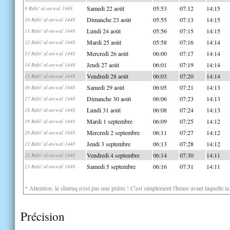
Samedi 22 août
05:53
07:12
14:15
9 Rabi' al-awwal 1448
Dimanche 23 août
05:55
07:13
14:15
10 Rabi' al-awwal 1448
Lundi 24 août
05:56
07:15
14:15
11 Rabi' al-awwal 1448
Mardi 25 août
05:58
07:16
14:14
12 Rabi' al-awwal 1448
Mercredi 26 août
06:00
07:17
14:14
13 Rabi' al-awwal 1448
Jeudi 27 août
06:01
07:19
14:14
14 Rabi' al-awwal 1448
Vendredi 28 août
06:03
07:20
14:14
15 Rabi' al-awwal 1448
Samedi 29 août
06:05
07:21
14:13
16 Rabi' al-awwal 1448
Dimanche 30 août
06:06
07:23
14:13
17 Rabi' al-awwal 1448
Lundi 31 août
06:08
07:24
14:13
18 Rabi' al-awwal 1448
Mardi 1 septembre
06:09
07:25
14:12
19 Rabi' al-awwal 1448
Mercredi 2 septembre
06:11
07:27
14:12
20 Rabi' al-awwal 1448
Jeudi 3 septembre
06:13
07:28
14:12
21 Rabi' al-awwal 1448
Vendredi 4 septembre
06:14
07:30
14:11
22 Rabi' al-awwal 1448
Samedi 5 septembre
06:16
07:31
14:11
23 Rabi' al-awwal 1448
* Attention, le shuruq n'est pas une prière ! C'est simplement l'heure avant laquelle l
Précision