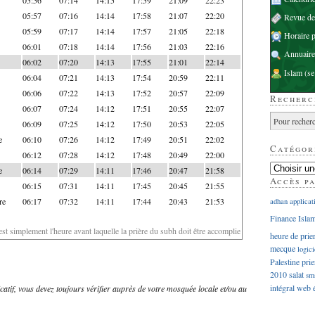
05:57
07:16
14:14
17:58
21:07
22:20
Revue d
05:59
07:17
14:14
17:57
21:05
22:18
Horaire p
06:01
07:18
14:14
17:56
21:03
22:16
Annuaire
06:02
07:20
14:13
17:55
21:01
22:14
Islam
(se
06:04
07:21
14:13
17:54
20:59
22:11
06:06
07:22
14:13
17:52
20:57
22:09
Recherc
06:07
07:24
14:12
17:51
20:55
22:07
06:09
07:25
14:12
17:50
20:53
22:05
e
06:10
07:26
14:12
17:49
20:51
22:02
Catégor
06:12
07:28
14:12
17:48
20:49
22:00
e
06:14
07:29
14:11
17:46
20:47
21:58
Accès p
06:15
07:31
14:11
17:45
20:45
21:55
re
06:17
07:32
14:11
17:44
20:43
21:53
adhan
applicat
Finance Isla
'est simplement l'heure avant laquelle la prière du subh doit être accomplie
heure de prie
mecque
logici
Palestine
prie
2010
salat
sm
intégral
web
dicatif, vous devez toujours vérifier auprès de votre mosquée locale et/ou au