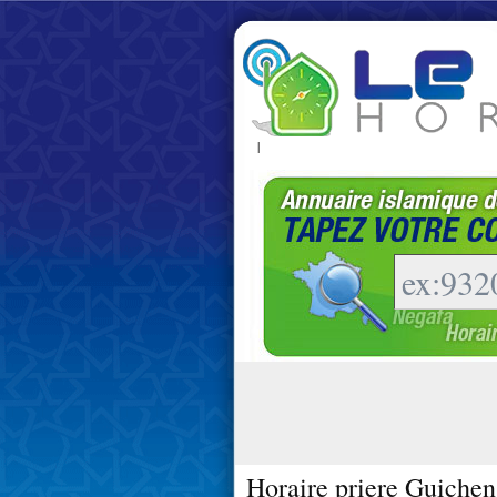
|
Horaire priere Guichen