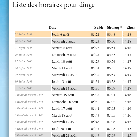
Liste des horaires pour dinge
Date
Subh
Shuruq *
Zhur
Jeudi 6 août
05:21
06:48
14:18
23 Safar 1448
Vendredi 7 août
05:23
06:50
14:18
24 Safar 1448
Samedi 8 août
05:25
06:51
14:18
25 Safar 1448
Dimanche 9 août
05:27
06:53
14:17
26 Safar 1448
Lundi 10 août
05:29
06:54
14:17
27 Safar 1448
Mardi 11 août
05:31
06:55
14:17
28 Safar 1448
Mercredi 12 août
05:32
06:57
14:17
29 Safar 1448
Jeudi 13 août
05:34
06:58
14:17
30 Safar 1448
Vendredi 14 août
05:36
06:59
14:17
31 Safar 1448
Samedi 15 août
05:38
07:01
14:16
2 Rabi' al-awwal 1448
Dimanche 16 août
05:40
07:02
14:16
3 Rabi' al-awwal 1448
Lundi 17 août
05:41
07:03
14:16
4 Rabi' al-awwal 1448
Mardi 18 août
05:43
07:05
14:16
5 Rabi' al-awwal 1448
Mercredi 19 août
05:45
07:06
14:15
6 Rabi' al-awwal 1448
Jeudi 20 août
05:47
07:08
14:15
7 Rabi' al-awwal 1448
Vendredi 21 août
05:49
07:09
14:15
8 Rabi' al-awwal 1448