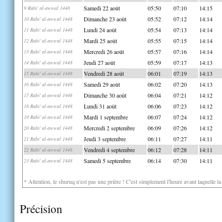
Samedi 22 août
05:50
07:10
14:15
9 Rabi' al-awwal 1448
Dimanche 23 août
05:52
07:12
14:14
10 Rabi' al-awwal 1448
Lundi 24 août
05:54
07:13
14:14
11 Rabi' al-awwal 1448
Mardi 25 août
05:55
07:15
14:14
12 Rabi' al-awwal 1448
Mercredi 26 août
05:57
07:16
14:14
13 Rabi' al-awwal 1448
Jeudi 27 août
05:59
07:17
14:13
14 Rabi' al-awwal 1448
Vendredi 28 août
06:01
07:19
14:13
15 Rabi' al-awwal 1448
Samedi 29 août
06:02
07:20
14:13
16 Rabi' al-awwal 1448
Dimanche 30 août
06:04
07:21
14:12
17 Rabi' al-awwal 1448
Lundi 31 août
06:06
07:23
14:12
18 Rabi' al-awwal 1448
Mardi 1 septembre
06:07
07:24
14:12
19 Rabi' al-awwal 1448
Mercredi 2 septembre
06:09
07:26
14:12
20 Rabi' al-awwal 1448
Jeudi 3 septembre
06:11
07:27
14:11
21 Rabi' al-awwal 1448
Vendredi 4 septembre
06:12
07:28
14:11
22 Rabi' al-awwal 1448
Samedi 5 septembre
06:14
07:30
14:11
23 Rabi' al-awwal 1448
* Attention, le shuruq n'est pas une prière ! C'est simplement l'heure avant laquelle l
Précision