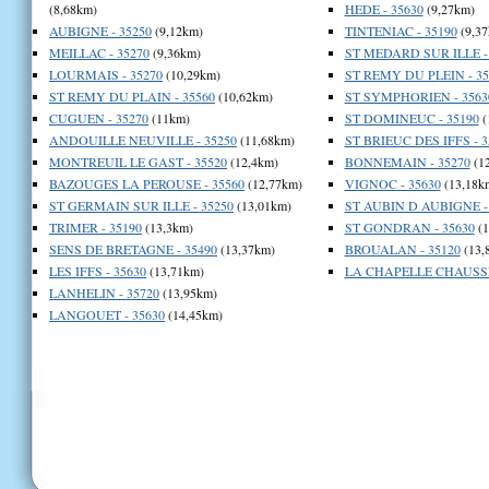
(8,68km)
HEDE - 35630
(9,27km)
AUBIGNE - 35250
(9,12km)
TINTENIAC - 35190
(9,37
MEILLAC - 35270
(9,36km)
ST MEDARD SUR ILLE -
LOURMAIS - 35270
(10,29km)
ST REMY DU PLEIN - 35
ST REMY DU PLAIN - 35560
(10,62km)
ST SYMPHORIEN - 3563
CUGUEN - 35270
(11km)
ST DOMINEUC - 35190
(
ANDOUILLE NEUVILLE - 35250
(11,68km)
ST BRIEUC DES IFFS - 3
MONTREUIL LE GAST - 35520
(12,4km)
BONNEMAIN - 35270
(1
BAZOUGES LA PEROUSE - 35560
(12,77km)
VIGNOC - 35630
(13,18k
ST GERMAIN SUR ILLE - 35250
(13,01km)
ST AUBIN D AUBIGNE -
TRIMER - 35190
(13,3km)
ST GONDRAN - 35630
(1
SENS DE BRETAGNE - 35490
(13,37km)
BROUALAN - 35120
(13,
LES IFFS - 35630
(13,71km)
LA CHAPELLE CHAUSSEE
LANHELIN - 35720
(13,95km)
LANGOUET - 35630
(14,45km)