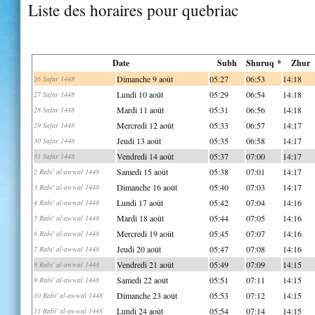
Liste des horaires pour quebriac
Date
Subh
Shuruq *
Zhur
Dimanche 9 août
05:27
06:53
14:18
26 Safar 1448
Lundi 10 août
05:29
06:54
14:18
27 Safar 1448
Mardi 11 août
05:31
06:56
14:18
28 Safar 1448
Mercredi 12 août
05:33
06:57
14:17
29 Safar 1448
Jeudi 13 août
05:35
06:58
14:17
30 Safar 1448
Vendredi 14 août
05:37
07:00
14:17
31 Safar 1448
Samedi 15 août
05:38
07:01
14:17
2 Rabi' al-awwal 1448
Dimanche 16 août
05:40
07:03
14:17
3 Rabi' al-awwal 1448
Lundi 17 août
05:42
07:04
14:16
4 Rabi' al-awwal 1448
Mardi 18 août
05:44
07:05
14:16
5 Rabi' al-awwal 1448
Mercredi 19 août
05:45
07:07
14:16
6 Rabi' al-awwal 1448
Jeudi 20 août
05:47
07:08
14:16
7 Rabi' al-awwal 1448
Vendredi 21 août
05:49
07:09
14:15
8 Rabi' al-awwal 1448
Samedi 22 août
05:51
07:11
14:15
9 Rabi' al-awwal 1448
Dimanche 23 août
05:53
07:12
14:15
10 Rabi' al-awwal 1448
Lundi 24 août
05:54
07:14
14:15
11 Rabi' al-awwal 1448