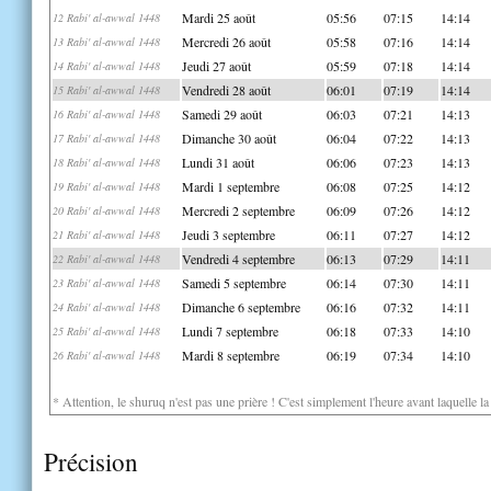
Mardi 25 août
05:56
07:15
14:14
12 Rabi' al-awwal 1448
Mercredi 26 août
05:58
07:16
14:14
13 Rabi' al-awwal 1448
Jeudi 27 août
05:59
07:18
14:14
14 Rabi' al-awwal 1448
Vendredi 28 août
06:01
07:19
14:14
15 Rabi' al-awwal 1448
Samedi 29 août
06:03
07:21
14:13
16 Rabi' al-awwal 1448
Dimanche 30 août
06:04
07:22
14:13
17 Rabi' al-awwal 1448
Lundi 31 août
06:06
07:23
14:13
18 Rabi' al-awwal 1448
Mardi 1 septembre
06:08
07:25
14:12
19 Rabi' al-awwal 1448
Mercredi 2 septembre
06:09
07:26
14:12
20 Rabi' al-awwal 1448
Jeudi 3 septembre
06:11
07:27
14:12
21 Rabi' al-awwal 1448
Vendredi 4 septembre
06:13
07:29
14:11
22 Rabi' al-awwal 1448
Samedi 5 septembre
06:14
07:30
14:11
23 Rabi' al-awwal 1448
Dimanche 6 septembre
06:16
07:32
14:11
24 Rabi' al-awwal 1448
Lundi 7 septembre
06:18
07:33
14:10
25 Rabi' al-awwal 1448
Mardi 8 septembre
06:19
07:34
14:10
26 Rabi' al-awwal 1448
* Attention, le shuruq n'est pas une prière ! C'est simplement l'heure avant laquelle l
Précision