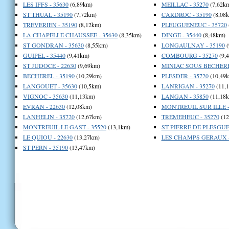
LES IFFS - 35630
(6,89km)
MEILLAC - 35270
(7,62k
ST THUAL - 35190
(7,72km)
CARDROC - 35190
(8,08
TREVERIEN - 35190
(8,12km)
PLEUGUENEUC - 35720
LA CHAPELLE CHAUSSEE - 35630
(8,35km)
DINGE - 35440
(8,48km)
ST GONDRAN - 35630
(8,55km)
LONGAULNAY - 35190
(
GUIPEL - 35440
(9,41km)
COMBOURG - 35270
(9,
ST JUDOCE - 22630
(9,69km)
MINIAC SOUS BECHEREL
BECHEREL - 35190
(10,29km)
PLESDER - 35720
(10,49
LANGOUET - 35630
(10,5km)
LANRIGAN - 35270
(11,
VIGNOC - 35630
(11,13km)
LANGAN - 35850
(11,18
EVRAN - 22630
(12,08km)
MONTREUIL SUR ILLE -
LANHELIN - 35720
(12,67km)
TREMEHEUC - 35270
(12
MONTREUIL LE GAST - 35520
(13,1km)
ST PIERRE DE PLESGUEN
LE QUIOU - 22630
(13,27km)
LES CHAMPS GERAUX -
ST PERN - 35190
(13,47km)