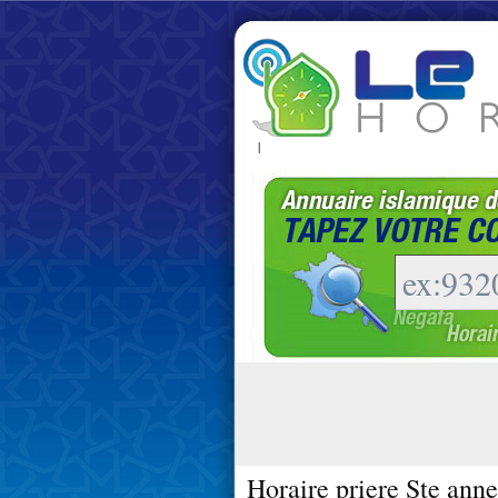
|
Horaire priere Ste anne