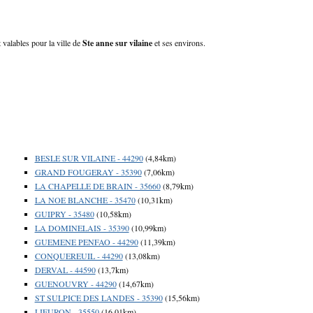
t valables pour la ville de
Ste anne sur vilaine
et ses environs.
BESLE SUR VILAINE - 44290
(4,84km)
GRAND FOUGERAY - 35390
(7,06km)
LA CHAPELLE DE BRAIN - 35660
(8,79km)
LA NOE BLANCHE - 35470
(10,31km)
GUIPRY - 35480
(10,58km)
LA DOMINELAIS - 35390
(10,99km)
GUEMENE PENFAO - 44290
(11,39km)
CONQUEREUIL - 44290
(13,08km)
DERVAL - 44590
(13,7km)
GUENOUVRY - 44290
(14,67km)
ST SULPICE DES LANDES - 35390
(15,56km)
LIEURON - 35550
(16,01km)