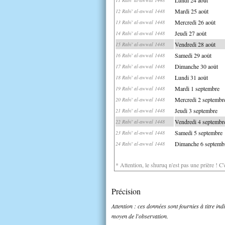
Mardi 25 août
12 Rabi' al-awwal 1448
Mercredi 26 août
13 Rabi' al-awwal 1448
Jeudi 27 août
14 Rabi' al-awwal 1448
Vendredi 28 août
15 Rabi' al-awwal 1448
Samedi 29 août
16 Rabi' al-awwal 1448
Dimanche 30 août
17 Rabi' al-awwal 1448
Lundi 31 août
18 Rabi' al-awwal 1448
Mardi 1 septembre
19 Rabi' al-awwal 1448
Mercredi 2 septembr
20 Rabi' al-awwal 1448
Jeudi 3 septembre
21 Rabi' al-awwal 1448
Vendredi 4 septembr
22 Rabi' al-awwal 1448
Samedi 5 septembre
23 Rabi' al-awwal 1448
Dimanche 6 septemb
24 Rabi' al-awwal 1448
* Attention, le shuruq n'est pas une prière ! C
Précision
Attention : ces données sont fournies à titre in
moyen de l'observation.