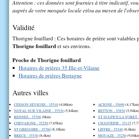
Attention : ces données sont fournies à titre indicatif, vou
auprès de votre mosquée locale et/ou au moyen de l'obser
Validité
Thorigne fouillard : Ces horaires de prière sont valables p
Thorigne fouillard
et ses environs.
Proche de Thorigne fouillard
Horaires de prières 35 Ille-et-Vilaine
Horaires de prières Bretagne
Autres villes
CESSON SEVIGNE - 35510
(4,06km)
ACIGNE - 35690
(4,17km)
NOYAL SUR VILAINE - 35530
(5,84km)
BETTON - 35830
(5,94km
RENNES - 35700
(6km)
ST SULPICE LA FORET -
CHEVAIGNE - 35250
(7,65km)
CHANTEPIE - 35135
(7,7
ST GREGOIRE - 35760
(8,18km)
LIFFRE - 35340
(8,4km)
BRECE - 35530
(8,4km)
MOUAZE - 35250
(9,04km