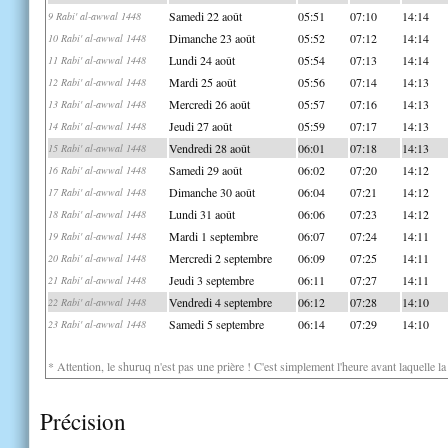
Samedi 22 août
05:51
07:10
14:14
9 Rabi' al-awwal 1448
Dimanche 23 août
05:52
07:12
14:14
10 Rabi' al-awwal 1448
Lundi 24 août
05:54
07:13
14:14
11 Rabi' al-awwal 1448
Mardi 25 août
05:56
07:14
14:13
12 Rabi' al-awwal 1448
Mercredi 26 août
05:57
07:16
14:13
13 Rabi' al-awwal 1448
Jeudi 27 août
05:59
07:17
14:13
14 Rabi' al-awwal 1448
Vendredi 28 août
06:01
07:18
14:13
15 Rabi' al-awwal 1448
Samedi 29 août
06:02
07:20
14:12
16 Rabi' al-awwal 1448
Dimanche 30 août
06:04
07:21
14:12
17 Rabi' al-awwal 1448
Lundi 31 août
06:06
07:23
14:12
18 Rabi' al-awwal 1448
Mardi 1 septembre
06:07
07:24
14:11
19 Rabi' al-awwal 1448
Mercredi 2 septembre
06:09
07:25
14:11
20 Rabi' al-awwal 1448
Jeudi 3 septembre
06:11
07:27
14:11
21 Rabi' al-awwal 1448
Vendredi 4 septembre
06:12
07:28
14:10
22 Rabi' al-awwal 1448
Samedi 5 septembre
06:14
07:29
14:10
23 Rabi' al-awwal 1448
* Attention, le shuruq n'est pas une prière ! C'est simplement l'heure avant laquelle l
Précision