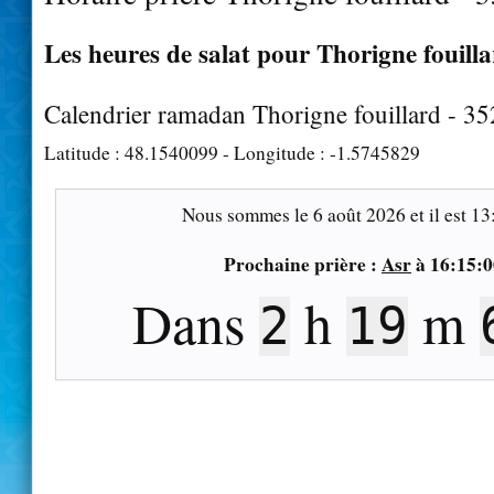
Les heures de salat pour Thorigne fouilla
Calendrier ramadan Thorigne fouillard - 3
Latitude :
48.1540099
- Longitude :
-1.5745829
Nous sommes le
6 août 2026
et il est
13
Prochaine prière :
Asr
à
16:15:0
Dans
h
m
2
19