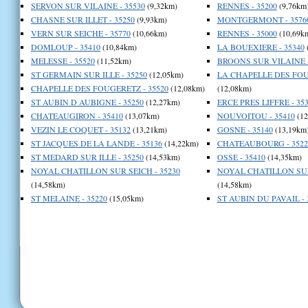
SERVON SUR VILAINE - 35530
(9,32km)
RENNES - 35200
(9,76km
CHASNE SUR ILLET - 35250
(9,93km)
MONTGERMONT - 3576
VERN SUR SEICHE - 35770
(10,66km)
RENNES - 35000
(10,69k
DOMLOUP - 35410
(10,84km)
LA BOUEXIERE - 35340
MELESSE - 35520
(11,52km)
BROONS SUR VILAINE -
ST GERMAIN SUR ILLE - 35250
(12,05km)
LA CHAPELLE DES FOU
CHAPELLE DES FOUGERETZ - 35520
(12,08km)
(12,08km)
ST AUBIN D AUBIGNE - 35250
(12,27km)
ERCE PRES LIFFRE - 35
CHATEAUGIRON - 35410
(13,07km)
NOUVOITOU - 35410
(12
VEZIN LE COQUET - 35132
(13,21km)
GOSNE - 35140
(13,19km
ST JACQUES DE LA LANDE - 35136
(14,22km)
CHATEAUBOURG - 3522
ST MEDARD SUR ILLE - 35250
(14,53km)
OSSE - 35410
(14,35km)
NOYAL CHATILLON SUR SEICH - 35230
NOYAL CHATILLON SUR 
(14,58km)
(14,58km)
ST MELAINE - 35220
(15,05km)
ST AUBIN DU PAVAIL - 