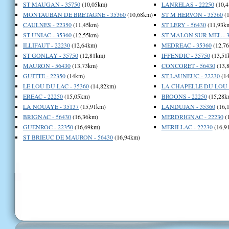
ST MAUGAN - 35750
(10,05km)
LANRELAS - 22250
(10,4
MONTAUBAN DE BRETAGNE - 35360
(10,68km)
ST M HERVON - 35360
(1
CAULNES - 22350
(11,45km)
ST LERY - 56430
(11,93k
ST UNIAC - 35360
(12,55km)
ST MALON SUR MEL - 3
ILLIFAUT - 22230
(12,64km)
MEDREAC - 35360
(12,7
ST GONLAY - 35750
(12,81km)
IFFENDIC - 35750
(13,51
MAURON - 56430
(13,73km)
CONCORET - 56430
(13,
GUITTE - 22350
(14km)
ST LAUNEUC - 22230
(14
LE LOU DU LAC - 35360
(14,82km)
LA CHAPELLE DU LOU -
EREAC - 22250
(15,05km)
BROONS - 22250
(15,28k
LA NOUAYE - 35137
(15,91km)
LANDUJAN - 35360
(16,
BRIGNAC - 56430
(16,36km)
MERDRIGNAC - 22230
(
GUENROC - 22350
(16,69km)
MERILLAC - 22230
(16,9
ST BRIEUC DE MAURON - 56430
(16,94km)