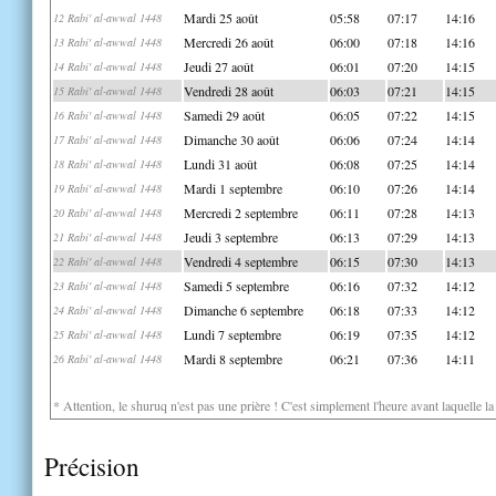
Mardi 25 août
05:58
07:17
14:16
12 Rabi' al-awwal 1448
Mercredi 26 août
06:00
07:18
14:16
13 Rabi' al-awwal 1448
Jeudi 27 août
06:01
07:20
14:15
14 Rabi' al-awwal 1448
Vendredi 28 août
06:03
07:21
14:15
15 Rabi' al-awwal 1448
Samedi 29 août
06:05
07:22
14:15
16 Rabi' al-awwal 1448
Dimanche 30 août
06:06
07:24
14:14
17 Rabi' al-awwal 1448
Lundi 31 août
06:08
07:25
14:14
18 Rabi' al-awwal 1448
Mardi 1 septembre
06:10
07:26
14:14
19 Rabi' al-awwal 1448
Mercredi 2 septembre
06:11
07:28
14:13
20 Rabi' al-awwal 1448
Jeudi 3 septembre
06:13
07:29
14:13
21 Rabi' al-awwal 1448
Vendredi 4 septembre
06:15
07:30
14:13
22 Rabi' al-awwal 1448
Samedi 5 septembre
06:16
07:32
14:12
23 Rabi' al-awwal 1448
Dimanche 6 septembre
06:18
07:33
14:12
24 Rabi' al-awwal 1448
Lundi 7 septembre
06:19
07:35
14:12
25 Rabi' al-awwal 1448
Mardi 8 septembre
06:21
07:36
14:11
26 Rabi' al-awwal 1448
* Attention, le shuruq n'est pas une prière ! C'est simplement l'heure avant laquelle l
Précision