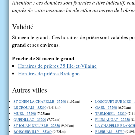
Attention : ces données sont fournies à titre indicatif, vou
auprès de votre mosquée locale et/ou au moyen de l'obser
Validité
St meen le grand : Ces horaires de prière sont valables po
grand
et ses environs.
Proche de St meen le grand
Horaires de prières 35 Ille-et-Vilaine
Horaires de prières Bretagne
Autres villes
ST ONEN LA CHAPELLE - 35290
(1,92km)
LOSCOUET SUR MEU - 
LE CROUAIS - 35290
(4,41km)
GAEL - 35290
(6,76km)
MUEL - 35290
(7,25km)
TREMOREL - 22230
(7,4
QUEDILLAC - 35290
(7,72km)
PLUMAUGAT - 22250
(8
ST JOUAN DE L ISLE - 22350
(9,04km)
LA CHAPELLE BLANCHE
BOISGERVILLY - 35360
(9,72km)
BLERUAIS - 35750
(9,89k