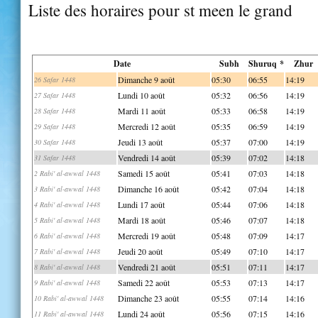
Liste des horaires pour st meen le grand
Date
Subh
Shuruq *
Zhur
Dimanche 9 août
05:30
06:55
14:19
26 Safar 1448
Lundi 10 août
05:32
06:56
14:19
27 Safar 1448
Mardi 11 août
05:33
06:58
14:19
28 Safar 1448
Mercredi 12 août
05:35
06:59
14:19
29 Safar 1448
Jeudi 13 août
05:37
07:00
14:19
30 Safar 1448
Vendredi 14 août
05:39
07:02
14:18
31 Safar 1448
Samedi 15 août
05:41
07:03
14:18
2 Rabi' al-awwal 1448
Dimanche 16 août
05:42
07:04
14:18
3 Rabi' al-awwal 1448
Lundi 17 août
05:44
07:06
14:18
4 Rabi' al-awwal 1448
Mardi 18 août
05:46
07:07
14:18
5 Rabi' al-awwal 1448
Mercredi 19 août
05:48
07:09
14:17
6 Rabi' al-awwal 1448
Jeudi 20 août
05:49
07:10
14:17
7 Rabi' al-awwal 1448
Vendredi 21 août
05:51
07:11
14:17
8 Rabi' al-awwal 1448
Samedi 22 août
05:53
07:13
14:17
9 Rabi' al-awwal 1448
Dimanche 23 août
05:55
07:14
14:16
10 Rabi' al-awwal 1448
Lundi 24 août
05:56
07:15
14:16
11 Rabi' al-awwal 1448