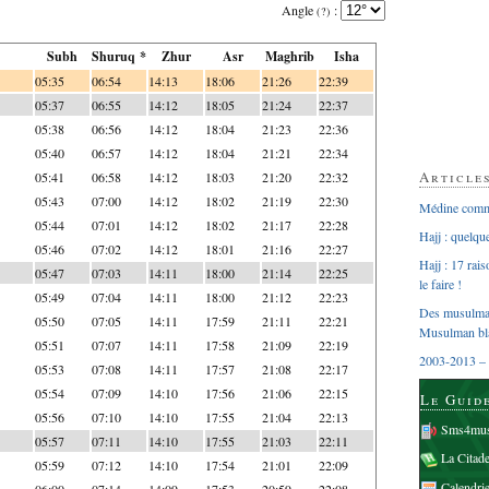
Angle
:
(?)
Subh
Shuruq *
Zhur
Asr
Maghrib
Isha
05:35
06:54
14:13
18:06
21:26
22:39
05:37
06:55
14:12
18:05
21:24
22:37
05:38
06:56
14:12
18:04
21:23
22:36
05:40
06:57
14:12
18:04
21:21
22:34
Article
05:41
06:58
14:12
18:03
21:20
22:32
05:43
07:00
14:12
18:02
21:19
22:30
Médine comme
05:44
07:01
14:12
18:02
21:17
22:28
Hajj : quelq
05:46
07:02
14:12
18:01
21:16
22:27
Hajj : 17 rai
05:47
07:03
14:11
18:00
21:14
22:25
le faire !
05:49
07:04
14:11
18:00
21:12
22:23
Des musulman
05:50
07:05
14:11
17:59
21:11
22:21
Musulman bl
05:51
07:07
14:11
17:58
21:09
22:19
2003-2013 – 
05:53
07:08
14:11
17:57
21:08
22:17
05:54
07:09
14:10
17:56
21:06
22:15
Le Guid
05:56
07:10
14:10
17:55
21:04
22:13
Sms4mus
05:57
07:11
14:10
17:55
21:03
22:11
La Citad
05:59
07:12
14:10
17:54
21:01
22:09
Calendri
06:00
07:14
14:09
17:53
20:59
22:08