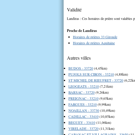
Validité
Landiras : Ces horaires de prière sont valables p
Proche de Landiras
Horaires de prières 33 Gironde
Horaires de prières Aquitaine
Autres villes
BUDOS - 33720
(4,45km)
PUJOLS SUR CIRON - 33210
(4,88km)
ST MICHEL DE RIEUFRET - 33720
(6,22k
LEOGEATS - 33210
(7,21km)
BARSAC - 33720
(9,26km)
PREIGNAC - 33210
(9,65km)
FARGUES - 33210
(9,99km)
NOAILLAN - 33730
(10,49km)
CADILLAC - 33410
(10,85km)
BEGUEY - 33410
(11,06km)
VIRELADE - 33720
(11,31km)
CABANAC ET VILLAGRAINS - 33650
(11