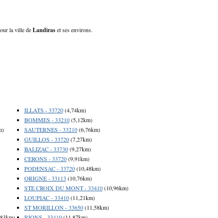
our la ville de
Landiras
et ses environs.
ILLATS - 33720
(4,74km)
BOMMES - 33210
(5,12km)
m)
SAUTERNES - 33210
(6,76km)
GUILLOS - 33720
(7,27km)
BALIZAC - 33730
(9,27km)
CERONS - 33720
(9,91km)
PODENSAC - 33720
(10,48km)
ORIGNE - 33113
(10,76km)
STE CROIX DU MONT - 33410
(10,96km)
LOUPIAC - 33410
(11,21km)
ST MORILLON - 33650
(11,58km)
,83km)
RIONS - 33410
(11,87km)