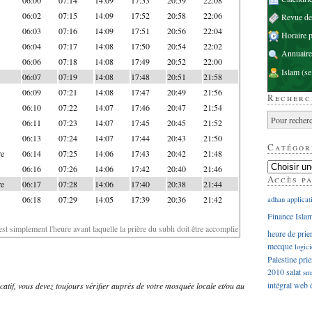
06:02
07:15
14:09
17:52
20:58
22:06
Revue d
06:03
07:16
14:09
17:51
20:56
22:04
Horaire p
06:04
07:17
14:08
17:50
20:54
22:02
Annuaire
06:06
07:18
14:08
17:49
20:52
22:00
Islam
(se
06:07
07:19
14:08
17:48
20:51
21:58
06:09
07:21
14:08
17:47
20:49
21:56
Recherc
06:10
07:22
14:07
17:46
20:47
21:54
06:11
07:23
14:07
17:45
20:45
21:52
06:13
07:24
14:07
17:44
20:43
21:50
Catégor
re
06:14
07:25
14:06
17:43
20:42
21:48
06:16
07:26
14:06
17:42
20:40
21:46
Accès p
re
06:17
07:28
14:06
17:40
20:38
21:44
06:18
07:29
14:05
17:39
20:36
21:42
adhan
applicat
Finance Isla
'est simplement l'heure avant laquelle la prière du subh doit être accomplie
heure de prie
mecque
logici
Palestine
prie
2010
salat
sm
intégral
web
dicatif, vous devez toujours vérifier auprès de votre mosquée locale et/ou au