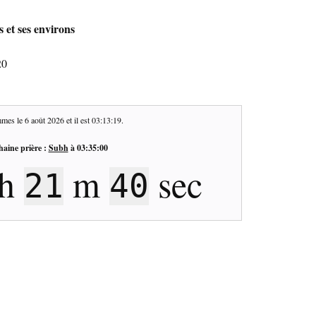
 et ses environs
20
mes le
6 août 2026
et il est
03:13:20
.
haine prière :
Subh
à
03:35:00
h
m
sec
21
39