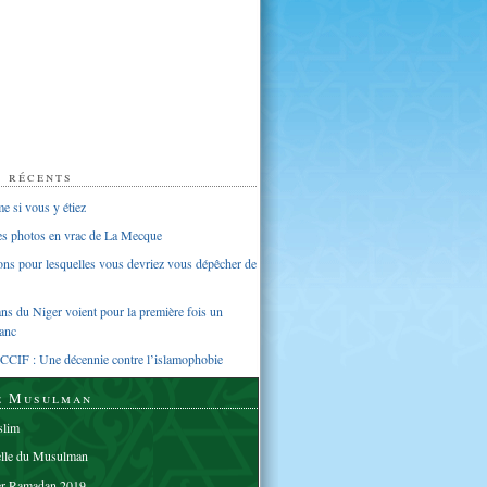
s récents
 si vous y étiez
ues photos en vrac de La Mecque
sons pour lesquelles vous devriez vous dépêcher de
s du Niger voient pour la première fois un
anc
CCIF : Une décennie contre l’islamophobie
e Musulman
lim
elle du Musulman
er Ramadan 2019