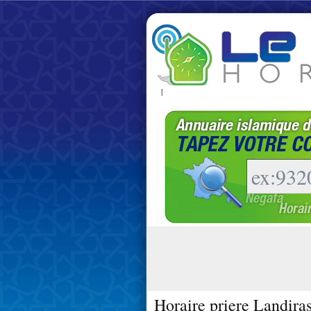
|
Horaire priere Landira