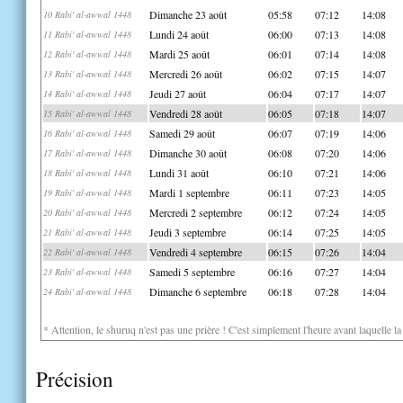
Dimanche 23 août
05:58
07:12
14:08
10 Rabi' al-awwal 1448
Lundi 24 août
06:00
07:13
14:08
11 Rabi' al-awwal 1448
Mardi 25 août
06:01
07:14
14:08
12 Rabi' al-awwal 1448
Mercredi 26 août
06:02
07:15
14:07
13 Rabi' al-awwal 1448
Jeudi 27 août
06:04
07:17
14:07
14 Rabi' al-awwal 1448
Vendredi 28 août
06:05
07:18
14:07
15 Rabi' al-awwal 1448
Samedi 29 août
06:07
07:19
14:06
16 Rabi' al-awwal 1448
Dimanche 30 août
06:08
07:20
14:06
17 Rabi' al-awwal 1448
Lundi 31 août
06:10
07:21
14:06
18 Rabi' al-awwal 1448
Mardi 1 septembre
06:11
07:23
14:05
19 Rabi' al-awwal 1448
Mercredi 2 septembre
06:12
07:24
14:05
20 Rabi' al-awwal 1448
Jeudi 3 septembre
06:14
07:25
14:05
21 Rabi' al-awwal 1448
Vendredi 4 septembre
06:15
07:26
14:04
22 Rabi' al-awwal 1448
Samedi 5 septembre
06:16
07:27
14:04
23 Rabi' al-awwal 1448
Dimanche 6 septembre
06:18
07:28
14:04
24 Rabi' al-awwal 1448
* Attention, le shuruq n'est pas une prière ! C'est simplement l'heure avant laquelle l
Précision