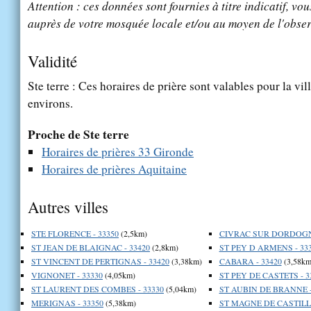
Attention : ces données sont fournies à titre indicatif, vou
auprès de votre mosquée locale et/ou au moyen de l'obser
Validité
Ste terre : Ces horaires de prière sont valables pour la vil
environs.
Proche de Ste terre
Horaires de prières 33 Gironde
Horaires de prières Aquitaine
Autres villes
STE FLORENCE - 33350
(2,5km)
CIVRAC SUR DORDOGNE
ST JEAN DE BLAIGNAC - 33420
(2,8km)
ST PEY D ARMENS - 33
ST VINCENT DE PERTIGNAS - 33420
(3,38km)
CABARA - 33420
(3,58km
VIGNONET - 33330
(4,05km)
ST PEY DE CASTETS - 3
ST LAURENT DES COMBES - 33330
(5,04km)
ST AUBIN DE BRANNE -
MERIGNAS - 33350
(5,38km)
ST MAGNE DE CASTILLO