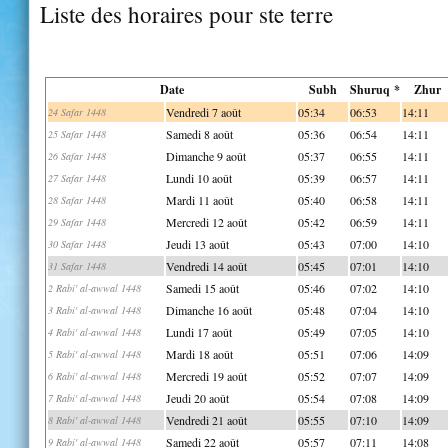
Liste des horaires pour ste terre
Date
Subh
Shuruq *
Zhur
Vendredi 7 août
05:34
06:53
14:11
24 Safar 1448
Samedi 8 août
05:36
06:54
14:11
25 Safar 1448
Dimanche 9 août
05:37
06:55
14:11
26 Safar 1448
Lundi 10 août
05:39
06:57
14:11
27 Safar 1448
Mardi 11 août
05:40
06:58
14:11
28 Safar 1448
Mercredi 12 août
05:42
06:59
14:11
29 Safar 1448
Jeudi 13 août
05:43
07:00
14:10
30 Safar 1448
Vendredi 14 août
05:45
07:01
14:10
31 Safar 1448
Samedi 15 août
05:46
07:02
14:10
2 Rabi' al-awwal 1448
Dimanche 16 août
05:48
07:04
14:10
3 Rabi' al-awwal 1448
Lundi 17 août
05:49
07:05
14:10
4 Rabi' al-awwal 1448
Mardi 18 août
05:51
07:06
14:09
5 Rabi' al-awwal 1448
Mercredi 19 août
05:52
07:07
14:09
6 Rabi' al-awwal 1448
Jeudi 20 août
05:54
07:08
14:09
7 Rabi' al-awwal 1448
Vendredi 21 août
05:55
07:10
14:09
8 Rabi' al-awwal 1448
Samedi 22 août
05:57
07:11
14:08
9 Rabi' al-awwal 1448