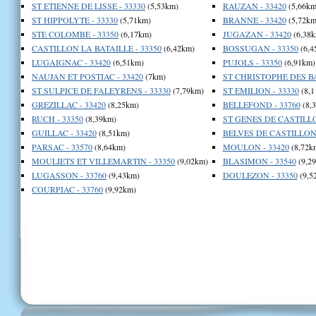
ST ETIENNE DE LISSE - 33330
(5,53km)
RAUZAN - 33420
(5,66km
ST HIPPOLYTE - 33330
(5,71km)
BRANNE - 33420
(5,72km
STE COLOMBE - 33350
(6,17km)
JUGAZAN - 33420
(6,38k
CASTILLON LA BATAILLE - 33350
(6,42km)
BOSSUGAN - 33350
(6,4
LUGAIGNAC - 33420
(6,51km)
PUJOLS - 33350
(6,91km)
NAUJAN ET POSTIAC - 33420
(7km)
ST CHRISTOPHE DES BA
ST SULPICE DE FALEYRENS - 33330
(7,79km)
ST EMILION - 33330
(8,1
GREZILLAC - 33420
(8,25km)
BELLEFOND - 33760
(8,
RUCH - 33350
(8,39km)
ST GENES DE CASTILLO
GUILLAC - 33420
(8,51km)
BELVES DE CASTILLON 
PARSAC - 33570
(8,64km)
MOULON - 33420
(8,72k
MOULIETS ET VILLEMARTIN - 33350
(9,02km)
BLASIMON - 33540
(9,2
LUGASSON - 33760
(9,43km)
DOULEZON - 33350
(9,5
COURPIAC - 33760
(9,92km)