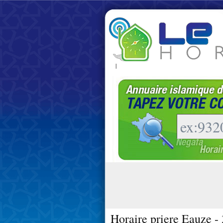
|
Horaire priere Eauze -