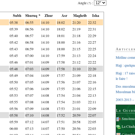
Angle
:
(?)
Subh
Shuruq *
Zhur
Asr
Maghrib
Isha
05:38
06:55
14:10
18:02
21:20
22:32
05:39
06:56
14:10
18:02
21:19
22:31
05:40
06:57
14:10
18:01
21:18
22:29
05:42
06:58
14:10
18:00
21:16
22:27
Article
05:43
06:59
14:10
18:00
21:15
22:25
05:45
07:00
14:10
17:59
21:13
22:24
Médine comme
05:46
07:01
14:09
17:58
21:12
22:22
Hajj : quelq
05:48
07:03
14:09
17:58
21:10
22:20
Hajj : 17 rai
05:49
07:04
14:09
17:57
21:09
22:18
le faire !
05:50
07:05
14:09
17:56
21:07
22:16
Des musulman
05:52
07:06
14:09
17:55
21:06
22:15
Musulman bl
05:53
07:07
14:08
17:54
21:04
22:13
2003-2013 – 
05:55
07:08
14:08
17:54
21:03
22:11
05:56
07:09
14:08
17:53
21:01
22:09
Le Guid
05:58
07:10
14:08
17:52
20:59
22:07
Sms4mus
05:59
07:12
14:07
17:51
20:58
22:05
La Citad
06:00
07:13
14:07
17:50
20:56
22:03
Calendri
06:02
07:14
14:07
17:49
20:54
22:01