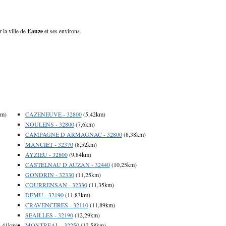
 la ville de
Eauze
et ses environs.
km)
CAZENEUVE - 32800
(5,42km)
NOULENS - 32800
(7,6km)
CAMPAGNE D ARMAGNAC - 32800
(8,38km)
MANCIET - 32370
(8,52km)
AYZIEU - 32800
(9,84km)
CASTELNAU D AUZAN - 32440
(10,25km)
GONDRIN - 32330
(11,25km)
COURRENSAN - 32330
(11,35km)
DEMU - 32190
(11,83km)
CRAVENCERES - 32110
(11,89km)
SEAILLES - 32190
(12,29km)
,41km)
MONTREAL - 32250
(12,58km)