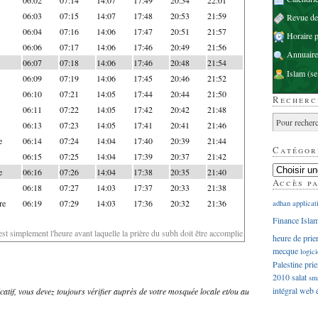
06:03
07:15
14:07
17:48
20:53
21:59
Revue d
06:04
07:16
14:06
17:47
20:51
21:57
Horaire p
06:06
07:17
14:06
17:46
20:49
21:56
Annuaire
06:07
07:18
14:06
17:46
20:48
21:54
Islam
(se
06:09
07:19
14:06
17:45
20:46
21:52
06:10
07:21
14:05
17:44
20:44
21:50
Recherc
06:11
07:22
14:05
17:42
20:42
21:48
06:13
07:23
14:05
17:41
20:41
21:46
e
06:14
07:24
14:04
17:40
20:39
21:44
Catégor
06:15
07:25
14:04
17:39
20:37
21:42
e
06:16
07:26
14:04
17:38
20:35
21:40
Accès p
06:18
07:27
14:03
17:37
20:33
21:38
re
06:19
07:29
14:03
17:36
20:32
21:36
adhan
applicat
Finance Isla
'est simplement l'heure avant laquelle la prière du subh doit être accomplie
heure de prie
mecque
logici
Palestine
prie
2010
salat
sm
intégral
web
dicatif, vous devez toujours vérifier auprès de votre mosquée locale et/ou au