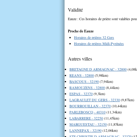
Validité
Eauze : Ces horaires de prière sont valables pour
Proche de Eauze
Horaires de prières 32 Gers
Horaires de prières Midi-Pyrénées
Autres villes
BRETAGNE D ARMAGNAC - 32800
(4,08
REANS - 32800
(5,98km)
BASCOUS - 32190
(7,94km)
RAMOUZENS - 32800
(8,44km)
ESPAS - 32370
(9,3km)
LAGRAULET DU GERS - 32330
(9,87km)
BOURROUILLAN - 32370
(10,44km)
PARLEBOSCQ - 40310
(11,34km)
LABARRERE - 32250
(11,45km)
MARGUESTAU - 32150
(11,85km)
LANNEPAX - 32190
(12,06km)
STE CHRISTIE D ARMAGNAC - 32370
(12