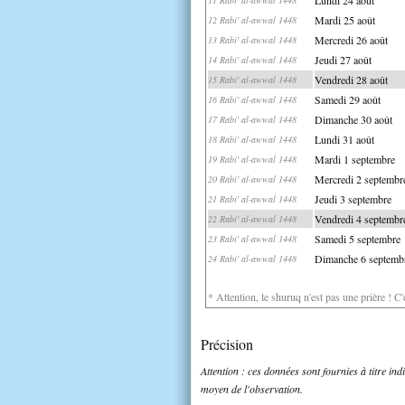
Mardi 25 août
12 Rabi' al-awwal 1448
Mercredi 26 août
13 Rabi' al-awwal 1448
Jeudi 27 août
14 Rabi' al-awwal 1448
Vendredi 28 août
15 Rabi' al-awwal 1448
Samedi 29 août
16 Rabi' al-awwal 1448
Dimanche 30 août
17 Rabi' al-awwal 1448
Lundi 31 août
18 Rabi' al-awwal 1448
Mardi 1 septembre
19 Rabi' al-awwal 1448
Mercredi 2 septembr
20 Rabi' al-awwal 1448
Jeudi 3 septembre
21 Rabi' al-awwal 1448
Vendredi 4 septembr
22 Rabi' al-awwal 1448
Samedi 5 septembre
23 Rabi' al-awwal 1448
Dimanche 6 septemb
24 Rabi' al-awwal 1448
* Attention, le shuruq n'est pas une prière ! C
Précision
Attention : ces données sont fournies à titre in
moyen de l'observation.