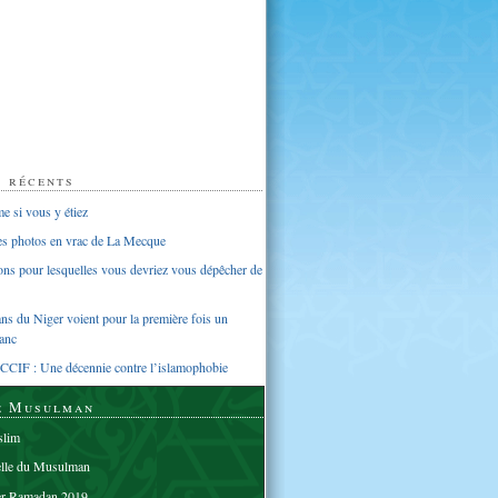
s récents
 si vous y étiez
ues photos en vrac de La Mecque
sons pour lesquelles vous devriez vous dépêcher de
s du Niger voient pour la première fois un
anc
CCIF : Une décennie contre l’islamophobie
e Musulman
lim
elle du Musulman
er Ramadan 2019