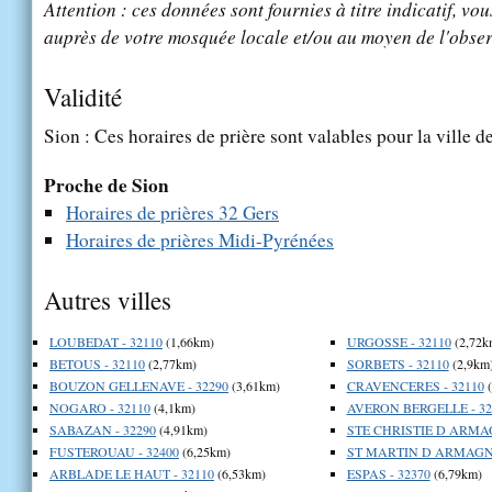
Attention : ces données sont fournies à titre indicatif, vou
auprès de votre mosquée locale et/ou au moyen de l'obser
Validité
Sion : Ces horaires de prière sont valables pour la ville d
Proche de Sion
Horaires de prières 32 Gers
Horaires de prières Midi-Pyrénées
Autres villes
LOUBEDAT - 32110
(1,66km)
URGOSSE - 32110
(2,72k
BETOUS - 32110
(2,77km)
SORBETS - 32110
(2,9km
BOUZON GELLENAVE - 32290
(3,61km)
CRAVENCERES - 32110
(
NOGARO - 32110
(4,1km)
AVERON BERGELLE - 32
SABAZAN - 32290
(4,91km)
STE CHRISTIE D ARMAG
FUSTEROUAU - 32400
(6,25km)
ST MARTIN D ARMAGNA
ARBLADE LE HAUT - 32110
(6,53km)
ESPAS - 32370
(6,79km)