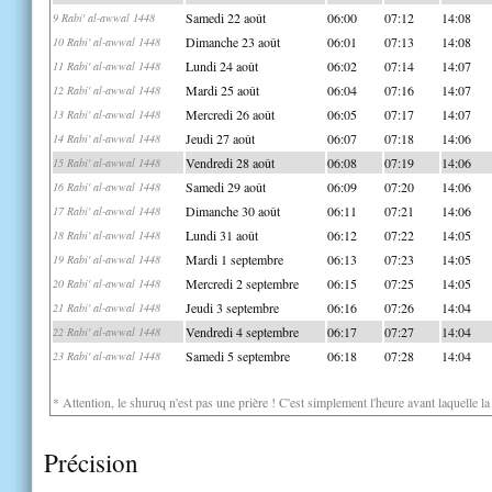
Samedi 22 août
06:00
07:12
14:08
9 Rabi' al-awwal 1448
Dimanche 23 août
06:01
07:13
14:08
10 Rabi' al-awwal 1448
Lundi 24 août
06:02
07:14
14:07
11 Rabi' al-awwal 1448
Mardi 25 août
06:04
07:16
14:07
12 Rabi' al-awwal 1448
Mercredi 26 août
06:05
07:17
14:07
13 Rabi' al-awwal 1448
Jeudi 27 août
06:07
07:18
14:06
14 Rabi' al-awwal 1448
Vendredi 28 août
06:08
07:19
14:06
15 Rabi' al-awwal 1448
Samedi 29 août
06:09
07:20
14:06
16 Rabi' al-awwal 1448
Dimanche 30 août
06:11
07:21
14:06
17 Rabi' al-awwal 1448
Lundi 31 août
06:12
07:22
14:05
18 Rabi' al-awwal 1448
Mardi 1 septembre
06:13
07:23
14:05
19 Rabi' al-awwal 1448
Mercredi 2 septembre
06:15
07:25
14:05
20 Rabi' al-awwal 1448
Jeudi 3 septembre
06:16
07:26
14:04
21 Rabi' al-awwal 1448
Vendredi 4 septembre
06:17
07:27
14:04
22 Rabi' al-awwal 1448
Samedi 5 septembre
06:18
07:28
14:04
23 Rabi' al-awwal 1448
* Attention, le shuruq n'est pas une prière ! C'est simplement l'heure avant laquelle l
Précision