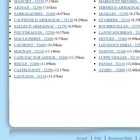
MANCIET - 32370
(7,13km)
MARGOUET MEYMES - 
AIGNAN - 32290
(7,61km)
TERMES D ARMAGNAC -
SARRAGACHIES - 32400
(8,07km)
SEAILLES - 32190
(8,27k
CAUPENNE D ARMAGNAC - 32110
(8,29km)
ST GRIEDE - 32110
(8,35
SALLES D ARMAGNAC - 32370
(8,95km)
BOURROUILLAN - 3237
POUYDRAGUIN - 32290
(9,37km)
LANNE SOUBIRAN - 32
MAULICHERES - 32400
(9,73km)
IZOTGES - 32400
(9,99km
CAUMONT - 32400
(10,56km)
LOUSSOUS DEBAT - 322
MAGNAN - 32110
(11,14km)
TASQUE - 32160
(11,18k
CAHUZAC SUR ADOUR - 32400
(11,35km)
LUPPE VIOLLES - 32110
RISCLE - 32400
(11,89km)
PANJAS - 32110
(12,04km
CASTELNAVET - 32290
(12,17km)
AYZIEU - 32800
(12,46km
LAUJUZAN - 32110
(12,47km)
Accueil
FAQ
Restaurant Halal