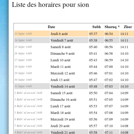
Liste des horaires pour sion
Date
Subh
Shuruq *
Zhur
Jeudi 6 août
05:37
06:54
14:11
23 Safar 1448
Vendredi 7 août
05:38
06:55
14:11
24 Safar 1448
Samedi 8 août
05:40
06:56
14:11
25 Safar 1448
Dimanche 9 août
05:41
06:58
14:10
26 Safar 1448
Lundi 10 août
05:43
06:59
14:10
27 Safar 1448
Mardi 11 août
05:44
07:00
14:10
28 Safar 1448
Mercredi 12 août
05:46
07:01
14:10
29 Safar 1448
Jeudi 13 août
05:47
07:02
14:10
30 Safar 1448
Vendredi 14 août
05:48
07:03
14:10
31 Safar 1448
Samedi 15 août
05:50
07:04
14:09
2 Rabi' al-awwal 1448
Dimanche 16 août
05:51
07:05
14:09
3 Rabi' al-awwal 1448
Lundi 17 août
05:53
07:07
14:09
4 Rabi' al-awwal 1448
Mardi 18 août
05:54
07:08
14:09
5 Rabi' al-awwal 1448
Mercredi 19 août
05:56
07:09
14:09
6 Rabi' al-awwal 1448
Jeudi 20 août
05:57
07:10
14:08
7 Rabi' al-awwal 1448
Vendredi 21 août
05:58
07:11
14:08
8 Rabi' al-awwal 1448