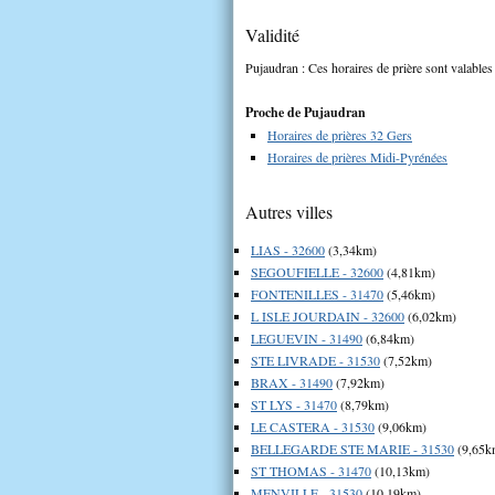
Validité
Pujaudran : Ces horaires de prière sont valables
Proche de Pujaudran
Horaires de prières 32 Gers
Horaires de prières Midi-Pyrénées
Autres villes
LIAS - 32600
(3,34km)
SEGOUFIELLE - 32600
(4,81km)
FONTENILLES - 31470
(5,46km)
L ISLE JOURDAIN - 32600
(6,02km)
LEGUEVIN - 31490
(6,84km)
STE LIVRADE - 31530
(7,52km)
BRAX - 31490
(7,92km)
ST LYS - 31470
(8,79km)
LE CASTERA - 31530
(9,06km)
BELLEGARDE STE MARIE - 31530
(9,65k
ST THOMAS - 31470
(10,13km)
MENVILLE - 31530
(10,19km)