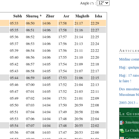
Angle
:
(?)
Subh
Shuruq *
Zhur
Asr
Maghrib
Isha
05:33
06:50
14:06
17:58
21:17
22:29
05:35
06:51
14:06
17:58
21:16
22:27
05:36
06:52
14:06
17:57
21:14
22:25
05:37
06:53
14:06
17:56
21:13
22:24
Article
05:39
06:54
14:06
17:56
21:11
22:22
05:40
06:56
14:06
17:55
21:10
22:20
Médine comme
05:42
06:57
14:05
17:54
21:09
22:18
Hajj : quelq
05:43
06:58
14:05
17:54
21:07
22:17
Hajj : 17 rai
05:44
06:59
14:05
17:53
21:06
22:15
le faire !
05:46
07:00
14:05
17:52
21:04
22:13
Des musulman
05:47
07:01
14:05
17:52
21:03
22:11
Musulman bl
05:49
07:02
14:04
17:51
21:01
22:09
2003-2013 – 
05:50
07:03
14:04
17:50
20:59
22:08
05:51
07:04
14:04
17:49
20:58
22:06
Le Guid
05:53
07:06
14:04
17:48
20:56
22:04
Sms4mus
05:54
07:07
14:04
17:48
20:55
22:02
La Citad
05:56
07:08
14:03
17:47
20:53
22:00
Calendri
05:57
07:09
14:03
17:46
20:51
21:58