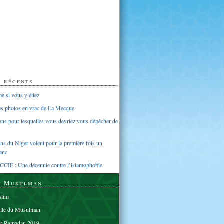
s récents
 si vous y étiez
ues photos en vrac de La Mecque
sons pour lesquelles vous devriez vous dépêcher de
s du Niger voient pour la première fois un
anc
CCIF : Une décennie contre l’islamophobie
e Musulman
lim
elle du Musulman
er Ramadan 2019