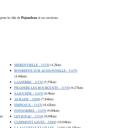
 pour la ville de
Pujaudran
et ses environs.
MERENVIELLE - 31530
(4,2km)
BONREPOS SUR AUSSONNELLE - 31470
(4,96km)
LASSERRE - 31530
(5,55km)
PRADERE LES BOURGUETS - 31530
(6,27km)
SAIGUEDE - 31470
(6,9km)
AURADE - 32600
(7,84km)
EMPEAUX - 31470
(8,42km)
FONSORBES - 31470
(9,06km)
m)
LEVIGNAC - 31530
(9,09km)
CLERMONT SAVES - 32600
(10,04km)
LA SALVETAT ST GILLES - 31880
(10,15km)