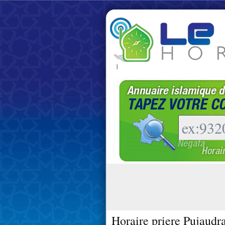
|
Horaire priere Pujaudr