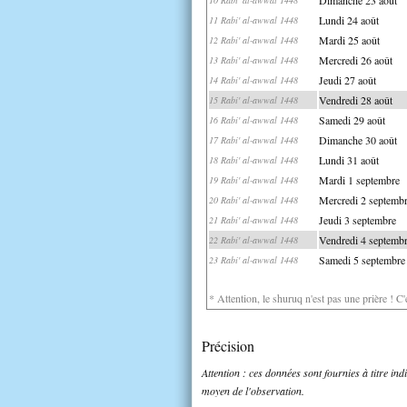
Lundi 24 août
11 Rabi' al-awwal 1448
Mardi 25 août
12 Rabi' al-awwal 1448
Mercredi 26 août
13 Rabi' al-awwal 1448
Jeudi 27 août
14 Rabi' al-awwal 1448
Vendredi 28 août
15 Rabi' al-awwal 1448
Samedi 29 août
16 Rabi' al-awwal 1448
Dimanche 30 août
17 Rabi' al-awwal 1448
Lundi 31 août
18 Rabi' al-awwal 1448
Mardi 1 septembre
19 Rabi' al-awwal 1448
Mercredi 2 septemb
20 Rabi' al-awwal 1448
Jeudi 3 septembre
21 Rabi' al-awwal 1448
Vendredi 4 septemb
22 Rabi' al-awwal 1448
Samedi 5 septembre
23 Rabi' al-awwal 1448
* Attention, le shuruq n'est pas une prière ! C
Précision
Attention : ces données sont fournies à titre in
moyen de l'observation.