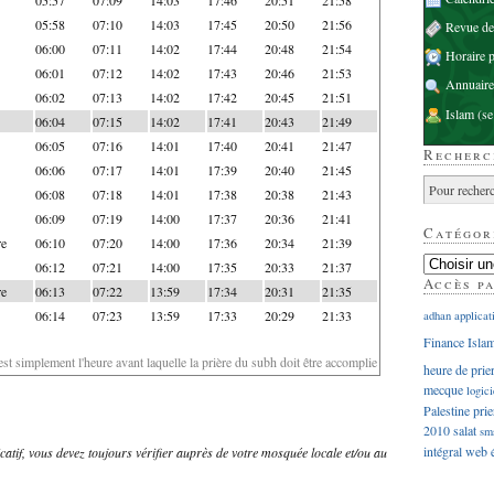
05:58
07:10
14:03
17:45
20:50
21:56
Revue d
06:00
07:11
14:02
17:44
20:48
21:54
Horaire p
06:01
07:12
14:02
17:43
20:46
21:53
Annuaire
06:02
07:13
14:02
17:42
20:45
21:51
Islam
(se
06:04
07:15
14:02
17:41
20:43
21:49
06:05
07:16
14:01
17:40
20:41
21:47
Recherc
06:06
07:17
14:01
17:39
20:40
21:45
06:08
07:18
14:01
17:38
20:38
21:43
06:09
07:19
14:00
17:37
20:36
21:41
Catégor
re
06:10
07:20
14:00
17:36
20:34
21:39
06:12
07:21
14:00
17:35
20:33
21:37
Accès p
re
06:13
07:22
13:59
17:34
20:31
21:35
06:14
07:23
13:59
17:33
20:29
21:33
adhan
applicat
Finance Isla
'est simplement l'heure avant laquelle la prière du subh doit être accomplie
heure de prie
mecque
logici
Palestine
prie
2010
salat
sm
intégral
web
dicatif, vous devez toujours vérifier auprès de votre mosquée locale et/ou au