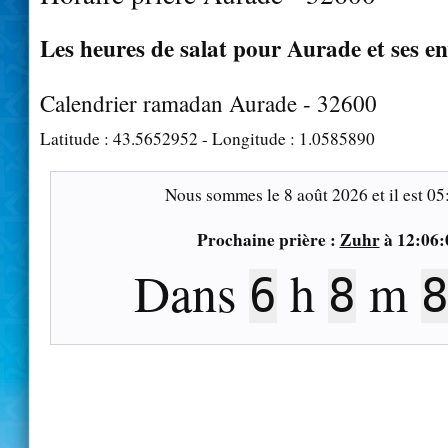
Les heures de salat pour Aurade et ses e
Calendrier ramadan Aurade - 32600
Latitude :
43.5652952
- Longitude :
1.0585890
Nous sommes le
8 août 2026
et il est
05
Prochaine prière :
Zuhr
à
12:06:
Dans
h
m
6
8