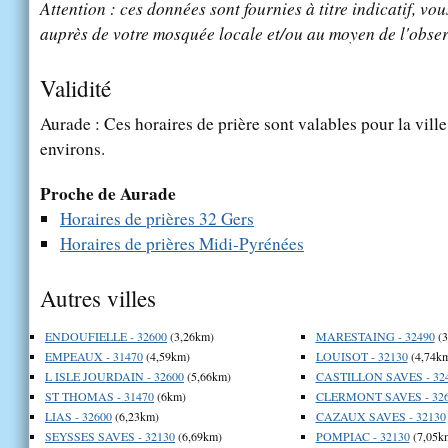
Attention : ces données sont fournies à titre indicatif, vou
auprès de votre mosquée locale et/ou au moyen de l'obser
Validité
Aurade : Ces horaires de prière sont valables pour la vill
environs.
Proche de Aurade
Horaires de prières 32 Gers
Horaires de prières Midi-Pyrénées
Autres villes
ENDOUFIELLE - 32600
(3,26km)
MARESTAING - 32490
(3
EMPEAUX - 31470
(4,59km)
LOUISOT - 32130
(4,74k
L ISLE JOURDAIN - 32600
(5,66km)
CASTILLON SAVES - 32
ST THOMAS - 31470
(6km)
CLERMONT SAVES - 32
LIAS - 32600
(6,23km)
CAZAUX SAVES - 32130
SEYSSES SAVES - 32130
(6,69km)
POMPIAC - 32130
(7,05k