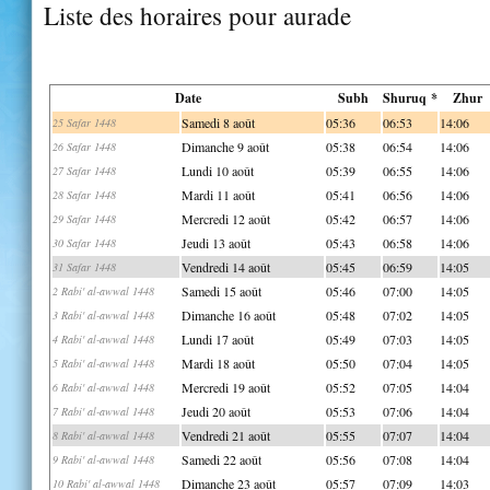
Liste des horaires pour aurade
Date
Subh
Shuruq *
Zhur
Samedi 8 août
05:36
06:53
14:06
25 Safar 1448
Dimanche 9 août
05:38
06:54
14:06
26 Safar 1448
Lundi 10 août
05:39
06:55
14:06
27 Safar 1448
Mardi 11 août
05:41
06:56
14:06
28 Safar 1448
Mercredi 12 août
05:42
06:57
14:06
29 Safar 1448
Jeudi 13 août
05:43
06:58
14:06
30 Safar 1448
Vendredi 14 août
05:45
06:59
14:05
31 Safar 1448
Samedi 15 août
05:46
07:00
14:05
2 Rabi' al-awwal 1448
Dimanche 16 août
05:48
07:02
14:05
3 Rabi' al-awwal 1448
Lundi 17 août
05:49
07:03
14:05
4 Rabi' al-awwal 1448
Mardi 18 août
05:50
07:04
14:05
5 Rabi' al-awwal 1448
Mercredi 19 août
05:52
07:05
14:04
6 Rabi' al-awwal 1448
Jeudi 20 août
05:53
07:06
14:04
7 Rabi' al-awwal 1448
Vendredi 21 août
05:55
07:07
14:04
8 Rabi' al-awwal 1448
Samedi 22 août
05:56
07:08
14:04
9 Rabi' al-awwal 1448
Dimanche 23 août
05:57
07:09
14:03
10 Rabi' al-awwal 1448