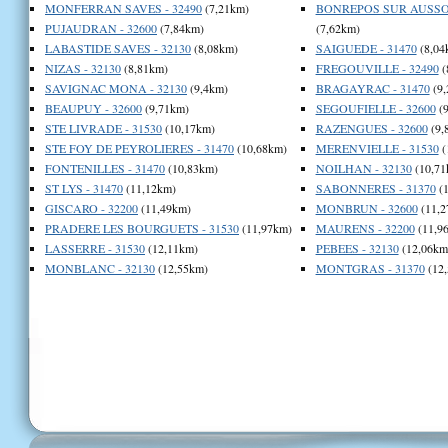
MONFERRAN SAVES - 32490
(7,21km)
BONREPOS SUR AUSSON
PUJAUDRAN - 32600
(7,84km)
(7,62km)
LABASTIDE SAVES - 32130
(8,08km)
SAIGUEDE - 31470
(8,04
NIZAS - 32130
(8,81km)
FREGOUVILLE - 32490
(
SAVIGNAC MONA - 32130
(9,4km)
BRAGAYRAC - 31470
(9,
BEAUPUY - 32600
(9,71km)
SEGOUFIELLE - 32600
(9
STE LIVRADE - 31530
(10,17km)
RAZENGUES - 32600
(9,
STE FOY DE PEYROLIERES - 31470
(10,68km)
MERENVIELLE - 31530
(
FONTENILLES - 31470
(10,83km)
NOILHAN - 32130
(10,71
ST LYS - 31470
(11,12km)
SABONNERES - 31370
(1
GISCARO - 32200
(11,49km)
MONBRUN - 32600
(11,2
PRADERE LES BOURGUETS - 31530
(11,97km)
MAURENS - 32200
(11,9
LASSERRE - 31530
(12,11km)
PEBEES - 32130
(12,06km
MONBLANC - 32130
(12,55km)
MONTGRAS - 31370
(12