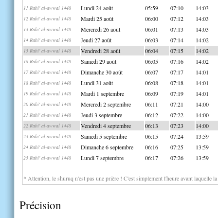
Lundi 24 août
05:59
07:10
14:03
11 Rabi' al-awwal 1448
Mardi 25 août
06:00
07:12
14:03
12 Rabi' al-awwal 1448
Mercredi 26 août
06:01
07:13
14:03
13 Rabi' al-awwal 1448
Jeudi 27 août
06:03
07:14
14:02
14 Rabi' al-awwal 1448
Vendredi 28 août
06:04
07:15
14:02
15 Rabi' al-awwal 1448
Samedi 29 août
06:05
07:16
14:02
16 Rabi' al-awwal 1448
Dimanche 30 août
06:07
07:17
14:01
17 Rabi' al-awwal 1448
Lundi 31 août
06:08
07:18
14:01
18 Rabi' al-awwal 1448
Mardi 1 septembre
06:09
07:19
14:01
19 Rabi' al-awwal 1448
Mercredi 2 septembre
06:11
07:21
14:00
20 Rabi' al-awwal 1448
Jeudi 3 septembre
06:12
07:22
14:00
21 Rabi' al-awwal 1448
Vendredi 4 septembre
06:13
07:23
14:00
22 Rabi' al-awwal 1448
Samedi 5 septembre
06:15
07:24
13:59
23 Rabi' al-awwal 1448
Dimanche 6 septembre
06:16
07:25
13:59
24 Rabi' al-awwal 1448
Lundi 7 septembre
06:17
07:26
13:59
25 Rabi' al-awwal 1448
* Attention, le shuruq n'est pas une prière ! C'est simplement l'heure avant laquelle l
Précision