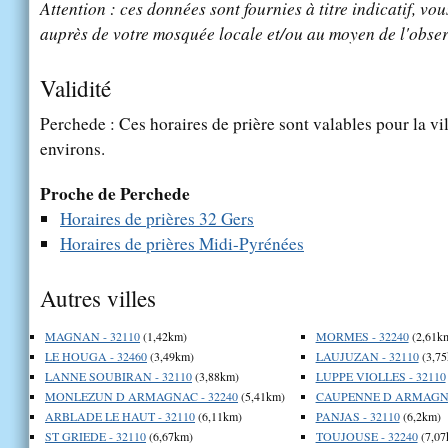
Attention : ces données sont fournies à titre indicatif, vou
auprès de votre mosquée locale et/ou au moyen de l'obser
Validité
Perchede : Ces horaires de prière sont valables pour la vi
environs.
Proche de Perchede
Horaires de prières 32 Gers
Horaires de prières Midi-Pyrénées
Autres villes
MAGNAN - 32110
(1,42km)
MORMES - 32240
(2,61k
LE HOUGA - 32460
(3,49km)
LAUJUZAN - 32110
(3,75
LANNE SOUBIRAN - 32110
(3,88km)
LUPPE VIOLLES - 32110
MONLEZUN D ARMAGNAC - 32240
(5,41km)
CAUPENNE D ARMAGNA
ARBLADE LE HAUT - 32110
(6,11km)
PANJAS - 32110
(6,2km)
ST GRIEDE - 32110
(6,67km)
TOUJOUSE - 32240
(7,07