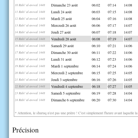
Dimanche 23 août
06:02
07:14
14:08
10 Rabi' al-awwal 1448
Lundi 24 août
06:03
07:15
14:08
11 Rabi' al-awwal 1448
Mardi 25 août
06:04
07:16
14:08
12 Rabi' al-awwal 1448
Mercredi 26 août
06:06
07:17
14:07
13 Rabi' al-awwal 1448
Jeudi 27 août
06:07
07:18
14:07
14 Rabi' al-awwal 1448
Vendredi 28 août
06:08
07:19
14:07
15 Rabi' al-awwal 1448
Samedi 29 août
06:10
07:21
14:06
16 Rabi' al-awwal 1448
Dimanche 30 août
06:11
07:22
14:06
17 Rabi' al-awwal 1448
Lundi 31 août
06:12
07:23
14:06
18 Rabi' al-awwal 1448
Mardi 1 septembre
06:14
07:24
14:06
19 Rabi' al-awwal 1448
Mercredi 2 septembre
06:15
07:25
14:05
20 Rabi' al-awwal 1448
Jeudi 3 septembre
06:16
07:26
14:05
21 Rabi' al-awwal 1448
Vendredi 4 septembre
06:18
07:27
14:05
22 Rabi' al-awwal 1448
Samedi 5 septembre
06:19
07:28
14:04
23 Rabi' al-awwal 1448
Dimanche 6 septembre
06:20
07:30
14:04
24 Rabi' al-awwal 1448
* Attention, le shuruq n'est pas une prière ! C'est simplement l'heure avant laquelle l
Précision