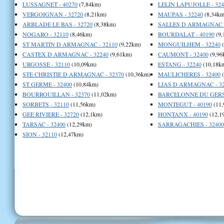
LUSSAGNET - 40270
(7,84km)
LELIN LAPUJOLLE - 324
VERGOIGNAN - 32720
(8,21km)
MAUPAS - 32240
(8,34km
ARBLADE LE BAS - 32720
(8,38km)
SALLES D ARMAGNAC -
NOGARO - 32110
(8,46km)
BOURDALAT - 40190
(9,
ST MARTIN D ARMAGNAC - 32110
(9,22km)
MONGUILHEM - 32240
(
CASTEX D ARMAGNAC - 32240
(9,61km)
CAUMONT - 32400
(9,96
URGOSSE - 32110
(10,09km)
ESTANG - 32240
(10,18k
STE CHRISTIE D ARMAGNAC - 32370
(10,36km)
MAULICHERES - 32400
(
ST GERME - 32400
(10,84km)
LIAS D ARMAGNAC - 32
BOURROUILLAN - 32370
(11,02km)
BARCELONNE DU GERS 
SORBETS - 32110
(11,56km)
MONTEGUT - 40190
(11,
GEE RIVIERE - 32720
(12,1km)
HONTANX - 40190
(12,1
TARSAC - 32400
(12,29km)
SARRAGACHIES - 32400
SION - 32110
(12,47km)