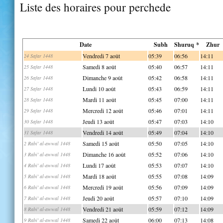
Liste des horaires pour perchede
Date
Subh
Shuruq *
Zhur
Vendredi 7 août
05:39
06:56
14:11
24 Safar 1448
Samedi 8 août
05:40
06:57
14:11
25 Safar 1448
Dimanche 9 août
05:42
06:58
14:11
26 Safar 1448
Lundi 10 août
05:43
06:59
14:11
27 Safar 1448
Mardi 11 août
05:45
07:00
14:11
28 Safar 1448
Mercredi 12 août
05:46
07:01
14:11
29 Safar 1448
Jeudi 13 août
05:47
07:03
14:10
30 Safar 1448
Vendredi 14 août
05:49
07:04
14:10
31 Safar 1448
Samedi 15 août
05:50
07:05
14:10
2 Rabi' al-awwal 1448
Dimanche 16 août
05:52
07:06
14:10
3 Rabi' al-awwal 1448
Lundi 17 août
05:53
07:07
14:10
4 Rabi' al-awwal 1448
Mardi 18 août
05:55
07:08
14:09
5 Rabi' al-awwal 1448
Mercredi 19 août
05:56
07:09
14:09
6 Rabi' al-awwal 1448
Jeudi 20 août
05:57
07:10
14:09
7 Rabi' al-awwal 1448
Vendredi 21 août
05:59
07:12
14:09
8 Rabi' al-awwal 1448
Samedi 22 août
06:00
07:13
14:08
9 Rabi' al-awwal 1448