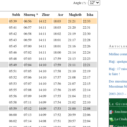
Angle
:
(?)
Subh
Shuruq *
Zhur
Asr
Maghrib
Isha
05:39
06:56
14:12
18:03
21:21
22:33
05:41
06:57
14:11
18:03
21:20
22:31
05:42
06:58
14:11
18:02
21:19
22:30
05:43
06:59
14:11
18:01
21:17
22:28
Article
05:45
07:00
14:11
18:01
21:16
22:26
05:46
07:02
14:11
18:00
21:14
22:24
Médine comme
05:48
07:03
14:11
17:59
21:13
22:23
Hajj : quelq
05:49
07:04
14:10
17:59
21:11
22:21
Hajj : 17 rai
05:51
07:05
14:10
17:58
21:10
22:19
le faire !
05:52
07:06
14:10
17:57
21:08
22:17
Des musulman
05:53
07:07
14:10
17:56
21:07
22:15
Musulman bl
05:55
07:08
14:10
17:56
21:05
22:14
2003-2013 – 
05:56
07:09
14:09
17:55
21:04
22:12
05:58
07:11
14:09
17:54
21:02
22:10
Le Guid
05:59
07:12
14:09
17:53
21:00
22:08
Sms4mus
06:00
07:13
14:09
17:52
20:59
22:06
La Citad
06:02
07:14
14:08
17:51
20:57
22:04
Calendri
06:03
07:15
14:08
17:50
20:55
22:02