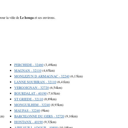
pour la ville de
Le houga
et ses environs.
PERCHEDE - 32460
(3,49km)
MAGNAN - 32110
(4,65km)
MONLEZUN D ARMAGNAC - 32240
(6,13km)
LANNE SOUBIRAN - 32110
(6,41km)
VERGOIGNAN - 32720
(6,54km)
BOURDALAT - 40190
(7,63km)
ST GRIEDE - 32110
(8,89km)
MONGUILHEM - 32240
(8,93km)
MAUPAS - 32240
(9km)
km)
BARCELONNE DU GERS - 32720
(9,16km)
HONTANX - 40190
(9,32km)
AIRE SUR L ADOUR - 40800
(10,19km)