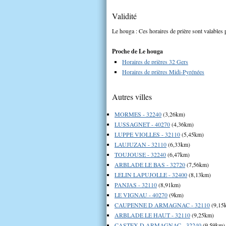
Validité
Le houga : Ces horaires de prière sont valables 
Proche de Le houga
Horaires de prières 32 Gers
Horaires de prières Midi-Pyrénées
Autres villes
MORMES - 32240
(3,26km)
LUSSAGNET - 40270
(4,36km)
LUPPE VIOLLES - 32110
(5,45km)
LAUJUZAN - 32110
(6,33km)
TOUJOUSE - 32240
(6,47km)
ARBLADE LE BAS - 32720
(7,56km)
LELIN LAPUJOLLE - 32400
(8,13km)
PANJAS - 32110
(8,91km)
LE VIGNAU - 40270
(9km)
CAUPENNE D ARMAGNAC - 32110
(9,15
ARBLADE LE HAUT - 32110
(9,25km)
CASTEX D ARMAGNAC - 32240
(9,59km)