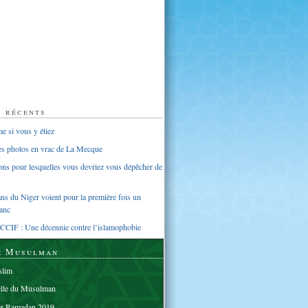
s récents
 si vous y étiez
ues photos en vrac de La Mecque
sons pour lesquelles vous devriez vous dépêcher de
s du Niger voient pour la première fois un
anc
CCIF : Une décennie contre l’islamophobie
e Musulman
lim
elle du Musulman
er Ramadan 2019