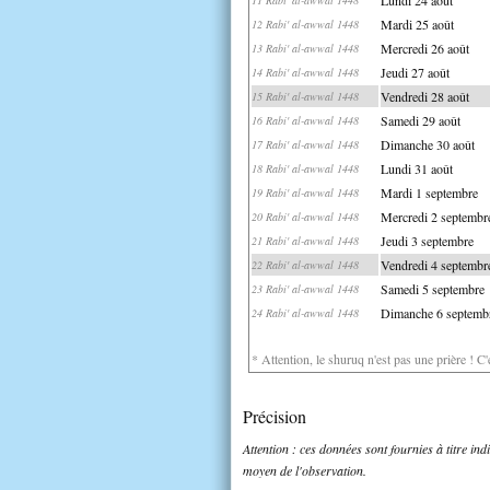
Mardi 25 août
12 Rabi' al-awwal 1448
Mercredi 26 août
13 Rabi' al-awwal 1448
Jeudi 27 août
14 Rabi' al-awwal 1448
Vendredi 28 août
15 Rabi' al-awwal 1448
Samedi 29 août
16 Rabi' al-awwal 1448
Dimanche 30 août
17 Rabi' al-awwal 1448
Lundi 31 août
18 Rabi' al-awwal 1448
Mardi 1 septembre
19 Rabi' al-awwal 1448
Mercredi 2 septembr
20 Rabi' al-awwal 1448
Jeudi 3 septembre
21 Rabi' al-awwal 1448
Vendredi 4 septembr
22 Rabi' al-awwal 1448
Samedi 5 septembre
23 Rabi' al-awwal 1448
Dimanche 6 septemb
24 Rabi' al-awwal 1448
* Attention, le shuruq n'est pas une prière ! C
Précision
Attention : ces données sont fournies à titre in
moyen de l'observation.