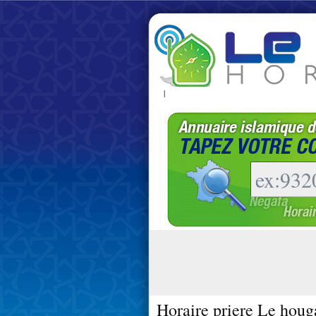
|
Horaire priere Le houg