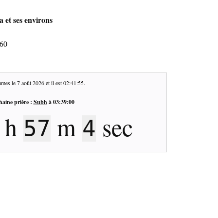
 et ses environs
460
mes le
7 août 2026
et il est
02:41:56
.
haine prière :
Subh
à
03:39:00
h
m
sec
57
3