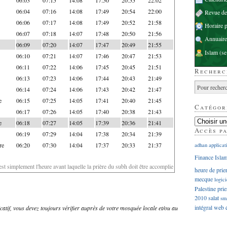
06:04
07:16
14:08
17:49
20:54
22:00
Revue d
06:06
07:17
14:08
17:49
20:52
21:58
Horaire p
06:07
07:18
14:07
17:48
20:50
21:56
Annuaire
06:09
07:20
14:07
17:47
20:49
21:55
Islam
(se
06:10
07:21
14:07
17:46
20:47
21:53
06:11
07:22
14:06
17:45
20:45
21:51
Recherc
06:13
07:23
14:06
17:44
20:43
21:49
06:14
07:24
14:06
17:43
20:42
21:47
e
06:15
07:25
14:05
17:41
20:40
21:45
Catégor
06:17
07:26
14:05
17:40
20:38
21:43
e
06:18
07:27
14:05
17:39
20:36
21:41
Accès p
06:19
07:29
14:04
17:38
20:34
21:39
re
06:20
07:30
14:04
17:37
20:33
21:37
adhan
applicat
Finance Isla
'est simplement l'heure avant laquelle la prière du subh doit être accomplie
heure de prie
mecque
logici
Palestine
prie
2010
salat
sm
intégral
web
dicatif, vous devez toujours vérifier auprès de votre mosquée locale et/ou au