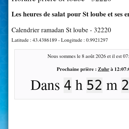
Les heures de salat pour St loube et ses e
Calendrier ramadan St loube - 32220
Latitude :
43.4386189
- Longitude :
0.9921297
Nous sommes le
8 août 2026
et il est
07
Prochaine prière :
Zuhr
à
12:07:
Dans
h
m
4
52