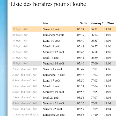
Liste des horaires pour st loube
Date
Subh
Shuruq *
Zhur
Samedi 8 août
05:37
06:53
14:07
25 Safar 1448
Dimanche 9 août
05:39
06:54
14:07
26 Safar 1448
Lundi 10 août
05:40
06:55
14:06
27 Safar 1448
Mardi 11 août
05:41
06:57
14:06
28 Safar 1448
Mercredi 12 août
05:43
06:58
14:06
29 Safar 1448
Jeudi 13 août
05:44
06:59
14:06
30 Safar 1448
Vendredi 14 août
05:46
07:00
14:06
31 Safar 1448
Samedi 15 août
05:47
07:01
14:06
2 Rabi' al-awwal 1448
Dimanche 16 août
05:48
07:02
14:05
3 Rabi' al-awwal 1448
Lundi 17 août
05:50
07:03
14:05
4 Rabi' al-awwal 1448
Mardi 18 août
05:51
07:04
14:05
5 Rabi' al-awwal 1448
Mercredi 19 août
05:53
07:05
14:05
6 Rabi' al-awwal 1448
Jeudi 20 août
05:54
07:07
14:04
7 Rabi' al-awwal 1448
Vendredi 21 août
05:55
07:08
14:04
8 Rabi' al-awwal 1448
Samedi 22 août
05:57
07:09
14:04
9 Rabi' al-awwal 1448
Dimanche 23 août
05:58
07:10
14:04
10 Rabi' al-awwal 1448