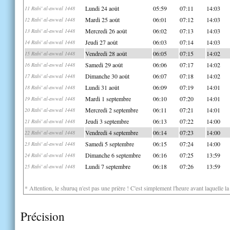
Lundi 24 août
05:59
07:11
14:03
11 Rabi' al-awwal 1448
Mardi 25 août
06:01
07:12
14:03
12 Rabi' al-awwal 1448
Mercredi 26 août
06:02
07:13
14:03
13 Rabi' al-awwal 1448
Jeudi 27 août
06:03
07:14
14:03
14 Rabi' al-awwal 1448
Vendredi 28 août
06:05
07:15
14:02
15 Rabi' al-awwal 1448
Samedi 29 août
06:06
07:17
14:02
16 Rabi' al-awwal 1448
Dimanche 30 août
06:07
07:18
14:02
17 Rabi' al-awwal 1448
Lundi 31 août
06:09
07:19
14:01
18 Rabi' al-awwal 1448
Mardi 1 septembre
06:10
07:20
14:01
19 Rabi' al-awwal 1448
Mercredi 2 septembre
06:11
07:21
14:01
20 Rabi' al-awwal 1448
Jeudi 3 septembre
06:13
07:22
14:00
21 Rabi' al-awwal 1448
Vendredi 4 septembre
06:14
07:23
14:00
22 Rabi' al-awwal 1448
Samedi 5 septembre
06:15
07:24
14:00
23 Rabi' al-awwal 1448
Dimanche 6 septembre
06:16
07:25
13:59
24 Rabi' al-awwal 1448
Lundi 7 septembre
06:18
07:26
13:59
25 Rabi' al-awwal 1448
* Attention, le shuruq n'est pas une prière ! C'est simplement l'heure avant laquelle l
Précision