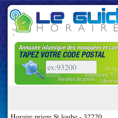
|
Horaire priere St loube - 32220