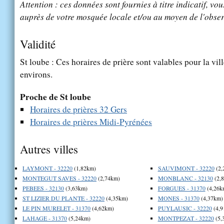
Attention : ces données sont fournies à titre indicatif, vou
auprès de votre mosquée locale et/ou au moyen de l'obser
Validité
St loube : Ces horaires de prière sont valables pour la vil
environs.
Proche de St loube
Horaires de prières 32 Gers
Horaires de prières Midi-Pyrénées
Autres villes
LAYMONT - 32220
(1,82km)
SAUVIMONT - 32220
(2,
MONTEGUT SAVES - 32220
(2,74km)
MONBLANC - 32130
(2,
PEBEES - 32130
(3,63km)
FORGUES - 31370
(4,26k
ST LIZIER DU PLANTE - 32220
(4,35km)
MONES - 31370
(4,37km)
LE PIN MURELET - 31370
(4,62km)
PUYLAUSIC - 32220
(4,9
LAHAGE - 31370
(5,24km)
MONTPEZAT - 32220
(5,