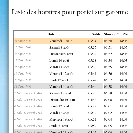
Liste des horaires pour portet sur garonne
Date
Subh
Shuruq *
Zhur
Vendredi 7 août
05:34
06:50
14:05
24 Safar 1448
Samedi 8 août
05:35
06:51
14:05
25 Safar 1448
Dimanche 9 août
05:37
06:52
14:05
26 Safar 1448
Lundi 10 août
05:38
06:54
14:05
27 Safar 1448
Mardi 11 août
05:39
06:55
14:05
28 Safar 1448
Mercredi 12 août
05:41
06:56
14:04
29 Safar 1448
Jeudi 13 août
05:42
06:57
14:04
30 Safar 1448
Vendredi 14 août
05:44
06:58
14:04
31 Safar 1448
Samedi 15 août
05:45
06:59
14:04
2 Rabi' al-awwal 1448
Dimanche 16 août
05:46
07:00
14:04
3 Rabi' al-awwal 1448
Lundi 17 août
05:48
07:01
14:03
4 Rabi' al-awwal 1448
Mardi 18 août
05:49
07:02
14:03
5 Rabi' al-awwal 1448
Mercredi 19 août
05:51
07:04
14:03
6 Rabi' al-awwal 1448
Jeudi 20 août
05:52
07:05
14:03
7 Rabi' al-awwal 1448
Vendredi 21 août
05:53
07:06
14:03
8 Rabi' al-awwal 1448