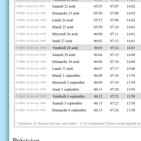
Samedi 22 août
05:55
07:07
14:02
9 Rabi' al-awwal 1448
Dimanche 23 août
05:56
07:08
14:02
10 Rabi' al-awwal 1448
Lundi 24 août
05:57
07:09
14:02
11 Rabi' al-awwal 1448
Mardi 25 août
05:59
07:10
14:01
12 Rabi' al-awwal 1448
Mercredi 26 août
06:00
07:11
14:01
13 Rabi' al-awwal 1448
Jeudi 27 août
06:02
07:12
14:01
14 Rabi' al-awwal 1448
Vendredi 28 août
06:03
07:14
14:01
15 Rabi' al-awwal 1448
Samedi 29 août
06:04
07:15
14:00
16 Rabi' al-awwal 1448
Dimanche 30 août
06:06
07:16
14:00
17 Rabi' al-awwal 1448
Lundi 31 août
06:07
07:17
14:00
18 Rabi' al-awwal 1448
Mardi 1 septembre
06:08
07:18
13:59
19 Rabi' al-awwal 1448
Mercredi 2 septembre
06:09
07:19
13:59
20 Rabi' al-awwal 1448
Jeudi 3 septembre
06:11
07:20
13:59
21 Rabi' al-awwal 1448
Vendredi 4 septembre
06:12
07:21
13:58
22 Rabi' al-awwal 1448
Samedi 5 septembre
06:13
07:23
13:58
23 Rabi' al-awwal 1448
Dimanche 6 septembre
06:15
07:24
13:58
24 Rabi' al-awwal 1448
* Attention, le shuruq n'est pas une prière ! C'est simplement l'heure avant laquelle l
Précision