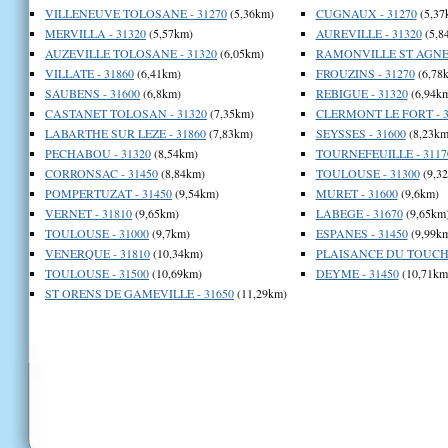
VILLENEUVE TOLOSANE - 31270
(5,36km)
CUGNAUX - 31270
(5,37
MERVILLA - 31320
(5,57km)
AUREVILLE - 31320
(5,8
AUZEVILLE TOLOSANE - 31320
(6,05km)
RAMONVILLE ST AGNE 
VILLATE - 31860
(6,41km)
FROUZINS - 31270
(6,78
SAUBENS - 31600
(6,8km)
REBIGUE - 31320
(6,94k
CASTANET TOLOSAN - 31320
(7,35km)
CLERMONT LE FORT - 3
LABARTHE SUR LEZE - 31860
(7,83km)
SEYSSES - 31600
(8,23km
PECHABOU - 31320
(8,54km)
TOURNEFEUILLE - 3117
CORRONSAC - 31450
(8,84km)
TOULOUSE - 31300
(9,3
POMPERTUZAT - 31450
(9,54km)
MURET - 31600
(9,6km)
VERNET - 31810
(9,65km)
LABEGE - 31670
(9,65km
TOULOUSE - 31000
(9,7km)
ESPANES - 31450
(9,99k
VENERQUE - 31810
(10,34km)
PLAISANCE DU TOUCH 
TOULOUSE - 31500
(10,69km)
DEYME - 31450
(10,71km
ST ORENS DE GAMEVILLE - 31650
(11,29km)