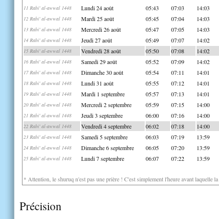
Lundi 24 août
05:43
07:03
14:03
11 Rabi' al-awwal 1448
Mardi 25 août
05:45
07:04
14:03
12 Rabi' al-awwal 1448
Mercredi 26 août
05:47
07:05
14:03
13 Rabi' al-awwal 1448
Jeudi 27 août
05:49
07:07
14:02
14 Rabi' al-awwal 1448
Vendredi 28 août
05:50
07:08
14:02
15 Rabi' al-awwal 1448
Samedi 29 août
05:52
07:09
14:02
16 Rabi' al-awwal 1448
Dimanche 30 août
05:54
07:11
14:01
17 Rabi' al-awwal 1448
Lundi 31 août
05:55
07:12
14:01
18 Rabi' al-awwal 1448
Mardi 1 septembre
05:57
07:13
14:01
19 Rabi' al-awwal 1448
Mercredi 2 septembre
05:59
07:15
14:00
20 Rabi' al-awwal 1448
Jeudi 3 septembre
06:00
07:16
14:00
21 Rabi' al-awwal 1448
Vendredi 4 septembre
06:02
07:18
14:00
22 Rabi' al-awwal 1448
Samedi 5 septembre
06:03
07:19
13:59
23 Rabi' al-awwal 1448
Dimanche 6 septembre
06:05
07:20
13:59
24 Rabi' al-awwal 1448
Lundi 7 septembre
06:07
07:22
13:59
25 Rabi' al-awwal 1448
* Attention, le shuruq n'est pas une prière ! C'est simplement l'heure avant laquelle l
Précision