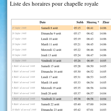
Liste des horaires pour chapelle royale
Date
Subh
Shuruq *
Zhur
Samedi 8 août
05:15
06:41
14:06
25 Safar 1448
Dimanche 9 août
05:17
06:42
14:06
26 Safar 1448
Lundi 10 août
05:19
06:43
14:06
27 Safar 1448
Mardi 11 août
05:21
06:45
14:06
28 Safar 1448
Mercredi 12 août
05:22
06:46
14:06
29 Safar 1448
Jeudi 13 août
05:24
06:47
14:06
30 Safar 1448
Vendredi 14 août
05:26
06:49
14:05
31 Safar 1448
Samedi 15 août
05:28
06:50
14:05
2 Rabi' al-awwal 1448
Dimanche 16 août
05:30
06:52
14:05
3 Rabi' al-awwal 1448
Lundi 17 août
05:31
06:53
14:05
4 Rabi' al-awwal 1448
Mardi 18 août
05:33
06:54
14:05
5 Rabi' al-awwal 1448
Mercredi 19 août
05:35
06:56
14:04
6 Rabi' al-awwal 1448
Jeudi 20 août
05:37
06:57
14:04
7 Rabi' al-awwal 1448
Vendredi 21 août
05:38
06:58
14:04
8 Rabi' al-awwal 1448
Samedi 22 août
05:40
07:00
14:04
9 Rabi' al-awwal 1448
Dimanche 23 août
05:42
07:01
14:03
10 Rabi' al-awwal 1448