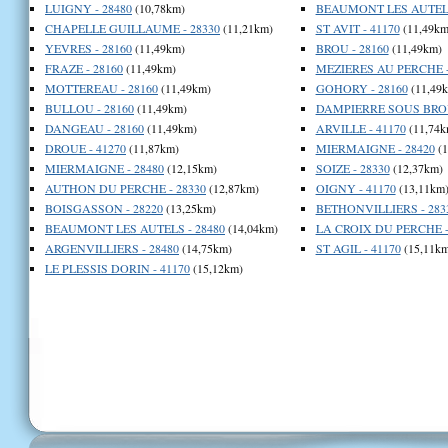
LUIGNY - 28480
(10,78km)
BEAUMONT LES AUTELS
CHAPELLE GUILLAUME - 28330
(11,21km)
ST AVIT - 41170
(11,49km
YEVRES - 28160
(11,49km)
BROU - 28160
(11,49km)
FRAZE - 28160
(11,49km)
MEZIERES AU PERCHE -
MOTTEREAU - 28160
(11,49km)
GOHORY - 28160
(11,49
BULLOU - 28160
(11,49km)
DAMPIERRE SOUS BROU
DANGEAU - 28160
(11,49km)
ARVILLE - 41170
(11,74k
DROUE - 41270
(11,87km)
MIERMAIGNE - 28420
(1
MIERMAIGNE - 28480
(12,15km)
SOIZE - 28330
(12,37km)
AUTHON DU PERCHE - 28330
(12,87km)
OIGNY - 41170
(13,11km
BOISGASSON - 28220
(13,25km)
BETHONVILLIERS - 283
BEAUMONT LES AUTELS - 28480
(14,04km)
LA CROIX DU PERCHE -
ARGENVILLIERS - 28480
(14,75km)
ST AGIL - 41170
(15,11km
LE PLESSIS DORIN - 41170
(15,12km)