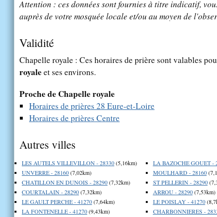
Attention : ces données sont fournies à titre indicatif, vou
auprès de votre mosquée locale et/ou au moyen de l'obser
Validité
Chapelle royale : Ces horaires de prière sont valables pou
royale
et ses environs.
Proche de Chapelle royale
Horaires de prières 28 Eure-et-Loire
Horaires de prières Centre
Autres villes
LES AUTELS VILLEVILLON - 28330
(5,16km)
LA BAZOCHE GOUET - 
UNVERRE - 28160
(7,02km)
MOULHARD - 28160
(7,
CHATILLON EN DUNOIS - 28290
(7,32km)
ST PELLERIN - 28290
(7,
COURTALAIN - 28290
(7,32km)
ARROU - 28290
(7,53km)
LE GAULT PERCHE - 41270
(7,64km)
LE POISLAY - 41270
(8,7
LA FONTENELLE - 41270
(9,43km)
CHARBONNIERES - 283