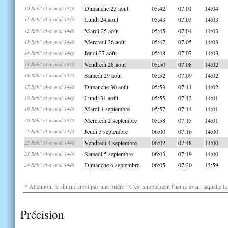
Dimanche 23 août
05:42
07:01
14:04
10 Rabi' al-awwal 1448
Lundi 24 août
05:43
07:03
14:03
11 Rabi' al-awwal 1448
Mardi 25 août
05:45
07:04
14:03
12 Rabi' al-awwal 1448
Mercredi 26 août
05:47
07:05
14:03
13 Rabi' al-awwal 1448
Jeudi 27 août
05:48
07:07
14:03
14 Rabi' al-awwal 1448
Vendredi 28 août
05:50
07:08
14:02
15 Rabi' al-awwal 1448
Samedi 29 août
05:52
07:09
14:02
16 Rabi' al-awwal 1448
Dimanche 30 août
05:53
07:11
14:02
17 Rabi' al-awwal 1448
Lundi 31 août
05:55
07:12
14:01
18 Rabi' al-awwal 1448
Mardi 1 septembre
05:57
07:14
14:01
19 Rabi' al-awwal 1448
Mercredi 2 septembre
05:58
07:15
14:01
20 Rabi' al-awwal 1448
Jeudi 3 septembre
06:00
07:16
14:00
21 Rabi' al-awwal 1448
Vendredi 4 septembre
06:02
07:18
14:00
22 Rabi' al-awwal 1448
Samedi 5 septembre
06:03
07:19
14:00
23 Rabi' al-awwal 1448
Dimanche 6 septembre
06:05
07:20
13:59
24 Rabi' al-awwal 1448
* Attention, le shuruq n'est pas une prière ! C'est simplement l'heure avant laquelle l
Précision