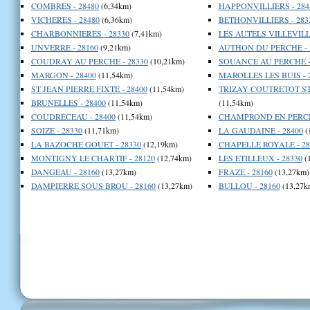
COMBRES - 28480
(6,34km)
HAPPONVILLIERS - 284
VICHERES - 28480
(6,36km)
BETHONVILLIERS - 283
CHARBONNIERES - 28330
(7,41km)
LES AUTELS VILLEVILL
UNVERRE - 28160
(9,21km)
AUTHON DU PERCHE - 
COUDRAY AU PERCHE - 28330
(10,21km)
SOUANCE AU PERCHE -
MARGON - 28400
(11,54km)
MAROLLES LES BUIS - 
ST JEAN PIERRE FIXTE - 28400
(11,54km)
TRIZAY COUTRETOT ST 
BRUNELLES - 28400
(11,54km)
(11,54km)
COUDRECEAU - 28400
(11,54km)
CHAMPROND EN PERCHE
SOIZE - 28330
(11,71km)
LA GAUDAINE - 28400
(
LA BAZOCHE GOUET - 28330
(12,19km)
CHAPELLE ROYALE - 28
MONTIGNY LE CHARTIF - 28120
(12,74km)
LES ETILLEUX - 28330
(
DANGEAU - 28160
(13,27km)
FRAZE - 28160
(13,27km)
DAMPIERRE SOUS BROU - 28160
(13,27km)
BULLOU - 28160
(13,27k