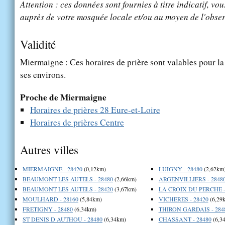
Attention : ces données sont fournies à titre indicatif, vou
auprès de votre mosquée locale et/ou au moyen de l'obser
Validité
Miermaigne : Ces horaires de prière sont valables pour la
ses environs.
Proche de Miermaigne
Horaires de prières 28 Eure-et-Loire
Horaires de prières Centre
Autres villes
MIERMAIGNE - 28420
(0,12km)
LUIGNY - 28480
(2,62km
BEAUMONT LES AUTELS - 28480
(2,66km)
ARGENVILLIERS - 2848
BEAUMONT LES AUTELS - 28420
(3,67km)
LA CROIX DU PERCHE -
MOULHARD - 28160
(5,84km)
VICHERES - 28420
(6,29
FRETIGNY - 28480
(6,34km)
THIRON GARDAIS - 284
ST DENIS D AUTHOU - 28480
(6,34km)
CHASSANT - 28480
(6,3