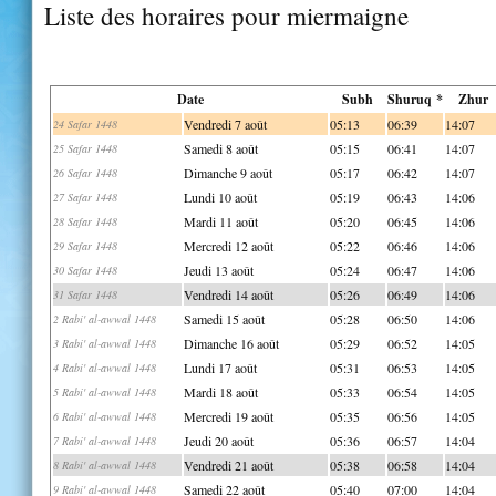
Liste des horaires pour miermaigne
Date
Subh
Shuruq *
Zhur
Vendredi 7 août
05:13
06:39
14:07
24 Safar 1448
Samedi 8 août
05:15
06:41
14:07
25 Safar 1448
Dimanche 9 août
05:17
06:42
14:07
26 Safar 1448
Lundi 10 août
05:19
06:43
14:06
27 Safar 1448
Mardi 11 août
05:20
06:45
14:06
28 Safar 1448
Mercredi 12 août
05:22
06:46
14:06
29 Safar 1448
Jeudi 13 août
05:24
06:47
14:06
30 Safar 1448
Vendredi 14 août
05:26
06:49
14:06
31 Safar 1448
Samedi 15 août
05:28
06:50
14:06
2 Rabi' al-awwal 1448
Dimanche 16 août
05:29
06:52
14:05
3 Rabi' al-awwal 1448
Lundi 17 août
05:31
06:53
14:05
4 Rabi' al-awwal 1448
Mardi 18 août
05:33
06:54
14:05
5 Rabi' al-awwal 1448
Mercredi 19 août
05:35
06:56
14:05
6 Rabi' al-awwal 1448
Jeudi 20 août
05:36
06:57
14:04
7 Rabi' al-awwal 1448
Vendredi 21 août
05:38
06:58
14:04
8 Rabi' al-awwal 1448
Samedi 22 août
05:40
07:00
14:04
9 Rabi' al-awwal 1448