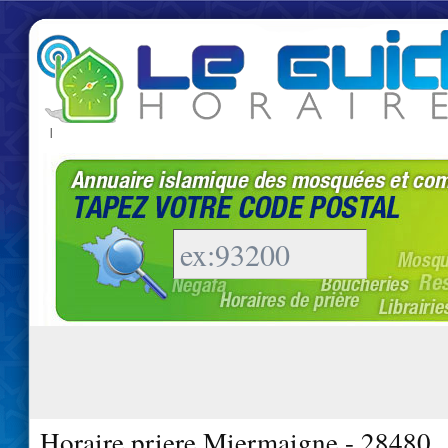
|
Horaire priere Miermaigne - 28480