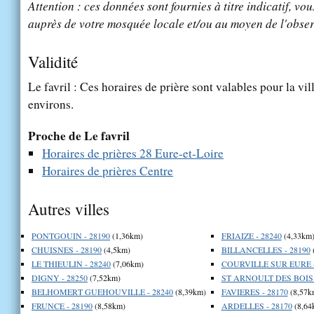
Attention : ces données sont fournies à titre indicatif, vou
auprès de votre mosquée locale et/ou au moyen de l'obser
Validité
Le favril : Ces horaires de prière sont valables pour la vil
environs.
Proche de Le favril
Horaires de prières 28 Eure-et-Loire
Horaires de prières Centre
Autres villes
PONTGOUIN - 28190
(1,36km)
FRIAIZE - 28240
(4,33km
CHUISNES - 28190
(4,5km)
BILLANCELLES - 28190
LE THIEULIN - 28240
(7,06km)
COURVILLE SUR EURE -
DIGNY - 28250
(7,52km)
ST ARNOULT DES BOIS 
BELHOMERT GUEHOUVILLE - 28240
(8,39km)
FAVIERES - 28170
(8,57k
FRUNCE - 28190
(8,58km)
ARDELLES - 28170
(8,64