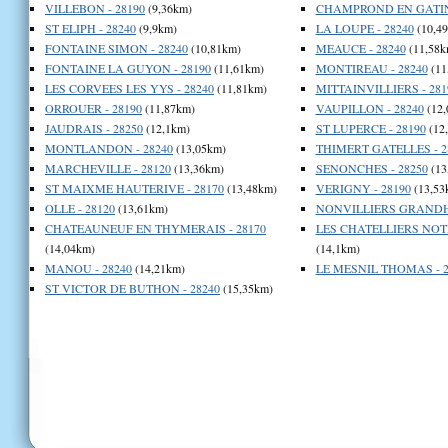
VILLEBON - 28190
(9,36km)
CHAMPROND EN GATINE
ST ELIPH - 28240
(9,9km)
LA LOUPE - 28240
(10,4
FONTAINE SIMON - 28240
(10,81km)
MEAUCE - 28240
(11,58k
FONTAINE LA GUYON - 28190
(11,61km)
MONTIREAU - 28240
(11
LES CORVEES LES YYS - 28240
(11,81km)
MITTAINVILLIERS - 281
ORROUER - 28190
(11,87km)
VAUPILLON - 28240
(12,
JAUDRAIS - 28250
(12,1km)
ST LUPERCE - 28190
(12
MONTLANDON - 28240
(13,05km)
THIMERT GATELLES - 2
MARCHEVILLE - 28120
(13,36km)
SENONCHES - 28250
(13
ST MAIXME HAUTERIVE - 28170
(13,48km)
VERIGNY - 28190
(13,53
OLLE - 28120
(13,61km)
NONVILLIERS GRANDH
CHATEAUNEUF EN THYMERAIS - 28170
LES CHATELLIERS NOTR
(14,04km)
(14,1km)
MANOU - 28240
(14,21km)
LE MESNIL THOMAS - 2
ST VICTOR DE BUTHON - 28240
(15,35km)