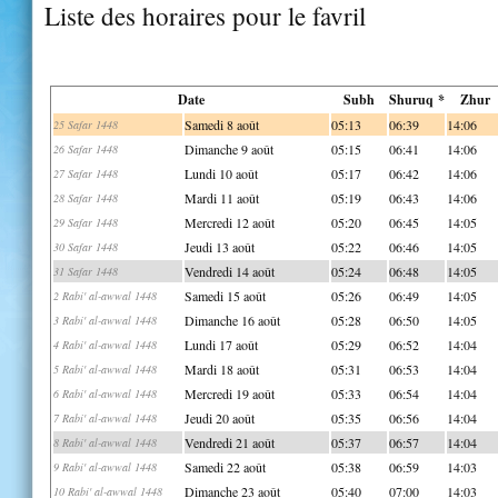
Liste des horaires pour le favril
Date
Subh
Shuruq *
Zhur
Samedi 8 août
05:13
06:39
14:06
25 Safar 1448
Dimanche 9 août
05:15
06:41
14:06
26 Safar 1448
Lundi 10 août
05:17
06:42
14:06
27 Safar 1448
Mardi 11 août
05:19
06:43
14:06
28 Safar 1448
Mercredi 12 août
05:20
06:45
14:05
29 Safar 1448
Jeudi 13 août
05:22
06:46
14:05
30 Safar 1448
Vendredi 14 août
05:24
06:48
14:05
31 Safar 1448
Samedi 15 août
05:26
06:49
14:05
2 Rabi' al-awwal 1448
Dimanche 16 août
05:28
06:50
14:05
3 Rabi' al-awwal 1448
Lundi 17 août
05:29
06:52
14:04
4 Rabi' al-awwal 1448
Mardi 18 août
05:31
06:53
14:04
5 Rabi' al-awwal 1448
Mercredi 19 août
05:33
06:54
14:04
6 Rabi' al-awwal 1448
Jeudi 20 août
05:35
06:56
14:04
7 Rabi' al-awwal 1448
Vendredi 21 août
05:37
06:57
14:04
8 Rabi' al-awwal 1448
Samedi 22 août
05:38
06:59
14:03
9 Rabi' al-awwal 1448
Dimanche 23 août
05:40
07:00
14:03
10 Rabi' al-awwal 1448