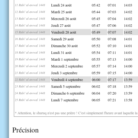
Lundi 24 août
05:42
07:01
14:03
11 Rabi' al-awwal 1448
Mardi 25 août
05:44
07:03
14:02
12 Rabi' al-awwal 1448
Mercredi 26 août
05:45
07:04
14:02
13 Rabi' al-awwal 1448
Jeudi 27 août
05:47
07:06
14:02
14 Rabi' al-awwal 1448
Vendredi 28 août
05:49
07:07
14:02
15 Rabi' al-awwal 1448
Samedi 29 août
05:50
07:08
14:01
16 Rabi' al-awwal 1448
Dimanche 30 août
05:52
07:10
14:01
17 Rabi' al-awwal 1448
Lundi 31 août
05:54
07:11
14:01
18 Rabi' al-awwal 1448
Mardi 1 septembre
05:55
07:13
14:00
19 Rabi' al-awwal 1448
Mercredi 2 septembre
05:57
07:14
14:00
20 Rabi' al-awwal 1448
Jeudi 3 septembre
05:59
07:15
14:00
21 Rabi' al-awwal 1448
Vendredi 4 septembre
06:00
07:17
13:59
22 Rabi' al-awwal 1448
Samedi 5 septembre
06:02
07:18
13:59
23 Rabi' al-awwal 1448
Dimanche 6 septembre
06:04
07:20
13:59
24 Rabi' al-awwal 1448
Lundi 7 septembre
06:05
07:21
13:58
25 Rabi' al-awwal 1448
* Attention, le shuruq n'est pas une prière ! C'est simplement l'heure avant laquelle l
Précision