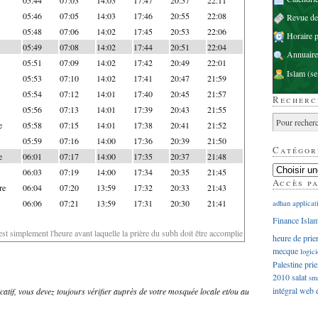
05:46
07:05
14:03
17:46
20:55
22:08
Revue d
05:48
07:06
14:02
17:45
20:53
22:06
Horaire p
05:49
07:08
14:02
17:44
20:51
22:04
Annuaire
05:51
07:09
14:02
17:42
20:49
22:01
Islam
(se
05:53
07:10
14:02
17:41
20:47
21:59
05:54
07:12
14:01
17:40
20:45
21:57
Recherc
05:56
07:13
14:01
17:39
20:43
21:55
e
05:58
07:15
14:01
17:38
20:41
21:52
05:59
07:16
14:00
17:36
20:39
21:50
Catégor
e
06:01
07:17
14:00
17:35
20:37
21:48
06:03
07:19
14:00
17:34
20:35
21:45
Accès p
re
06:04
07:20
13:59
17:32
20:33
21:43
06:06
07:21
13:59
17:31
20:30
21:41
adhan
applicat
Finance Isla
'est simplement l'heure avant laquelle la prière du subh doit être accomplie
heure de prie
mecque
logici
Palestine
prie
2010
salat
sm
intégral
web
dicatif, vous devez toujours vérifier auprès de votre mosquée locale et/ou au