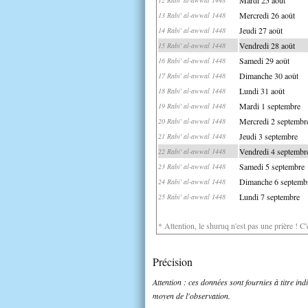
Mercredi 26 août
13 Rabi' al-awwal 1448
Jeudi 27 août
14 Rabi' al-awwal 1448
Vendredi 28 août
15 Rabi' al-awwal 1448
Samedi 29 août
16 Rabi' al-awwal 1448
Dimanche 30 août
17 Rabi' al-awwal 1448
Lundi 31 août
18 Rabi' al-awwal 1448
Mardi 1 septembre
19 Rabi' al-awwal 1448
Mercredi 2 septembr
20 Rabi' al-awwal 1448
Jeudi 3 septembre
21 Rabi' al-awwal 1448
Vendredi 4 septembr
22 Rabi' al-awwal 1448
Samedi 5 septembre
23 Rabi' al-awwal 1448
Dimanche 6 septemb
24 Rabi' al-awwal 1448
Lundi 7 septembre
25 Rabi' al-awwal 1448
* Attention, le shuruq n'est pas une prière ! C
Précision
Attention : ces données sont fournies à titre in
moyen de l'observation.