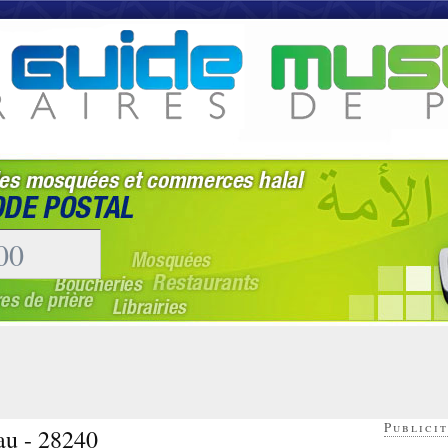
Publicit
au - 28240