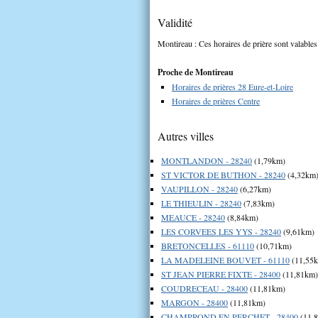
Validité
Montireau : Ces horaires de prière sont valables
Proche de Montireau
Horaires de prières 28 Eure-et-Loire
Horaires de prières Centre
Autres villes
MONTLANDON - 28240
(1,79km)
ST VICTOR DE BUTHON - 28240
(4,32km
VAUPILLON - 28240
(6,27km)
LE THIEULIN - 28240
(7,83km)
MEAUCE - 28240
(8,84km)
LES CORVEES LES YYS - 28240
(9,61km)
BRETONCELLES - 61110
(10,71km)
LA MADELEINE BOUVET - 61110
(11,55
ST JEAN PIERRE FIXTE - 28400
(11,81km)
COUDRECEAU - 28400
(11,81km)
MARGON - 28400
(11,81km)
CHAMPROND EN PERCHET - 28400
(11,