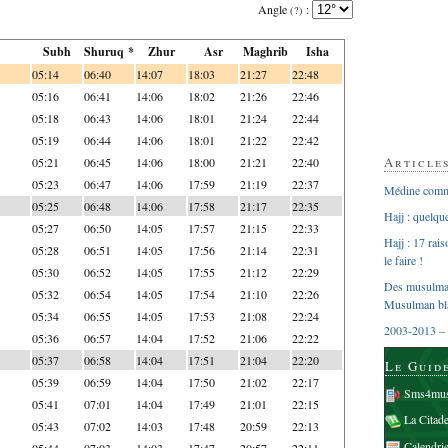
Angle
:
(?)
Subh
Shuruq *
Zhur
Asr
Maghrib
Isha
05:14
06:40
14:07
18:03
21:27
22:48
05:16
06:41
14:06
18:02
21:26
22:46
05:18
06:43
14:06
18:01
21:24
22:44
05:19
06:44
14:06
18:01
21:22
22:42
Article
05:21
06:45
14:06
18:00
21:21
22:40
05:23
06:47
14:06
17:59
21:19
22:37
Médine comme
05:25
06:48
14:06
17:58
21:17
22:35
Hajj : quelq
05:27
06:50
14:05
17:57
21:15
22:33
Hajj : 17 rai
05:28
06:51
14:05
17:56
21:14
22:31
le faire !
05:30
06:52
14:05
17:55
21:12
22:29
Des musulman
05:32
06:54
14:05
17:54
21:10
22:26
Musulman bl
05:34
06:55
14:05
17:53
21:08
22:24
2003-2013 – 
05:36
06:57
14:04
17:52
21:06
22:22
05:37
06:58
14:04
17:51
21:04
22:20
Le Guid
05:39
06:59
14:04
17:50
21:02
22:17
Sms4mus
05:41
07:01
14:04
17:49
21:01
22:15
La Citad
05:43
07:02
14:03
17:48
20:59
22:13
Calendri
05:44
07:03
14:03
17:47
20:57
22:11