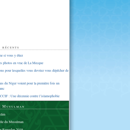
s récents
 si vous y étiez
ues photos en vrac de La Mecque
sons pour lesquelles vous devriez vous dépêcher de
s du Niger voient pour la première fois un
anc
CCIF : Une décennie contre l’islamophobie
e Musulman
lim
elle du Musulman
er Ramadan 2019