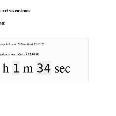
u et ses environs
240
mes le
8 août 2026
et il est
12:05:26
.
haine prière :
Zuhr
à
12:07:00
h
m
sec
1
33