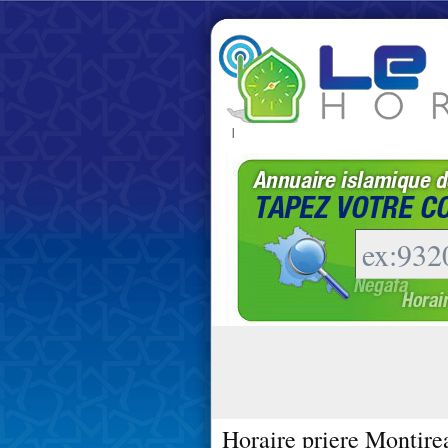
|
Horaire priere Montire