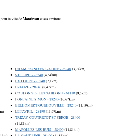
 pour la ville de
Montireau
et ses environs.
CHAMPROND EN GATINE - 28240
(3,74km)
)
ST ELIPH - 28240
(4,64km)
LA LOUPE - 28240
(7,1km)
FRIAIZE - 28240
(8,47km)
COULONGES LES SABLONS - 61110
(9,5km)
FONTAINE SIMON - 28240
(10,67km)
BELHOMERT GUEHOUVILLE - 28240
(11,19km)
km)
LE FAVRIL - 28190
(11,67km)
TRIZAY COUTRETOT ST SERGE - 28400
(11,81km)
MAROLLES LES BUIS - 28400
(11,81km)
81km)
LA GAUDAINE - 28400
(11,81km)