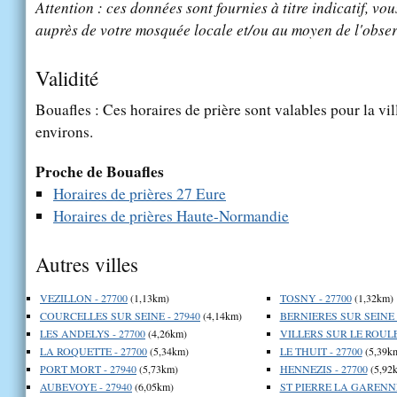
Attention : ces données sont fournies à titre indicatif, vou
auprès de votre mosquée locale et/ou au moyen de l'obser
Validité
Bouafles : Ces horaires de prière sont valables pour la vi
environs.
Proche de Bouafles
Horaires de prières 27 Eure
Horaires de prières Haute-Normandie
Autres villes
VEZILLON - 27700
(1,13km)
TOSNY - 27700
(1,32km)
COURCELLES SUR SEINE - 27940
(4,14km)
BERNIERES SUR SEINE -
LES ANDELYS - 27700
(4,26km)
VILLERS SUR LE ROULE 
LA ROQUETTE - 27700
(5,34km)
LE THUIT - 27700
(5,39k
PORT MORT - 27940
(5,73km)
HENNEZIS - 27700
(5,92
AUBEVOYE - 27940
(6,05km)
ST PIERRE LA GARENNE