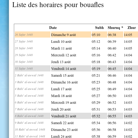
Liste des horaires pour bouafles
Date
Subh
Shuruq *
Zhur
Dimanche 9 août
05:10
06:38
14:05
26 Safar 1448
Lundi 10 août
05:12
06:39
14:05
27 Safar 1448
Mardi 11 août
05:14
06:40
14:05
28 Safar 1448
Mercredi 12 août
05:16
06:42
14:04
29 Safar 1448
Jeudi 13 août
05:18
06:43
14:04
30 Safar 1448
Vendredi 14 août
05:19
06:45
14:04
31 Safar 1448
Samedi 15 août
05:21
06:46
14:04
2 Rabi' al-awwal 1448
Dimanche 16 août
05:23
06:48
14:04
3 Rabi' al-awwal 1448
Lundi 17 août
05:25
06:49
14:04
4 Rabi' al-awwal 1448
Mardi 18 août
05:27
06:50
14:03
5 Rabi' al-awwal 1448
Mercredi 19 août
05:29
06:52
14:03
6 Rabi' al-awwal 1448
Jeudi 20 août
05:31
06:53
14:03
7 Rabi' al-awwal 1448
Vendredi 21 août
05:32
06:55
14:03
8 Rabi' al-awwal 1448
Samedi 22 août
05:34
06:56
14:02
9 Rabi' al-awwal 1448
Dimanche 23 août
05:36
06:58
14:02
10 Rabi' al-awwal 1448
Lundi 24 août
05:38
06:59
14:02
11 Rabi' al-awwal 1448