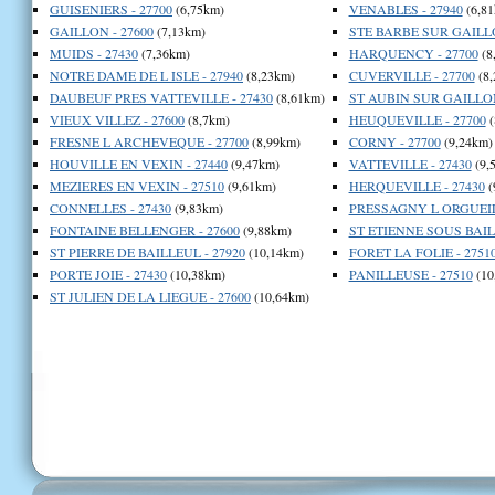
GUISENIERS - 27700
(6,75km)
VENABLES - 27940
(6,81
GAILLON - 27600
(7,13km)
STE BARBE SUR GAILLO
MUIDS - 27430
(7,36km)
HARQUENCY - 27700
(8
NOTRE DAME DE L ISLE - 27940
(8,23km)
CUVERVILLE - 27700
(8,
DAUBEUF PRES VATTEVILLE - 27430
(8,61km)
ST AUBIN SUR GAILLON
VIEUX VILLEZ - 27600
(8,7km)
HEUQUEVILLE - 27700
(
FRESNE L ARCHEVEQUE - 27700
(8,99km)
CORNY - 27700
(9,24km)
HOUVILLE EN VEXIN - 27440
(9,47km)
VATTEVILLE - 27430
(9,
MEZIERES EN VEXIN - 27510
(9,61km)
HERQUEVILLE - 27430
(
CONNELLES - 27430
(9,83km)
PRESSAGNY L ORGUEIL
FONTAINE BELLENGER - 27600
(9,88km)
ST ETIENNE SOUS BAIL
ST PIERRE DE BAILLEUL - 27920
(10,14km)
FORET LA FOLIE - 2751
PORTE JOIE - 27430
(10,38km)
PANILLEUSE - 27510
(10
ST JULIEN DE LA LIEGUE - 27600
(10,64km)