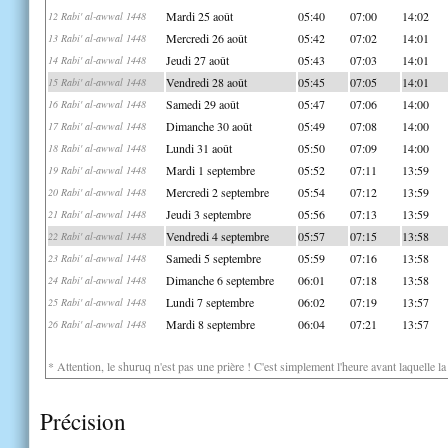
Mardi 25 août
05:40
07:00
14:02
12 Rabi' al-awwal 1448
Mercredi 26 août
05:42
07:02
14:01
13 Rabi' al-awwal 1448
Jeudi 27 août
05:43
07:03
14:01
14 Rabi' al-awwal 1448
Vendredi 28 août
05:45
07:05
14:01
15 Rabi' al-awwal 1448
Samedi 29 août
05:47
07:06
14:00
16 Rabi' al-awwal 1448
Dimanche 30 août
05:49
07:08
14:00
17 Rabi' al-awwal 1448
Lundi 31 août
05:50
07:09
14:00
18 Rabi' al-awwal 1448
Mardi 1 septembre
05:52
07:11
13:59
19 Rabi' al-awwal 1448
Mercredi 2 septembre
05:54
07:12
13:59
20 Rabi' al-awwal 1448
Jeudi 3 septembre
05:56
07:13
13:59
21 Rabi' al-awwal 1448
Vendredi 4 septembre
05:57
07:15
13:58
22 Rabi' al-awwal 1448
Samedi 5 septembre
05:59
07:16
13:58
23 Rabi' al-awwal 1448
Dimanche 6 septembre
06:01
07:18
13:58
24 Rabi' al-awwal 1448
Lundi 7 septembre
06:02
07:19
13:57
25 Rabi' al-awwal 1448
Mardi 8 septembre
06:04
07:21
13:57
26 Rabi' al-awwal 1448
* Attention, le shuruq n'est pas une prière ! C'est simplement l'heure avant laquelle l
Précision