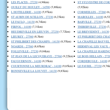
LES PLACES - 27230
(4,96km)
ST SYLVESTRE DE CORM
OUILLY DU HOULEY - 14590
(5,88km)
(5,92km)
L HOTELLERIE - 14100
(5,97km)
CORMEILLES - 27260
(6
ST AUBIN DE SCELLON - 27230
(6,23km)
MAROLLES - 14100
(6,5
LE FAULQ - 14130
(6,74km)
BARVILLE - 27230
(7,16k
FIRFOL - 14100
(7,31km)
THIBERVILLE - 27230
(7
HEUDREVILLE EN LIEUVIN - 27230
(7,72km)
LE BREVEDENT - 14130
LIEUREY - 27560
(8,3km)
ST PHILBERT DES CHAM
ST PHILIBERT DES CHAMPS - 14130
(8,55km)
LA CHAPELLE BAYVEL -
NOARDS - 27560
(8,65km)
HERMIVAL LES VAUX - 
FOLLEVILLE - 27230
(9,04km)
LA CHAPELLE HARENG 
ST JEAN DE LA LECQUERAYE - 27560
(9,22km)
LE BOIS HELLAIN - 272
FAUGUERNON - 14100
(9,35km)
CORDEBUGLE - 14100
(
COURTONNE LA MEURDRAC - 14100
(9,65km)
LE FAVRIL - 27230
(9,76
BONNEVILLE LA LOUVET - 14130
(9,83km)