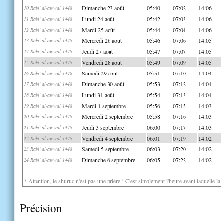
Dimanche 23 août
05:40
07:02
14:06
10 Rabi' al-awwal 1448
Lundi 24 août
05:42
07:03
14:06
11 Rabi' al-awwal 1448
Mardi 25 août
05:44
07:04
14:06
12 Rabi' al-awwal 1448
Mercredi 26 août
05:46
07:06
14:05
13 Rabi' al-awwal 1448
Jeudi 27 août
05:47
07:07
14:05
14 Rabi' al-awwal 1448
Vendredi 28 août
05:49
07:09
14:05
15 Rabi' al-awwal 1448
Samedi 29 août
05:51
07:10
14:04
16 Rabi' al-awwal 1448
Dimanche 30 août
05:53
07:12
14:04
17 Rabi' al-awwal 1448
Lundi 31 août
05:54
07:13
14:04
18 Rabi' al-awwal 1448
Mardi 1 septembre
05:56
07:15
14:03
19 Rabi' al-awwal 1448
Mercredi 2 septembre
05:58
07:16
14:03
20 Rabi' al-awwal 1448
Jeudi 3 septembre
06:00
07:17
14:03
21 Rabi' al-awwal 1448
Vendredi 4 septembre
06:01
07:19
14:02
22 Rabi' al-awwal 1448
Samedi 5 septembre
06:03
07:20
14:02
23 Rabi' al-awwal 1448
Dimanche 6 septembre
06:05
07:22
14:02
24 Rabi' al-awwal 1448
* Attention, le shuruq n'est pas une prière ! C'est simplement l'heure avant laquelle l
Précision