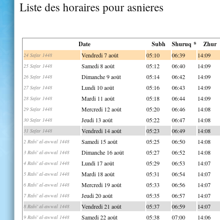
Liste des horaires pour asnieres
Date
Subh
Shuruq *
Zhur
Vendredi 7 août
05:10
06:39
14:09
24 Safar 1448
Samedi 8 août
05:12
06:40
14:09
25 Safar 1448
Dimanche 9 août
05:14
06:42
14:09
26 Safar 1448
Lundi 10 août
05:16
06:43
14:09
27 Safar 1448
Mardi 11 août
05:18
06:44
14:09
28 Safar 1448
Mercredi 12 août
05:20
06:46
14:08
29 Safar 1448
Jeudi 13 août
05:22
06:47
14:08
30 Safar 1448
Vendredi 14 août
05:23
06:49
14:08
31 Safar 1448
Samedi 15 août
05:25
06:50
14:08
2 Rabi' al-awwal 1448
Dimanche 16 août
05:27
06:52
14:08
3 Rabi' al-awwal 1448
Lundi 17 août
05:29
06:53
14:07
4 Rabi' al-awwal 1448
Mardi 18 août
05:31
06:54
14:07
5 Rabi' al-awwal 1448
Mercredi 19 août
05:33
06:56
14:07
6 Rabi' al-awwal 1448
Jeudi 20 août
05:35
06:57
14:07
7 Rabi' al-awwal 1448
Vendredi 21 août
05:37
06:59
14:07
8 Rabi' al-awwal 1448
Samedi 22 août
05:38
07:00
14:06
9 Rabi' al-awwal 1448