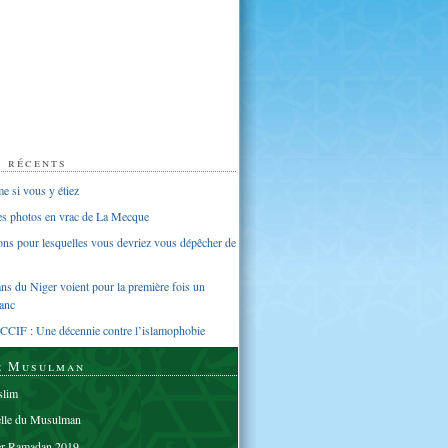
s récents
 si vous y étiez
ues photos en vrac de La Mecque
sons pour lesquelles vous devriez vous dépêcher de
s du Niger voient pour la première fois un
anc
CCIF : Une décennie contre l’islamophobie
e Musulman
lim
elle du Musulman
er Ramadan 2019