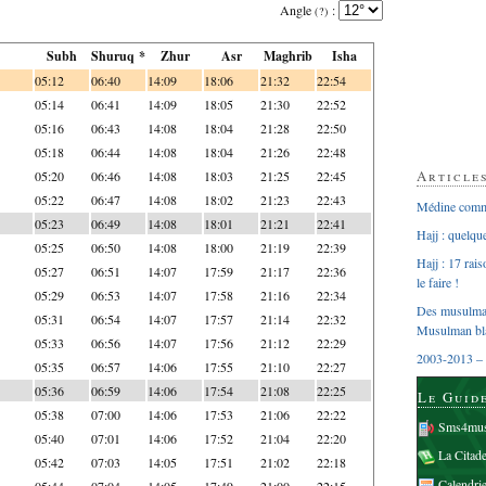
Angle
:
(?)
Subh
Shuruq *
Zhur
Asr
Maghrib
Isha
05:12
06:40
14:09
18:06
21:32
22:54
05:14
06:41
14:09
18:05
21:30
22:52
05:16
06:43
14:08
18:04
21:28
22:50
05:18
06:44
14:08
18:04
21:26
22:48
Article
05:20
06:46
14:08
18:03
21:25
22:45
05:22
06:47
14:08
18:02
21:23
22:43
Médine comme
05:23
06:49
14:08
18:01
21:21
22:41
Hajj : quelq
05:25
06:50
14:08
18:00
21:19
22:39
Hajj : 17 rai
05:27
06:51
14:07
17:59
21:17
22:36
le faire !
05:29
06:53
14:07
17:58
21:16
22:34
Des musulman
05:31
06:54
14:07
17:57
21:14
22:32
Musulman bl
05:33
06:56
14:07
17:56
21:12
22:29
2003-2013 – 
05:35
06:57
14:06
17:55
21:10
22:27
05:36
06:59
14:06
17:54
21:08
22:25
Le Guid
05:38
07:00
14:06
17:53
21:06
22:22
Sms4mus
05:40
07:01
14:06
17:52
21:04
22:20
La Citad
05:42
07:03
14:05
17:51
21:02
22:18
Calendri
05:44
07:04
14:05
17:49
21:00
22:15