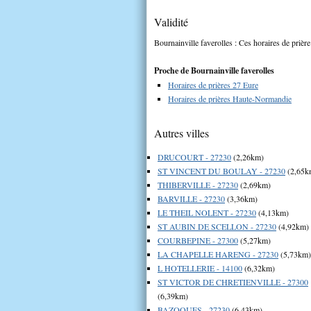
Validité
Bournainville faverolles : Ces horaires de prière
Proche de Bournainville faverolles
Horaires de prières 27 Eure
Horaires de prières Haute-Normandie
Autres villes
DRUCOURT - 27230
(2,26km)
ST VINCENT DU BOULAY - 27230
(2,65k
THIBERVILLE - 27230
(2,69km)
BARVILLE - 27230
(3,36km)
LE THEIL NOLENT - 27230
(4,13km)
ST AUBIN DE SCELLON - 27230
(4,92km)
COURBEPINE - 27300
(5,27km)
LA CHAPELLE HARENG - 27230
(5,73km)
L HOTELLERIE - 14100
(6,32km)
ST VICTOR DE CHRETIENVILLE - 27300
(6,39km)
BAZOQUES - 27230
(6,43km)