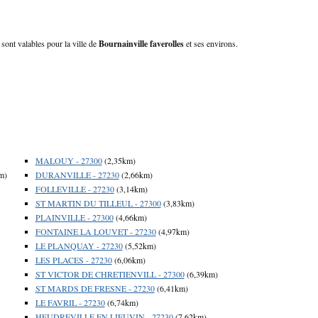
 sont valables pour la ville de
Bournainville faverolles
et ses environs.
MALOUY - 27300
(2,35km)
m)
DURANVILLE - 27230
(2,66km)
FOLLEVILLE - 27230
(3,14km)
ST MARTIN DU TILLEUL - 27300
(3,83km)
PLAINVILLE - 27300
(4,66km)
FONTAINE LA LOUVET - 27230
(4,97km)
LE PLANQUAY - 27230
(5,52km)
LES PLACES - 27230
(6,06km)
ST VICTOR DE CHRETIENVILL - 27300
(6,39km)
ST MARDS DE FRESNE - 27230
(6,41km)
LE FAVRIL - 27230
(6,74km)
HEUDREVILLE EN LIEUVIN - 27230
(7,62km)