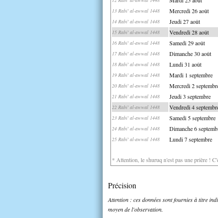
Mercredi 26 août
13 Rabi' al-awwal 1448
Jeudi 27 août
14 Rabi' al-awwal 1448
Vendredi 28 août
15 Rabi' al-awwal 1448
Samedi 29 août
16 Rabi' al-awwal 1448
Dimanche 30 août
17 Rabi' al-awwal 1448
Lundi 31 août
18 Rabi' al-awwal 1448
Mardi 1 septembre
19 Rabi' al-awwal 1448
Mercredi 2 septembr
20 Rabi' al-awwal 1448
Jeudi 3 septembre
21 Rabi' al-awwal 1448
Vendredi 4 septembr
22 Rabi' al-awwal 1448
Samedi 5 septembre
23 Rabi' al-awwal 1448
Dimanche 6 septemb
24 Rabi' al-awwal 1448
Lundi 7 septembre
25 Rabi' al-awwal 1448
* Attention, le shuruq n'est pas une prière ! C
Précision
Attention : ces données sont fournies à titre in
moyen de l'observation.