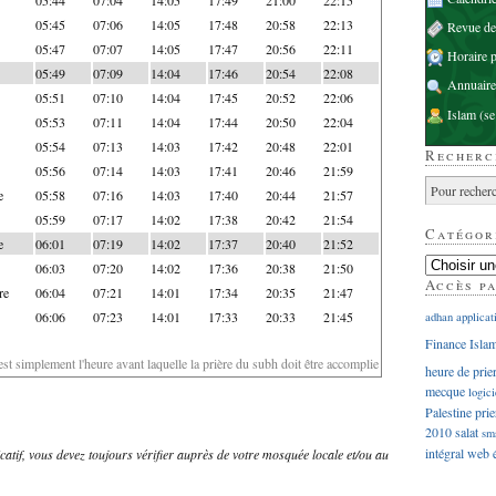
05:45
07:06
14:05
17:48
20:58
22:13
Revue d
05:47
07:07
14:05
17:47
20:56
22:11
Horaire p
05:49
07:09
14:04
17:46
20:54
22:08
Annuaire
05:51
07:10
14:04
17:45
20:52
22:06
Islam
(se
05:53
07:11
14:04
17:44
20:50
22:04
05:54
07:13
14:03
17:42
20:48
22:01
Recherc
05:56
07:14
14:03
17:41
20:46
21:59
e
05:58
07:16
14:03
17:40
20:44
21:57
05:59
07:17
14:02
17:38
20:42
21:54
Catégor
e
06:01
07:19
14:02
17:37
20:40
21:52
06:03
07:20
14:02
17:36
20:38
21:50
Accès p
re
06:04
07:21
14:01
17:34
20:35
21:47
06:06
07:23
14:01
17:33
20:33
21:45
adhan
applicat
Finance Isla
'est simplement l'heure avant laquelle la prière du subh doit être accomplie
heure de prie
mecque
logici
Palestine
prie
2010
salat
sm
intégral
web
dicatif, vous devez toujours vérifier auprès de votre mosquée locale et/ou au