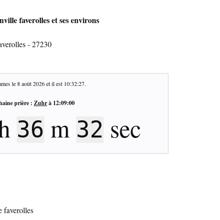
ille faverolles et ses environs
averolles - 27230
mes le
8 août 2026
et il est
10:32:28
.
haine prière :
Zuhr
à
12:09:00
h
m
sec
36
31
e faverolles