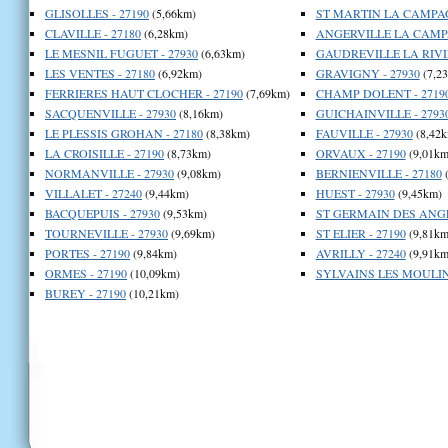
GLISOLLES - 27190
(5,66km)
ST MARTIN LA CAMPAG
CLAVILLE - 27180
(6,28km)
ANGERVILLE LA CAMPA
LE MESNIL FUGUET - 27930
(6,63km)
GAUDREVILLE LA RIVIE
LES VENTES - 27180
(6,92km)
GRAVIGNY - 27930
(7,2
FERRIERES HAUT CLOCHER - 27190
(7,69km)
CHAMP DOLENT - 2719
SACQUENVILLE - 27930
(8,16km)
GUICHAINVILLE - 2793
LE PLESSIS GROHAN - 27180
(8,38km)
FAUVILLE - 27930
(8,42k
LA CROISILLE - 27190
(8,73km)
ORVAUX - 27190
(9,01km
NORMANVILLE - 27930
(9,08km)
BERNIENVILLE - 27180
(
VILLALET - 27240
(9,44km)
HUEST - 27930
(9,45km)
BACQUEPUIS - 27930
(9,53km)
ST GERMAIN DES ANGLE
TOURNEVILLE - 27930
(9,69km)
ST ELIER - 27190
(9,81km
PORTES - 27190
(9,84km)
AVRILLY - 27240
(9,91km
ORMES - 27190
(10,09km)
SYLVAINS LES MOULINS
BUREY - 27190
(10,21km)