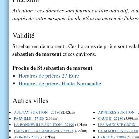
Attention : ces données sont fournies à titre indicatif, vou
auprès de votre mosquée locale et/ou au moyen de l'obser
Validité
St sebastien de morsent : Ces horaires de prière sont vala
sebastien de morsent
et ses environs.
Proche de St sebastien de morsent
Horaires de prières 27 Eure
Horaires de prières Haute-Normandie
Autres villes
AULNAY SUR ITON - 27180
(2,42km)
ARNIERES SUR ITON - 
PARVILLE - 27180
(2,64km)
CAUGE - 27180
(3,99km)
LA BONNEVILLE SUR ITON - 27190
(4,2km)
LES BAUX STE CROIX - 
GAUVILLE LA CAMPAGNE - 27930
(4,79km)
LA MADELEINE - 27000
AVIRON - 27930
(5,02km)
EVREUX - 27000
(5,05km