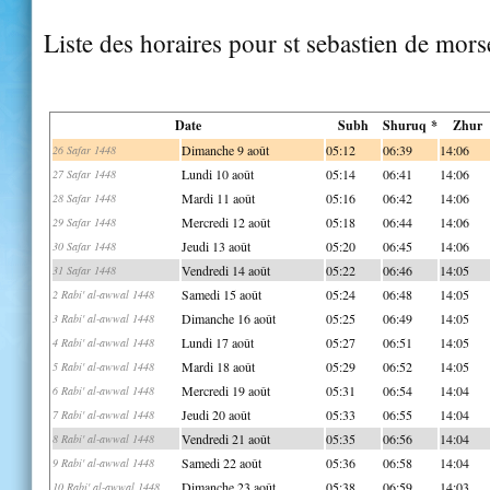
Liste des horaires pour st sebastien de mors
Date
Subh
Shuruq *
Zhur
Dimanche 9 août
05:12
06:39
14:06
26 Safar 1448
Lundi 10 août
05:14
06:41
14:06
27 Safar 1448
Mardi 11 août
05:16
06:42
14:06
28 Safar 1448
Mercredi 12 août
05:18
06:44
14:06
29 Safar 1448
Jeudi 13 août
05:20
06:45
14:06
30 Safar 1448
Vendredi 14 août
05:22
06:46
14:05
31 Safar 1448
Samedi 15 août
05:24
06:48
14:05
2 Rabi' al-awwal 1448
Dimanche 16 août
05:25
06:49
14:05
3 Rabi' al-awwal 1448
Lundi 17 août
05:27
06:51
14:05
4 Rabi' al-awwal 1448
Mardi 18 août
05:29
06:52
14:05
5 Rabi' al-awwal 1448
Mercredi 19 août
05:31
06:54
14:04
6 Rabi' al-awwal 1448
Jeudi 20 août
05:33
06:55
14:04
7 Rabi' al-awwal 1448
Vendredi 21 août
05:35
06:56
14:04
8 Rabi' al-awwal 1448
Samedi 22 août
05:36
06:58
14:04
9 Rabi' al-awwal 1448
Dimanche 23 août
05:38
06:59
14:03
10 Rabi' al-awwal 1448