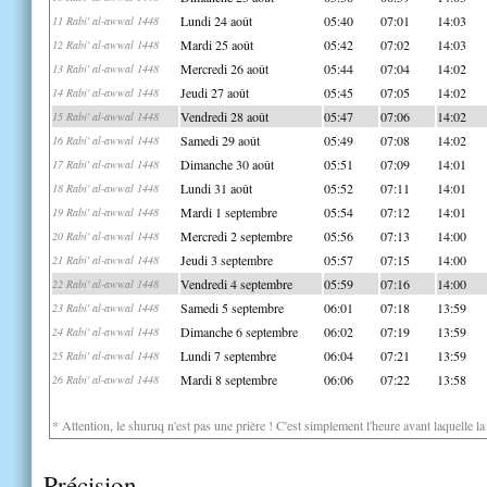
Lundi 24 août
05:40
07:01
14:03
11 Rabi' al-awwal 1448
Mardi 25 août
05:42
07:02
14:03
12 Rabi' al-awwal 1448
Mercredi 26 août
05:44
07:04
14:02
13 Rabi' al-awwal 1448
Jeudi 27 août
05:45
07:05
14:02
14 Rabi' al-awwal 1448
Vendredi 28 août
05:47
07:06
14:02
15 Rabi' al-awwal 1448
Samedi 29 août
05:49
07:08
14:02
16 Rabi' al-awwal 1448
Dimanche 30 août
05:51
07:09
14:01
17 Rabi' al-awwal 1448
Lundi 31 août
05:52
07:11
14:01
18 Rabi' al-awwal 1448
Mardi 1 septembre
05:54
07:12
14:01
19 Rabi' al-awwal 1448
Mercredi 2 septembre
05:56
07:13
14:00
20 Rabi' al-awwal 1448
Jeudi 3 septembre
05:57
07:15
14:00
21 Rabi' al-awwal 1448
Vendredi 4 septembre
05:59
07:16
14:00
22 Rabi' al-awwal 1448
Samedi 5 septembre
06:01
07:18
13:59
23 Rabi' al-awwal 1448
Dimanche 6 septembre
06:02
07:19
13:59
24 Rabi' al-awwal 1448
Lundi 7 septembre
06:04
07:21
13:59
25 Rabi' al-awwal 1448
Mardi 8 septembre
06:06
07:22
13:58
26 Rabi' al-awwal 1448
* Attention, le shuruq n'est pas une prière ! C'est simplement l'heure avant laquelle l
Précision