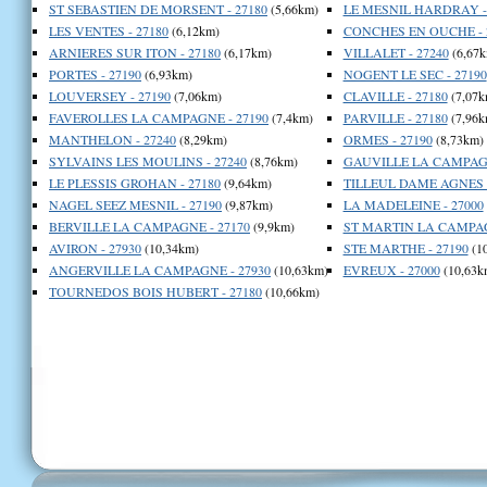
ST SEBASTIEN DE MORSENT - 27180
(5,66km)
LE MESNIL HARDRAY - 
LES VENTES - 27180
(6,12km)
CONCHES EN OUCHE - 
ARNIERES SUR ITON - 27180
(6,17km)
VILLALET - 27240
(6,67k
PORTES - 27190
(6,93km)
NOGENT LE SEC - 27190
LOUVERSEY - 27190
(7,06km)
CLAVILLE - 27180
(7,07k
FAVEROLLES LA CAMPAGNE - 27190
(7,4km)
PARVILLE - 27180
(7,96k
MANTHELON - 27240
(8,29km)
ORMES - 27190
(8,73km)
SYLVAINS LES MOULINS - 27240
(8,76km)
GAUVILLE LA CAMPAGN
LE PLESSIS GROHAN - 27180
(9,64km)
TILLEUL DAME AGNES -
NAGEL SEEZ MESNIL - 27190
(9,87km)
LA MADELEINE - 27000
BERVILLE LA CAMPAGNE - 27170
(9,9km)
ST MARTIN LA CAMPAG
AVIRON - 27930
(10,34km)
STE MARTHE - 27190
(1
ANGERVILLE LA CAMPAGNE - 27930
(10,63km)
EVREUX - 27000
(10,63k
TOURNEDOS BOIS HUBERT - 27180
(10,66km)