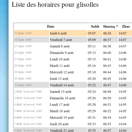
Liste des horaires pour glisolles
Date
Subh
Shuruq *
Zhur
Jeudi 6 août
05:07
06:36
14:07
23 Safar 1448
Vendredi 7 août
05:09
06:37
14:07
24 Safar 1448
Samedi 8 août
05:11
06:38
14:07
25 Safar 1448
Dimanche 9 août
05:13
06:40
14:06
26 Safar 1448
Lundi 10 août
05:15
06:41
14:06
27 Safar 1448
Mardi 11 août
05:16
06:43
14:06
28 Safar 1448
Mercredi 12 août
05:18
06:44
14:06
29 Safar 1448
Jeudi 13 août
05:20
06:45
14:06
30 Safar 1448
Vendredi 14 août
05:22
06:47
14:06
31 Safar 1448
Samedi 15 août
05:24
06:48
14:05
2 Rabi' al-awwal 1448
Dimanche 16 août
05:26
06:50
14:05
3 Rabi' al-awwal 1448
Lundi 17 août
05:28
06:51
14:05
4 Rabi' al-awwal 1448
Mardi 18 août
05:29
06:52
14:05
5 Rabi' al-awwal 1448
Mercredi 19 août
05:31
06:54
14:05
6 Rabi' al-awwal 1448
Jeudi 20 août
05:33
06:55
14:04
7 Rabi' al-awwal 1448
Vendredi 21 août
05:35
06:57
14:04
8 Rabi' al-awwal 1448