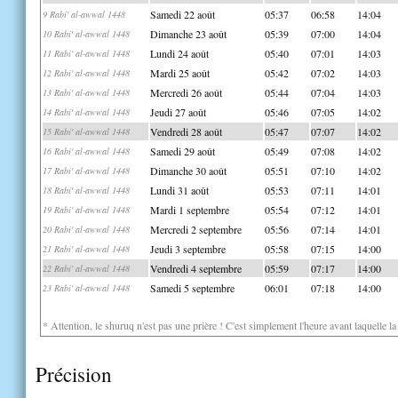
Samedi 22 août
05:37
06:58
14:04
9 Rabi' al-awwal 1448
Dimanche 23 août
05:39
07:00
14:04
10 Rabi' al-awwal 1448
Lundi 24 août
05:40
07:01
14:03
11 Rabi' al-awwal 1448
Mardi 25 août
05:42
07:02
14:03
12 Rabi' al-awwal 1448
Mercredi 26 août
05:44
07:04
14:03
13 Rabi' al-awwal 1448
Jeudi 27 août
05:46
07:05
14:02
14 Rabi' al-awwal 1448
Vendredi 28 août
05:47
07:07
14:02
15 Rabi' al-awwal 1448
Samedi 29 août
05:49
07:08
14:02
16 Rabi' al-awwal 1448
Dimanche 30 août
05:51
07:10
14:02
17 Rabi' al-awwal 1448
Lundi 31 août
05:53
07:11
14:01
18 Rabi' al-awwal 1448
Mardi 1 septembre
05:54
07:12
14:01
19 Rabi' al-awwal 1448
Mercredi 2 septembre
05:56
07:14
14:01
20 Rabi' al-awwal 1448
Jeudi 3 septembre
05:58
07:15
14:00
21 Rabi' al-awwal 1448
Vendredi 4 septembre
05:59
07:17
14:00
22 Rabi' al-awwal 1448
Samedi 5 septembre
06:01
07:18
14:00
23 Rabi' al-awwal 1448
* Attention, le shuruq n'est pas une prière ! C'est simplement l'heure avant laquelle l
Précision