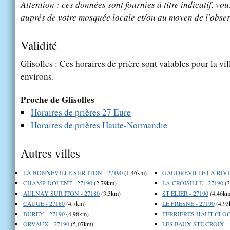
Attention : ces données sont fournies à titre indicatif, vou
auprès de votre mosquée locale et/ou au moyen de l'obser
Validité
Glisolles : Ces horaires de prière sont valables pour la vi
environs.
Proche de Glisolles
Horaires de prières 27 Eure
Horaires de prières Haute-Normandie
Autres villes
LA BONNEVILLE SUR ITON - 27190
(1,46km)
GAUDREVILLE LA RIVIE
CHAMP DOLENT - 27190
(2,79km)
LA CROISILLE - 27190
(3
AULNAY SUR ITON - 27180
(3,3km)
ST ELIER - 27190
(4,46km
CAUGE - 27180
(4,7km)
LE FRESNE - 27190
(4,93
BUREY - 27190
(4,98km)
FERRIERES HAUT CLOCH
ORVAUX - 27190
(5,07km)
LES BAUX STE CROIX - 