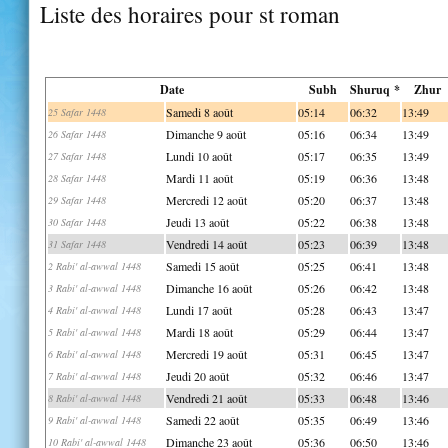
Liste des horaires pour st roman
Date
Subh
Shuruq *
Zhur
Samedi 8 août
05:14
06:32
13:49
25 Safar 1448
Dimanche 9 août
05:16
06:34
13:49
26 Safar 1448
Lundi 10 août
05:17
06:35
13:49
27 Safar 1448
Mardi 11 août
05:19
06:36
13:48
28 Safar 1448
Mercredi 12 août
05:20
06:37
13:48
29 Safar 1448
Jeudi 13 août
05:22
06:38
13:48
30 Safar 1448
Vendredi 14 août
05:23
06:39
13:48
31 Safar 1448
Samedi 15 août
05:25
06:41
13:48
2 Rabi' al-awwal 1448
Dimanche 16 août
05:26
06:42
13:48
3 Rabi' al-awwal 1448
Lundi 17 août
05:28
06:43
13:47
4 Rabi' al-awwal 1448
Mardi 18 août
05:29
06:44
13:47
5 Rabi' al-awwal 1448
Mercredi 19 août
05:31
06:45
13:47
6 Rabi' al-awwal 1448
Jeudi 20 août
05:32
06:46
13:47
7 Rabi' al-awwal 1448
Vendredi 21 août
05:33
06:48
13:46
8 Rabi' al-awwal 1448
Samedi 22 août
05:35
06:49
13:46
9 Rabi' al-awwal 1448
Dimanche 23 août
05:36
06:50
13:46
10 Rabi' al-awwal 1448