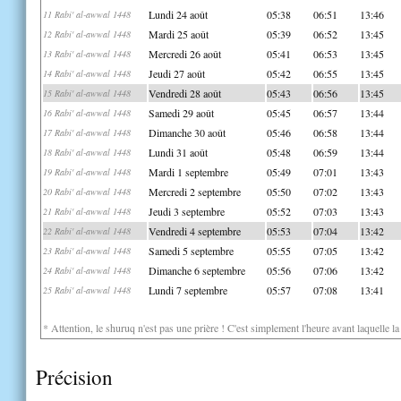
Lundi 24 août
05:38
06:51
13:46
11 Rabi' al-awwal 1448
Mardi 25 août
05:39
06:52
13:45
12 Rabi' al-awwal 1448
Mercredi 26 août
05:41
06:53
13:45
13 Rabi' al-awwal 1448
Jeudi 27 août
05:42
06:55
13:45
14 Rabi' al-awwal 1448
Vendredi 28 août
05:43
06:56
13:45
15 Rabi' al-awwal 1448
Samedi 29 août
05:45
06:57
13:44
16 Rabi' al-awwal 1448
Dimanche 30 août
05:46
06:58
13:44
17 Rabi' al-awwal 1448
Lundi 31 août
05:48
06:59
13:44
18 Rabi' al-awwal 1448
Mardi 1 septembre
05:49
07:01
13:43
19 Rabi' al-awwal 1448
Mercredi 2 septembre
05:50
07:02
13:43
20 Rabi' al-awwal 1448
Jeudi 3 septembre
05:52
07:03
13:43
21 Rabi' al-awwal 1448
Vendredi 4 septembre
05:53
07:04
13:42
22 Rabi' al-awwal 1448
Samedi 5 septembre
05:55
07:05
13:42
23 Rabi' al-awwal 1448
Dimanche 6 septembre
05:56
07:06
13:42
24 Rabi' al-awwal 1448
Lundi 7 septembre
05:57
07:08
13:41
25 Rabi' al-awwal 1448
* Attention, le shuruq n'est pas une prière ! C'est simplement l'heure avant laquelle l
Précision