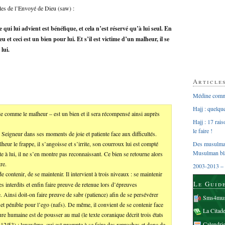
es de l’Envoyé de Dieu (saw) :
qui lui advient est bénéfique, et cela n’est réservé qu’à lui seul. En
eu et ceci est un bien pour lui. Et s’il est victime d’un malheur, il se
lui.
Article
Médine comme
Hajj : quelq
ie comme le malheur – est un bien et il sera récompensé ainsi auprès
Hajj : 17 rai
le faire !
n Seigneur dans ses moments de joie et patiente face aux difficultés.
lheur le frappe, il s’angoisse et s’irrite, son courroux lui est compté
Des musulman
Musulman bl
 à lui, il ne s’en montre pas reconnaissant. Ce bien se retourne alors
re.
2003-2013 – 
de contenir, de se maintenir. Il intervient à trois niveaux : se maintenir
Le Guid
s interdits et enfin faire preuve de retenue lors d’épreuves
. Ainsi doit-on faire preuve de sabr (patience) afin de se persévérer
Sms4mus
e et pénible pour l’ego (nafs). De même, il convient de se contenir face
La Citad
ture humaine est de pousser au mal (le texte coranique décrit trois états
Calendri
12/53) ; lawwâma, qui est prompte à se faire des reproches et donc de