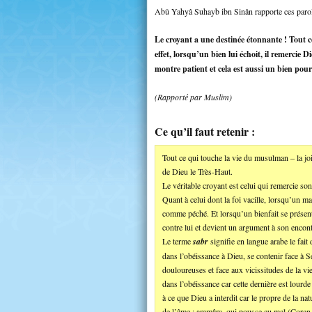
Abû Yahyâ Suhayb ibn Sinân rapporte ces parol
Le croyant a une destinée étonnante ! Tout ce 
effet, lorsqu’un bien lui échoit, il remercie Di
montre patient et cela est aussi un bien pour 
(Rapporté par Muslim)
Ce qu’il faut retenir :
Tout ce qui touche la vie du musulman – la jo
de Dieu le Très-Haut.
Le véritable croyant est celui qui remercie so
Quant à celui dont la foi vacille, lorsqu’un ma
comme péché. Et lorsqu’un bienfait se présente
contre lui et devient un argument à son encont
Le terme
sabr
signifie en langue arabe le fait 
dans l’obéissance à Dieu, se contenir face à Se
douloureuses et face aux vicissitudes de la vie
dans l’obéissance car cette dernière est lourd
à ce que Dieu a interdit car le propre de la na
de l’âme : ammâra, qui pousse au mal (Coran 