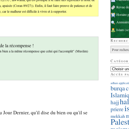
 apaisée (Coran 89/27)). Enfin, il faut faire preuve de patience et de
Revue d
 car le malheur est difficile à vivre et à supporter.
Horaire p
Annuaire
Islam
(se
Recherc
 de la récompense !
 un bien a la même récompense que celui qui l'accomplit" (Muslim)
Catégor
Accès p
adhan
applicat
burqa
c
Islami
hal
hajj
i
priere
u Jour Dernier, qu'il dise du bien ou qu'il se
m
mekkah
Pales
racism