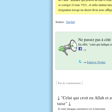
se corriger (Coran 75/2) ; et enfin mutma’inna,
résignation lorsqu’un décret divin nous afflige,
Source :
Tawhid
Ne passez pas à côté
En effet, "celui qui indique
→
→
Partager Twitter
{
}
Pas de commentaire
↓ "Celui qui croit en Allah et a
taise" ↓
Et toute remarque constructive est la bienvenue