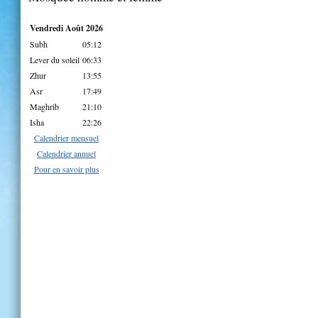
Vendredi Août 2026
Subh
05:12
Lever du soleil
06:33
Zhur
13:55
Asr
17:49
Maghrib
21:10
Isha
22:26
Calendrier mensuel
Calendrier annuel
Pour en savoir plus