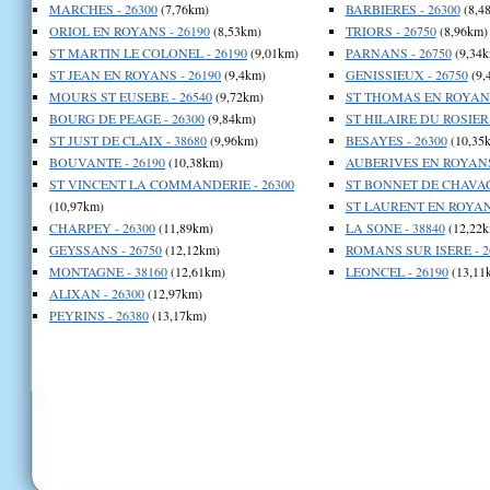
MARCHES - 26300
(7,76km)
BARBIERES - 26300
(8,4
ORIOL EN ROYANS - 26190
(8,53km)
TRIORS - 26750
(8,96km)
ST MARTIN LE COLONEL - 26190
(9,01km)
PARNANS - 26750
(9,34k
ST JEAN EN ROYANS - 26190
(9,4km)
GENISSIEUX - 26750
(9,
MOURS ST EUSEBE - 26540
(9,72km)
ST THOMAS EN ROYANS
BOURG DE PEAGE - 26300
(9,84km)
ST HILAIRE DU ROSIER 
ST JUST DE CLAIX - 38680
(9,96km)
BESAYES - 26300
(10,35
BOUVANTE - 26190
(10,38km)
AUBERIVES EN ROYANS 
ST VINCENT LA COMMANDERIE - 26300
ST BONNET DE CHAVAG
(10,97km)
ST LAURENT EN ROYANS
CHARPEY - 26300
(11,89km)
LA SONE - 38840
(12,22k
GEYSSANS - 26750
(12,12km)
ROMANS SUR ISERE - 2
MONTAGNE - 38160
(12,61km)
LEONCEL - 26190
(13,11
ALIXAN - 26300
(12,97km)
PEYRINS - 26380
(13,17km)