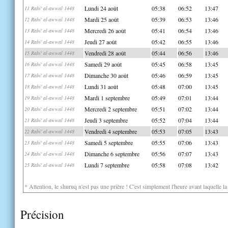
Lundi 24 août
05:38
06:52
13:47
11 Rabi' al-awwal 1448
Mardi 25 août
05:39
06:53
13:46
12 Rabi' al-awwal 1448
Mercredi 26 août
05:41
06:54
13:46
13 Rabi' al-awwal 1448
Jeudi 27 août
05:42
06:55
13:46
14 Rabi' al-awwal 1448
Vendredi 28 août
05:44
06:56
13:46
15 Rabi' al-awwal 1448
Samedi 29 août
05:45
06:58
13:45
16 Rabi' al-awwal 1448
Dimanche 30 août
05:46
06:59
13:45
17 Rabi' al-awwal 1448
Lundi 31 août
05:48
07:00
13:45
18 Rabi' al-awwal 1448
Mardi 1 septembre
05:49
07:01
13:44
19 Rabi' al-awwal 1448
Mercredi 2 septembre
05:51
07:02
13:44
20 Rabi' al-awwal 1448
Jeudi 3 septembre
05:52
07:04
13:44
21 Rabi' al-awwal 1448
Vendredi 4 septembre
05:53
07:05
13:43
22 Rabi' al-awwal 1448
Samedi 5 septembre
05:55
07:06
13:43
23 Rabi' al-awwal 1448
Dimanche 6 septembre
05:56
07:07
13:43
24 Rabi' al-awwal 1448
Lundi 7 septembre
05:58
07:08
13:42
25 Rabi' al-awwal 1448
* Attention, le shuruq n'est pas une prière ! C'est simplement l'heure avant laquelle l
Précision