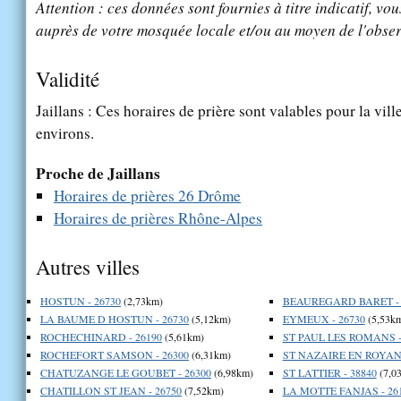
Attention : ces données sont fournies à titre indicatif, vou
auprès de votre mosquée locale et/ou au moyen de l'obser
Validité
Jaillans : Ces horaires de prière sont valables pour la vill
environs.
Proche de Jaillans
Horaires de prières 26 Drôme
Horaires de prières Rhône-Alpes
Autres villes
HOSTUN - 26730
(2,73km)
BEAUREGARD BARET - 
LA BAUME D HOSTUN - 26730
(5,12km)
EYMEUX - 26730
(5,53k
ROCHECHINARD - 26190
(5,61km)
ST PAUL LES ROMANS -
ROCHEFORT SAMSON - 26300
(6,31km)
ST NAZAIRE EN ROYANS
CHATUZANGE LE GOUBET - 26300
(6,98km)
ST LATTIER - 38840
(7,0
CHATILLON ST JEAN - 26750
(7,52km)
LA MOTTE FANJAS - 26