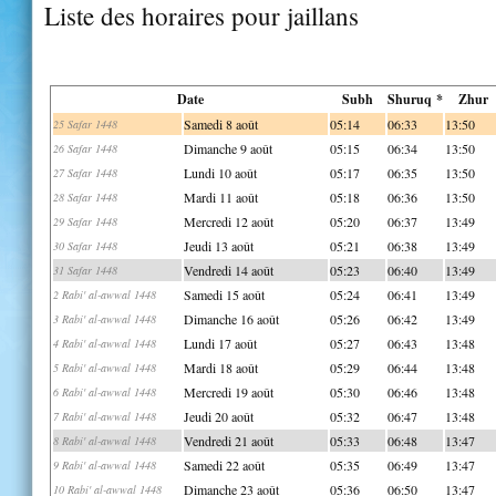
Liste des horaires pour jaillans
Date
Subh
Shuruq *
Zhur
Samedi 8 août
05:14
06:33
13:50
25 Safar 1448
Dimanche 9 août
05:15
06:34
13:50
26 Safar 1448
Lundi 10 août
05:17
06:35
13:50
27 Safar 1448
Mardi 11 août
05:18
06:36
13:50
28 Safar 1448
Mercredi 12 août
05:20
06:37
13:49
29 Safar 1448
Jeudi 13 août
05:21
06:38
13:49
30 Safar 1448
Vendredi 14 août
05:23
06:40
13:49
31 Safar 1448
Samedi 15 août
05:24
06:41
13:49
2 Rabi' al-awwal 1448
Dimanche 16 août
05:26
06:42
13:49
3 Rabi' al-awwal 1448
Lundi 17 août
05:27
06:43
13:48
4 Rabi' al-awwal 1448
Mardi 18 août
05:29
06:44
13:48
5 Rabi' al-awwal 1448
Mercredi 19 août
05:30
06:46
13:48
6 Rabi' al-awwal 1448
Jeudi 20 août
05:32
06:47
13:48
7 Rabi' al-awwal 1448
Vendredi 21 août
05:33
06:48
13:47
8 Rabi' al-awwal 1448
Samedi 22 août
05:35
06:49
13:47
9 Rabi' al-awwal 1448
Dimanche 23 août
05:36
06:50
13:47
10 Rabi' al-awwal 1448