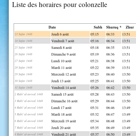
Liste des horaires pour colonzelle
Date
Subh
Shuruq *
Zhur
Jeudi 6 août
05:15
06:33
13:51
23 Safar 1448
Vendredi 7 août
05:16
06:34
13:51
24 Safar 1448
Samedi 8 août
05:18
06:35
13:51
25 Safar 1448
Dimanche 9 août
05:19
06:36
13:51
26 Safar 1448
Lundi 10 août
05:21
06:38
13:51
27 Safar 1448
Mardi 11 août
05:22
06:39
13:51
28 Safar 1448
Mercredi 12 août
05:23
06:40
13:50
29 Safar 1448
Jeudi 13 août
05:25
06:41
13:50
30 Safar 1448
Vendredi 14 août
05:26
06:42
13:50
31 Safar 1448
Samedi 15 août
05:28
06:43
13:50
2 Rabi' al-awwal 1448
Dimanche 16 août
05:29
06:44
13:50
3 Rabi' al-awwal 1448
Lundi 17 août
05:31
06:46
13:49
4 Rabi' al-awwal 1448
Mardi 18 août
05:32
06:47
13:49
5 Rabi' al-awwal 1448
Mercredi 19 août
05:34
06:48
13:49
6 Rabi' al-awwal 1448
Jeudi 20 août
05:35
06:49
13:49
7 Rabi' al-awwal 1448
Vendredi 21 août
05:37
06:50
13:49
8 Rabi' al-awwal 1448