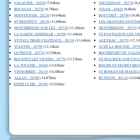
VALAURIE - 26230
(7,64km)
TAULIGNAN - 26770
(8,
ROUSSAS - 26230
(8,79km)
VISAN - 84820
(8,8km)
MONTJOYER - 26230
(10,04km)
BOUCHET - 26790
(10,6k
ST RESTITUT - 26130
(11,06km)
LES GRANGES GONTARD
MONTBRISON SUR LEZ - 26770
(11,26km)
MONTBRISON - 26770
(
LA GARDE ADHEMAR - 26700
(11,44km)
ST PANTALEON LES VIG
ST PAUL TROIS CHATEAUX - 26130
(11,64km)
ALEYRAC - 26770
(12,11
TULETTE - 26790
(12,14km)
SUZE LA ROUSSE - 2679
LE PEGUE - 26770
(12,58km)
ROCHEFORT EN VALDAI
ROUSSET LES VIGNES - 26770
(13,13km)
ST MAURICE SUR EYGUE
LA TOUCHE - 26160
(13,63km)
ROCHE ST SECRET BECO
VINSOBRES - 26110
(14,48km)
ST ROMAN DE MALEGAR
ALLAN - 26780
(14,87km)
BUISSON - 84110
(14,94
ESPELUCHE - 26780
(15,01km)