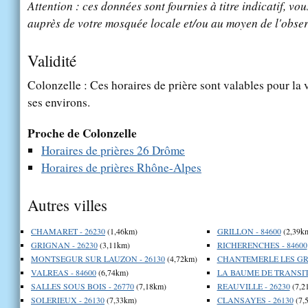
Attention : ces données sont fournies à titre indicatif, vou
auprès de votre mosquée locale et/ou au moyen de l'obser
Validité
Colonzelle : Ces horaires de prière sont valables pour la 
ses environs.
Proche de Colonzelle
Horaires de prières 26 Drôme
Horaires de prières Rhône-Alpes
Autres villes
CHAMARET - 26230
(1,46km)
GRILLON - 84600
(2,39k
GRIGNAN - 26230
(3,11km)
RICHERENCHES - 84600
MONTSEGUR SUR LAUZON - 26130
(4,72km)
CHANTEMERLE LES GRI
VALREAS - 84600
(6,74km)
LA BAUME DE TRANSIT 
SALLES SOUS BOIS - 26770
(7,18km)
REAUVILLE - 26230
(7,2
SOLERIEUX - 26130
(7,33km)
CLANSAYES - 26130
(7,