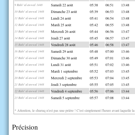
Samedi 22 août
05:38
06:51
13:48
9 Rabi' al-awwal 1448
Dimanche 23 août
05:39
06:53
13:48
10 Rabi' al-awwal 1448
Lundi 24 août
05:41
06:54
13:48
11 Rabi' al-awwal 1448
Mardi 25 août
05:42
06:55
13:48
12 Rabi' al-awwal 1448
Mercredi 26 août
05:44
06:56
13:47
13 Rabi' al-awwal 1448
Jeudi 27 août
05:45
06:57
13:47
14 Rabi' al-awwal 1448
Vendredi 28 août
05:46
06:58
13:47
15 Rabi' al-awwal 1448
Samedi 29 août
05:48
07:00
13:46
16 Rabi' al-awwal 1448
Dimanche 30 août
05:49
07:01
13:46
17 Rabi' al-awwal 1448
Lundi 31 août
05:51
07:02
13:46
18 Rabi' al-awwal 1448
Mardi 1 septembre
05:52
07:03
13:45
19 Rabi' al-awwal 1448
Mercredi 2 septembre
05:53
07:04
13:45
20 Rabi' al-awwal 1448
Jeudi 3 septembre
05:55
07:05
13:45
21 Rabi' al-awwal 1448
Vendredi 4 septembre
05:56
07:06
13:44
22 Rabi' al-awwal 1448
Samedi 5 septembre
05:57
07:08
13:44
23 Rabi' al-awwal 1448
* Attention, le shuruq n'est pas une prière ! C'est simplement l'heure avant laquelle l
Précision