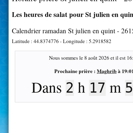
Les heures de salat pour St julien en quin
Calendrier ramadan St julien en quint - 26
Latitude :
44.8374776
- Longitude :
5.2918582
Nous sommes le
8 août 2026
et il est
16
Prochaine prière :
Maghrib
à
19:0
Dans
h
m
2
17