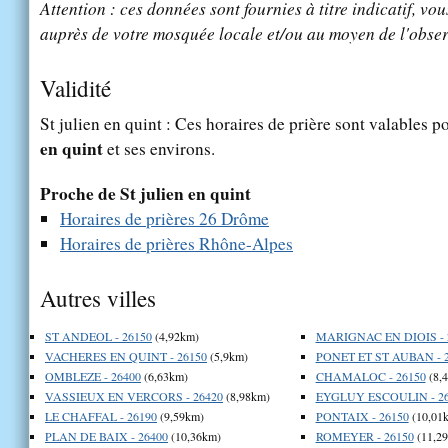
Attention : ces données sont fournies à titre indicatif, vou
auprès de votre mosquée locale et/ou au moyen de l'obser
Validité
St julien en quint : Ces horaires de prière sont valables po
en quint
et ses environs.
Proche de St julien en quint
Horaires de prières 26 Drôme
Horaires de prières Rhône-Alpes
Autres villes
ST ANDEOL - 26150
(4,92km)
MARIGNAC EN DIOIS - 
VACHERES EN QUINT - 26150
(5,9km)
PONET ET ST AUBAN - 
OMBLEZE - 26400
(6,63km)
CHAMALOC - 26150
(8,
VASSIEUX EN VERCORS - 26420
(8,98km)
EYGLUY ESCOULIN - 26
LE CHAFFAL - 26190
(9,59km)
PONTAIX - 26150
(10,01
PLAN DE BAIX - 26400
(10,36km)
ROMEYER - 26150
(11,2