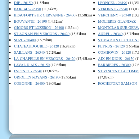
DIE - 26150
(11,32km)
LEONCEL - 26190
(11,35
BARSAC - 26150
(11,84km)
VERONNE - 26340
(13,03
BEAUFORT SUR GERVANNE - 26400
(13,58km)
VERCHENY - 26340
(13,
BOUVANTE - 26190
(14,32km)
MOLIERES GLANDAZ - 
GIGORS ET LOZERON - 26400
(15,3km)
MONTCLAR SUR GERVA
ST AGNAN EN VERCORS - 26420
(15,53km)
AUREL - 26340
(15,72km)
SUZE - 26400
(16,59km)
ST MARTIN LE COLONEL
CHATEAUDOUBLE - 26120
(16,93km)
PEYRUS - 26120
(16,94k
SAILLANS - 26340
(17,29km)
COMBOVIN - 26120
(17,
LA CHAPELLE EN VERCORS - 26420
(17,45km)
AIX EN DIOIS - 26150
(1
LAVAL D AIX - 26150
(17,65km)
BARBIERES - 26300
(17,
ESPENEL - 26340
(17,82km)
ST VINCENT LA COMMA
ORIOL EN ROYANS - 26190
(17,95km)
(17,83km)
COBONNE - 26400
(19,09km)
ROCHEFORT SAMSON - 