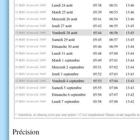
Lundi 24 août
05:38
06:51
13:46
11 Rabi' al-awwal 1448
Mardi 25 août
05:39
06:53
13:46
12 Rabi' al-awwal 1448
Mercredi 26 août
05:41
06:54
13:46
13 Rabi' al-awwal 1448
Jeudi 27 août
05:42
06:55
13:45
14 Rabi' al-awwal 1448
Vendredi 28 août
05:44
06:56
13:45
15 Rabi' al-awwal 1448
Samedi 29 août
05:45
06:57
13:45
16 Rabi' al-awwal 1448
Dimanche 30 août
05:46
06:59
13:44
17 Rabi' al-awwal 1448
Lundi 31 août
05:48
07:00
13:44
18 Rabi' al-awwal 1448
Mardi 1 septembre
05:49
07:01
13:44
19 Rabi' al-awwal 1448
Mercredi 2 septembre
05:51
07:02
13:44
20 Rabi' al-awwal 1448
Jeudi 3 septembre
05:52
07:03
13:43
21 Rabi' al-awwal 1448
Vendredi 4 septembre
05:53
07:04
13:43
22 Rabi' al-awwal 1448
Samedi 5 septembre
05:55
07:06
13:43
23 Rabi' al-awwal 1448
Dimanche 6 septembre
05:56
07:07
13:42
24 Rabi' al-awwal 1448
Lundi 7 septembre
05:58
07:08
13:42
25 Rabi' al-awwal 1448
* Attention, le shuruq n'est pas une prière ! C'est simplement l'heure avant laquelle l
Précision