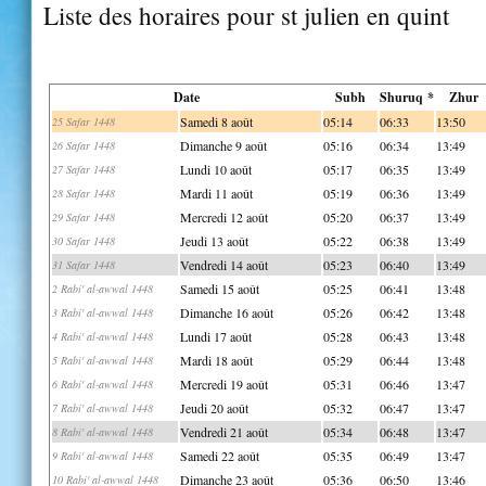
Liste des horaires pour st julien en quint
Date
Subh
Shuruq *
Zhur
Samedi 8 août
05:14
06:33
13:50
25 Safar 1448
Dimanche 9 août
05:16
06:34
13:49
26 Safar 1448
Lundi 10 août
05:17
06:35
13:49
27 Safar 1448
Mardi 11 août
05:19
06:36
13:49
28 Safar 1448
Mercredi 12 août
05:20
06:37
13:49
29 Safar 1448
Jeudi 13 août
05:22
06:38
13:49
30 Safar 1448
Vendredi 14 août
05:23
06:40
13:49
31 Safar 1448
Samedi 15 août
05:25
06:41
13:48
2 Rabi' al-awwal 1448
Dimanche 16 août
05:26
06:42
13:48
3 Rabi' al-awwal 1448
Lundi 17 août
05:28
06:43
13:48
4 Rabi' al-awwal 1448
Mardi 18 août
05:29
06:44
13:48
5 Rabi' al-awwal 1448
Mercredi 19 août
05:31
06:46
13:47
6 Rabi' al-awwal 1448
Jeudi 20 août
05:32
06:47
13:47
7 Rabi' al-awwal 1448
Vendredi 21 août
05:34
06:48
13:47
8 Rabi' al-awwal 1448
Samedi 22 août
05:35
06:49
13:47
9 Rabi' al-awwal 1448
Dimanche 23 août
05:36
06:50
13:46
10 Rabi' al-awwal 1448