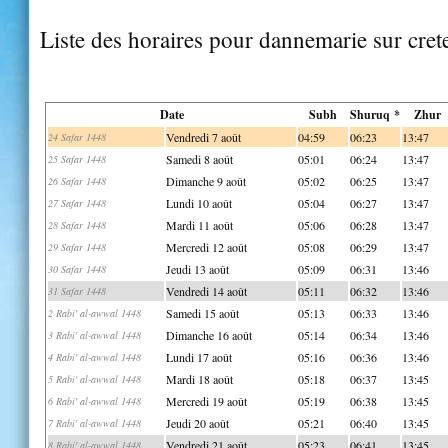
Liste des horaires pour dannemarie sur cret
Date
Subh
Shuruq *
Zhur
Vendredi 7 août
04:59
06:23
13:47
24 Safar 1448
Samedi 8 août
05:01
06:24
13:47
25 Safar 1448
Dimanche 9 août
05:02
06:25
13:47
26 Safar 1448
Lundi 10 août
05:04
06:27
13:47
27 Safar 1448
Mardi 11 août
05:06
06:28
13:47
28 Safar 1448
Mercredi 12 août
05:08
06:29
13:47
29 Safar 1448
Jeudi 13 août
05:09
06:31
13:46
30 Safar 1448
Vendredi 14 août
05:11
06:32
13:46
31 Safar 1448
Samedi 15 août
05:13
06:33
13:46
2 Rabi' al-awwal 1448
Dimanche 16 août
05:14
06:34
13:46
3 Rabi' al-awwal 1448
Lundi 17 août
05:16
06:36
13:46
4 Rabi' al-awwal 1448
Mardi 18 août
05:18
06:37
13:45
5 Rabi' al-awwal 1448
Mercredi 19 août
05:19
06:38
13:45
6 Rabi' al-awwal 1448
Jeudi 20 août
05:21
06:40
13:45
7 Rabi' al-awwal 1448
Vendredi 21 août
05:23
06:41
13:45
8 Rabi' al-awwal 1448