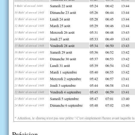
Samedi 22 août
05:24
06:42
13:44
9 Rabi' al-awwal 1448
Dimanche 23 août
05:26
06:44
13:44
10 Rabi' al-awwal 1448
Lundi 24 août
05:28
06:45
13:44
11 Rabi' al-awwal 1448
Mardi 25 août
05:29
06:46
13:44
12 Rabi' al-awwal 1448
Mercredi 26 août
05:31
06:48
13:43
13 Rabi' al-awwal 1448
Jeudi 27 août
05:33
06:49
13:43
14 Rabi' al-awwal 1448
Vendredi 28 août
05:34
06:50
13:43
15 Rabi' al-awwal 1448
Samedi 29 août
05:36
06:52
13:42
16 Rabi' al-awwal 1448
Dimanche 30 août
05:37
06:53
13:42
17 Rabi' al-awwal 1448
Lundi 31 août
05:39
06:54
13:42
18 Rabi' al-awwal 1448
Mardi 1 septembre
05:40
06:55
13:42
19 Rabi' al-awwal 1448
Mercredi 2 septembre
05:42
06:57
13:41
20 Rabi' al-awwal 1448
Jeudi 3 septembre
05:44
06:58
13:41
21 Rabi' al-awwal 1448
Vendredi 4 septembre
05:45
06:59
13:41
22 Rabi' al-awwal 1448
Samedi 5 septembre
05:47
07:01
13:40
23 Rabi' al-awwal 1448
Dimanche 6 septembre
05:48
07:02
13:40
24 Rabi' al-awwal 1448
* Attention, le shuruq n'est pas une prière ! C'est simplement l'heure avant laquelle l
Précision