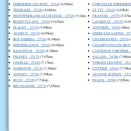
FERRIERES LES BOIS - 25410
(4,65km)
CORCELLES FERRIERES 
THORAISE - 25320
(4,84km)
ST VIT - 25410
(5,02km)
MONTFERRAND LE CHATEAU - 25320
(5,1km)
FRANOIS - 25770
(5,47k
ROSET FLUANS - 25410
(5,61km)
LAVERNAY - 25170
(5,6
PLACEY - 25170
(5,99km)
ANTORPE - 25410
(6km)
AUDEUX - 25170
(6,05km)
SERRE LES SAPINS - 25
BOUSSIERES - 25320
(6,16km)
CHAMPAGNEY - 25170
(
BERTHELANGE - 25410
(6,42km)
CHAMPVANS LES MOULI
RANCENAY - 25320
(6,78km)
LANTENNE VERTIERE - 
FRANEY - 25170
(7,07km)
SALANS - 39700
(7,09km
OSSELLE - 25320
(7,17km)
VORGES LES PINS - 253
NOIRONTE - 25170
(7,36km)
COTTIER - 25410
(7,39km
AVENEY - 25720
(7,59km)
AVANNE AVENEY - 257
BUSY - 25320
(7,71km)
EVANS - 39700
(7,82km)
RECOLOGNE - 25170
(7,85km)