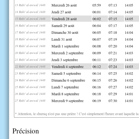
Mercredi 26 août
05:59
07:13
14:05
13 Rabi' al-awwal 1448
Jeudi 27 août
06:01
07:14
14:05
14 Rabi' al-awwal 1448
Vendredi 28 août
06:02
07:15
14:05
15 Rabi' al-awwal 1448
Samedi 29 août
06:04
07:17
14:05
16 Rabi' al-awwal 1448
Dimanche 30 août
06:05
07:18
14:04
17 Rabi' al-awwal 1448
Lundi 31 août
06:07
07:19
14:04
18 Rabi' al-awwal 1448
Mardi 1 septembre
06:08
07:20
14:04
19 Rabi' al-awwal 1448
Mercredi 2 septembre
06:09
07:21
14:03
20 Rabi' al-awwal 1448
Jeudi 3 septembre
06:11
07:23
14:03
21 Rabi' al-awwal 1448
Vendredi 4 septembre
06:12
07:24
14:03
22 Rabi' al-awwal 1448
Samedi 5 septembre
06:14
07:25
14:02
23 Rabi' al-awwal 1448
Dimanche 6 septembre
06:15
07:26
14:02
24 Rabi' al-awwal 1448
Lundi 7 septembre
06:16
07:27
14:02
25 Rabi' al-awwal 1448
Mardi 8 septembre
06:18
07:29
14:01
26 Rabi' al-awwal 1448
Mercredi 9 septembre
06:19
07:30
14:01
27 Rabi' al-awwal 1448
* Attention, le shuruq n'est pas une prière ! C'est simplement l'heure avant laquelle l
Précision