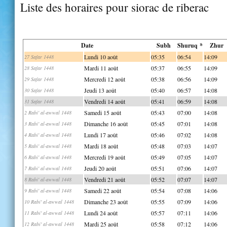
Liste des horaires pour siorac de riberac
Date
Subh
Shuruq *
Zhur
Lundi 10 août
05:35
06:54
14:09
27 Safar 1448
Mardi 11 août
05:37
06:55
14:09
28 Safar 1448
Mercredi 12 août
05:38
06:56
14:09
29 Safar 1448
Jeudi 13 août
05:40
06:57
14:08
30 Safar 1448
Vendredi 14 août
05:41
06:59
14:08
31 Safar 1448
Samedi 15 août
05:43
07:00
14:08
2 Rabi' al-awwal 1448
Dimanche 16 août
05:45
07:01
14:08
3 Rabi' al-awwal 1448
Lundi 17 août
05:46
07:02
14:08
4 Rabi' al-awwal 1448
Mardi 18 août
05:48
07:03
14:07
5 Rabi' al-awwal 1448
Mercredi 19 août
05:49
07:05
14:07
6 Rabi' al-awwal 1448
Jeudi 20 août
05:51
07:06
14:07
7 Rabi' al-awwal 1448
Vendredi 21 août
05:52
07:07
14:07
8 Rabi' al-awwal 1448
Samedi 22 août
05:54
07:08
14:06
9 Rabi' al-awwal 1448
Dimanche 23 août
05:55
07:09
14:06
10 Rabi' al-awwal 1448
Lundi 24 août
05:57
07:11
14:06
11 Rabi' al-awwal 1448
Mardi 25 août
05:58
07:12
14:06
12 Rabi' al-awwal 1448