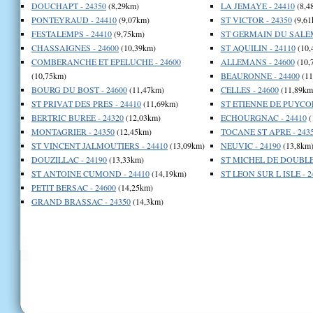
DOUCHAPT - 24350
(8,29km)
LA JEMAYE - 24410
(8,4
PONTEYRAUD - 24410
(9,07km)
ST VICTOR - 24350
(9,61
FESTALEMPS - 24410
(9,75km)
ST GERMAIN DU SALEM
CHASSAIGNES - 24600
(10,39km)
ST AQUILIN - 24110
(10,
COMBERANCHE ET EPELUCHE - 24600
ALLEMANS - 24600
(10,
(10,75km)
BEAURONNE - 24400
(11
BOURG DU BOST - 24600
(11,47km)
CELLES - 24600
(11,89km
ST PRIVAT DES PRES - 24410
(11,69km)
ST ETIENNE DE PUYCOR
BERTRIC BUREE - 24320
(12,03km)
ECHOURGNAC - 24410
(
MONTAGRIER - 24350
(12,45km)
TOCANE ST APRE - 243
ST VINCENT JALMOUTIERS - 24410
(13,09km)
NEUVIC - 24190
(13,8km
DOUZILLAC - 24190
(13,33km)
ST MICHEL DE DOUBLE 
ST ANTOINE CUMOND - 24410
(14,19km)
ST LEON SUR L ISLE - 2
PETIT BERSAC - 24600
(14,25km)
GRAND BRASSAC - 24350
(14,3km)