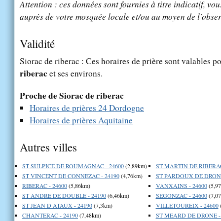
Attention : ces données sont fournies à titre indicatif, vou
auprès de votre mosquée locale et/ou au moyen de l'obser
Validité
Siorac de riberac : Ces horaires de prière sont valables po
riberac
et ses environs.
Proche de Siorac de riberac
Horaires de prières 24 Dordogne
Horaires de prières Aquitaine
Autres villes
ST SULPICE DE ROUMAGNAC - 24600
(2,89km)
ST MARTIN DE RIBERAC
ST VINCENT DE CONNEZAC - 24190
(4,76km)
ST PARDOUX DE DRONE
RIBERAC - 24600
(5,86km)
VANXAINS - 24600
(5,9
ST ANDRE DE DOUBLE - 24190
(6,46km)
SEGONZAC - 24600
(7,0
ST JEAN D ATAUX - 24190
(7,3km)
VILLETOUREIX - 24600
CHANTERAC - 24190
(7,48km)
ST MEARD DE DRONE - 