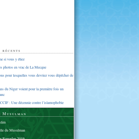
s récents
 si vous y étiez
ues photos en vrac de La Mecque
sons pour lesquelles vous devriez vous dépêcher de
s du Niger voient pour la première fois un
anc
CCIF : Une décennie contre l’islamophobie
e Musulman
lim
elle du Musulman
er Ramadan 2019