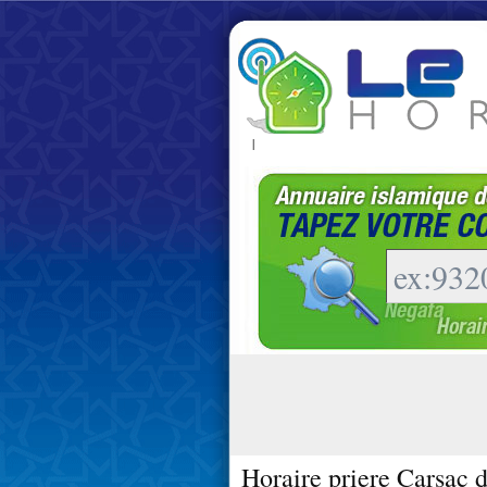
|
Horaire priere Carsac 