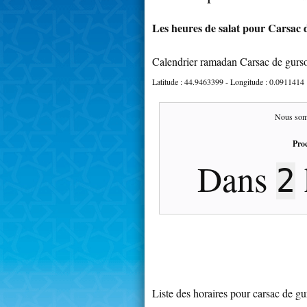
Les heures de salat pour Carsac d
Calendrier ramadan Carsac de gurs
Latitude :
44.9463399
- Longitude :
0.0911414
Nous som
Proc
Dans
2
Liste des horaires pour carsac de g