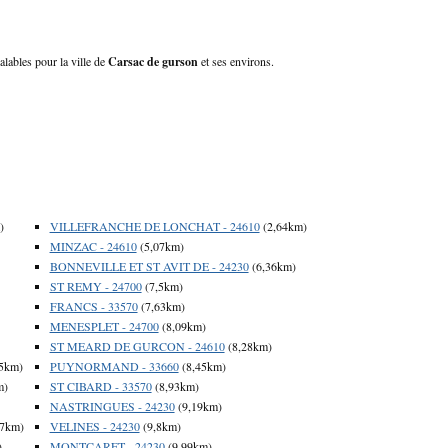
alables pour la ville de
Carsac de gurson
et ses environs.
)
VILLEFRANCHE DE LONCHAT - 24610
(2,64km)
MINZAC - 24610
(5,07km)
BONNEVILLE ET ST AVIT DE - 24230
(6,36km)
ST REMY - 24700
(7,5km)
FRANCS - 33570
(7,63km)
MENESPLET - 24700
(8,09km)
ST MEARD DE GURCON - 24610
(8,28km)
5km)
PUYNORMAND - 33660
(8,45km)
m)
ST CIBARD - 33570
(8,93km)
NASTRINGUES - 24230
(9,19km)
37km)
VELINES - 24230
(9,8km)
)
MONTCARET - 24230
(9,99km)