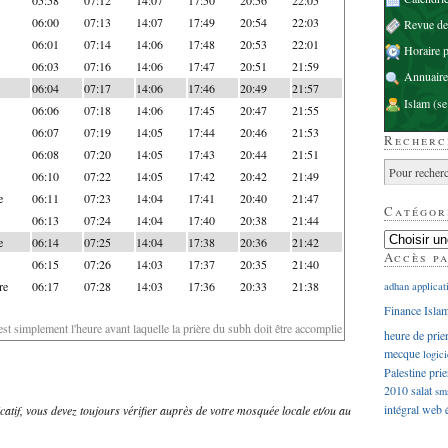
06:00
07:13
14:07
17:49
20:54
22:03
Revue d
06:01
07:14
14:06
17:48
20:53
22:01
Horaire p
06:03
07:16
14:06
17:47
20:51
21:59
Annuaire
06:04
07:17
14:06
17:46
20:49
21:57
Islam
(se
06:06
07:18
14:06
17:45
20:47
21:55
06:07
07:19
14:05
17:44
20:46
21:53
Recherc
06:08
07:20
14:05
17:43
20:44
21:51
06:10
07:22
14:05
17:42
20:42
21:49
e
06:11
07:23
14:04
17:41
20:40
21:47
Catégor
06:13
07:24
14:04
17:40
20:38
21:44
e
06:14
07:25
14:04
17:38
20:36
21:42
Accès p
06:15
07:26
14:03
17:37
20:35
21:40
re
06:17
07:28
14:03
17:36
20:33
21:38
adhan
applicat
Finance Isla
'est simplement l'heure avant laquelle la prière du subh doit être accomplie
heure de prie
mecque
logici
Palestine
prie
2010
salat
sm
intégral
web
dicatif, vous devez toujours vérifier auprès de votre mosquée locale et/ou au