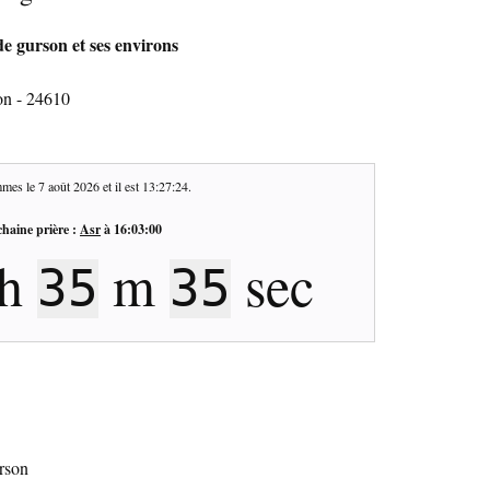
e gurson et ses environs
on - 24610
mes le
7 août 2026
et il est
13:27:25
.
haine prière :
Asr
à
16:03:00
h
m
sec
35
34
urson