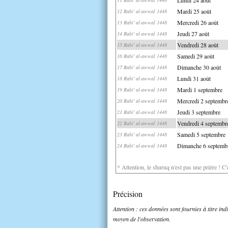
Mardi 25 août
12 Rabi' al-awwal 1448
Mercredi 26 août
13 Rabi' al-awwal 1448
Jeudi 27 août
14 Rabi' al-awwal 1448
Vendredi 28 août
15 Rabi' al-awwal 1448
Samedi 29 août
16 Rabi' al-awwal 1448
Dimanche 30 août
17 Rabi' al-awwal 1448
Lundi 31 août
18 Rabi' al-awwal 1448
Mardi 1 septembre
19 Rabi' al-awwal 1448
Mercredi 2 septembr
20 Rabi' al-awwal 1448
Jeudi 3 septembre
21 Rabi' al-awwal 1448
Vendredi 4 septembr
22 Rabi' al-awwal 1448
Samedi 5 septembre
23 Rabi' al-awwal 1448
Dimanche 6 septemb
24 Rabi' al-awwal 1448
* Attention, le shuruq n'est pas une prière ! C
Précision
Attention : ces données sont fournies à titre in
moyen de l'observation.