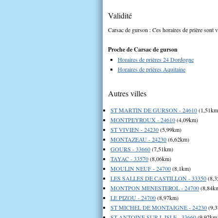
Validité
Carsac de gurson : Ces horaires de prière sont v
Proche de Carsac de gurson
Horaires de prières 24 Dordogne
Horaires de prières Aquitaine
Autres villes
ST MARTIN DE GURSON - 24610
(1,51km
MONTPEYROUX - 24610
(4,09km)
ST VIVIEN - 24230
(5,99km)
MONTAZEAU - 24230
(6,62km)
GOURS - 33660
(7,51km)
TAYAC - 33570
(8,06km)
MOULIN NEUF - 24700
(8,1km)
LES SALLES DE CASTILLON - 33350
(8,3
MONTPON MENESTEROL - 24700
(8,84k
LE PIZOU - 24700
(8,97km)
ST MICHEL DE MONTAIGNE - 24230
(9,
ST ANTOINE SUR L ISLE - 33660
(9,92km