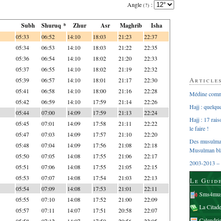
Angle
:
(?)
Subh
Shuruq *
Zhur
Asr
Maghrib
Isha
05:33
06:52
14:10
18:03
21:23
22:37
05:34
06:53
14:10
18:03
21:22
22:35
05:36
06:54
14:10
18:02
21:20
22:33
05:37
06:55
14:10
18:02
21:19
22:32
Article
05:39
06:57
14:10
18:01
21:17
22:30
05:41
06:58
14:10
18:00
21:16
22:28
Médine comme
05:42
06:59
14:10
17:59
21:14
22:26
Hajj : quelq
05:44
07:00
14:09
17:59
21:13
22:24
Hajj : 17 rai
05:45
07:01
14:09
17:58
21:11
22:22
le faire !
05:47
07:03
14:09
17:57
21:10
22:20
Des musulman
05:48
07:04
14:09
17:56
21:08
22:18
Musulman bl
05:50
07:05
14:08
17:55
21:06
22:17
2003-2013 – 
05:51
07:06
14:08
17:55
21:05
22:15
05:53
07:07
14:08
17:54
21:03
22:13
Le Guid
05:54
07:09
14:08
17:53
21:01
22:11
Sms4mus
05:55
07:10
14:08
17:52
21:00
22:09
La Citad
05:57
07:11
14:07
17:51
20:58
22:07
Calendri
05:58
07:12
14:07
17:50
20:56
22:05