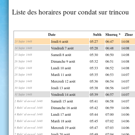
Liste des horaires pour condat sur trincou
Date
Subh
Shuruq *
Zhur
Jeudi 6 août
05:27
06:47
14:08
23 Safar 1448
Vendredi 7 août
05:28
06:48
14:08
24 Safar 1448
Samedi 8 août
05:30
06:50
14:08
25 Safar 1448
Dimanche 9 août
05:32
06:51
14:08
26 Safar 1448
Lundi 10 août
05:33
06:52
14:08
27 Safar 1448
Mardi 11 août
05:35
06:53
14:07
28 Safar 1448
Mercredi 12 août
05:36
06:54
14:07
29 Safar 1448
Jeudi 13 août
05:38
06:56
14:07
30 Safar 1448
Vendredi 14 août
05:39
06:57
14:07
31 Safar 1448
Samedi 15 août
05:41
06:58
14:07
2 Rabi' al-awwal 1448
Dimanche 16 août
05:42
06:59
14:06
3 Rabi' al-awwal 1448
Lundi 17 août
05:44
07:00
14:06
4 Rabi' al-awwal 1448
Mardi 18 août
05:45
07:02
14:06
5 Rabi' al-awwal 1448
Mercredi 19 août
05:47
07:03
14:06
6 Rabi' al-awwal 1448
Jeudi 20 août
05:49
07:04
14:06
7 Rabi' al-awwal 1448