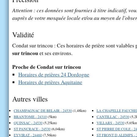
Attention : ces données sont fournies à titre indicatif, vou
auprès de votre mosquée locale et/ou au moyen de l'obser
Validité
Condat sur trincou : Ces horaires de prière sont valables 
sur trincou
et ses environs.
Proche de Condat sur trincou
Horaires de prières 24 Dordogne
Horaires de prières Aquitaine
Autres villes
CHAMPAGNAC DE BELAIR - 24530
(1,48km)
LA CHAPELLE FAUCHER 
BRANTOME - 24310
(5km)
CANTILLAC - 24530
(5,2
QUINSAC - 24530
(5,25km)
VILLARS - 24530
(5,65km
ST PANCRACE - 24530
(6,04km)
ST PIERRE DE COLE - 2
EYVIRAT - 24460
(7,56km)
ST FRONT D ALEMPS - 