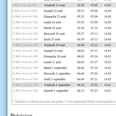
Vendredi 21 août
05:50
07:05
14:05
8 Rabi' al-awwal 1448
Samedi 22 août
05:52
07:06
14:05
9 Rabi' al-awwal 1448
Dimanche 23 août
05:53
07:08
14:05
10 Rabi' al-awwal 1448
Lundi 24 août
05:55
07:09
14:05
11 Rabi' al-awwal 1448
Mardi 25 août
05:56
07:10
14:04
12 Rabi' al-awwal 1448
Mercredi 26 août
05:57
07:11
14:04
13 Rabi' al-awwal 1448
Jeudi 27 août
05:59
07:13
14:04
14 Rabi' al-awwal 1448
Vendredi 28 août
06:00
07:14
14:03
15 Rabi' al-awwal 1448
Samedi 29 août
06:02
07:15
14:03
16 Rabi' al-awwal 1448
Dimanche 30 août
06:03
07:16
14:03
17 Rabi' al-awwal 1448
Lundi 31 août
06:05
07:17
14:02
18 Rabi' al-awwal 1448
Mardi 1 septembre
06:06
07:19
14:02
19 Rabi' al-awwal 1448
Mercredi 2 septembre
06:08
07:20
14:02
20 Rabi' al-awwal 1448
Jeudi 3 septembre
06:09
07:21
14:02
21 Rabi' al-awwal 1448
Vendredi 4 septembre
06:10
07:22
14:01
22 Rabi' al-awwal 1448
Samedi 5 septembre
06:12
07:23
14:01
23 Rabi' al-awwal 1448
* Attention, le shuruq n'est pas une prière ! C'est simplement l'heure avant laquelle l
Précision