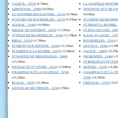
VALEUIL - 24310
(8,74km)
LA CHAPELLE MONTMO
LEMPZOURS - 24800
(9,02km)
SENCENAC PUY DE FOU
LA GONTERIE BOULOUNEIX - 24310
(9,19km)
(9,03km)
ST JULIEN DE BOURDEILLES - 24310
(9,47km)
ST CREPIN DE RICHEMO
AGONAC - 24460
(10,58km)
ST FRONT LA RIVIERE -
MILHAC DE NONTRON - 24470
(11,23km)
ST JEAN DE COLE - 248
ST FELIX DE BOURDEILLES - 24340
(11,39km)
SCEAU ST ANGEL - 243
BIRAS - 24310
(11,78km)
BOURDEILLES - 24310
(
ST FRONT SUR NIZONNE - 24300
(12,31km)
LIGUEUX - 24460
(11,99
ST PARDOUX LA RIVIERE - 24470
(12,96km)
VAUNAC - 24800
(12,55k
ST MARTIN DE FRESSENGEAS - 24800
NEGRONDES - 24460
(13
(13,03km)
ST ROMAIN ET ST CLEM
PAUSSAC ET ST VIVIEN - 24310
(13,68km)
MONSEC - 24340
(14,2km
CHAMPEAUX ET LA CHAPELLE - 24340
CHAMPEAUX ET LA CH
(14,22km)
24340
(14,29km)
BUSSAC - 24350
(14,38km)
CREYSSAC - 24350
(14,5
LEGUILLAC DE CERCLES - 24340
(15km)