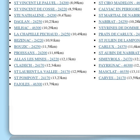
ST VINCENT LE PALUEL - 24200
(8,09km)
ST CIRQ MADELON - 46
ST VINCENT DE COSSE - 24220
(8,59km)
CALVIAC EN PERIGORD 
STE NATHALENE - 24200
(9,47km)
ST MARTIAL DE NABIRA
DAGLAN - 24250
(10,23km)
NABIRAT - 24250
(10,28
MILHAC - 46300
(10,29km)
VEYRINES DE DOMME -
LA CHAPELLE PECHAUD - 24250
(10,49km)
PRATS DE CARLUX - 24
BEZENAC - 24220
(10,91km)
ST JULIEN DE LAMPON 
BOUZIC - 24250
(11,58km)
CARLUX - 24370
(11,6km
PROISSANS - 24200
(11,69km)
ST AUBIN DE NABIRAT -
ALLAS LES MINES - 24220
(12,13km)
SIMEYROLS - 24370
(12,
CLADECH - 24170
(12,34km)
PAYRIGNAC - 46300
(12
ST LAURENT LA VALLEE - 24170
(12,99km)
MASCLAT - 46350
(13,11
ST POMPONT - 24170
(13,23km)
CARVES - 24170
(13,59k
FAJOLES - 46300
(13,79km)