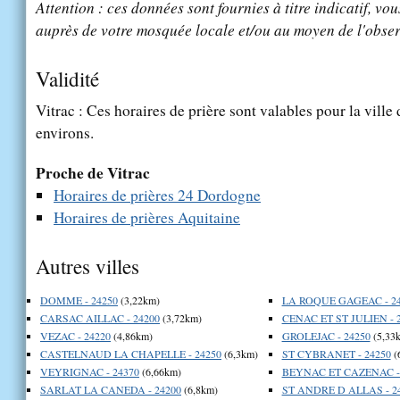
Attention : ces données sont fournies à titre indicatif, vou
auprès de votre mosquée locale et/ou au moyen de l'obser
Validité
Vitrac : Ces horaires de prière sont valables pour la ville
environs.
Proche de Vitrac
Horaires de prières 24 Dordogne
Horaires de prières Aquitaine
Autres villes
DOMME - 24250
(3,22km)
LA ROQUE GAGEAC - 24
CARSAC AILLAC - 24200
(3,72km)
CENAC ET ST JULIEN - 
VEZAC - 24220
(4,86km)
GROLEJAC - 24250
(5,33
CASTELNAUD LA CHAPELLE - 24250
(6,3km)
ST CYBRANET - 24250
(
VEYRIGNAC - 24370
(6,66km)
BEYNAC ET CAZENAC - 
SARLAT LA CANEDA - 24200
(6,8km)
ST ANDRE D ALLAS - 2