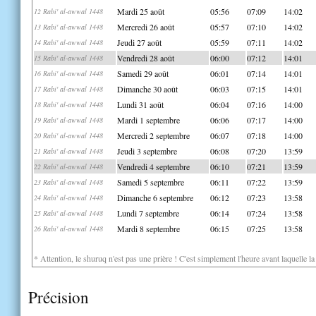
Mardi 25 août
05:56
07:09
14:02
12 Rabi' al-awwal 1448
Mercredi 26 août
05:57
07:10
14:02
13 Rabi' al-awwal 1448
Jeudi 27 août
05:59
07:11
14:02
14 Rabi' al-awwal 1448
Vendredi 28 août
06:00
07:12
14:01
15 Rabi' al-awwal 1448
Samedi 29 août
06:01
07:14
14:01
16 Rabi' al-awwal 1448
Dimanche 30 août
06:03
07:15
14:01
17 Rabi' al-awwal 1448
Lundi 31 août
06:04
07:16
14:00
18 Rabi' al-awwal 1448
Mardi 1 septembre
06:06
07:17
14:00
19 Rabi' al-awwal 1448
Mercredi 2 septembre
06:07
07:18
14:00
20 Rabi' al-awwal 1448
Jeudi 3 septembre
06:08
07:20
13:59
21 Rabi' al-awwal 1448
Vendredi 4 septembre
06:10
07:21
13:59
22 Rabi' al-awwal 1448
Samedi 5 septembre
06:11
07:22
13:59
23 Rabi' al-awwal 1448
Dimanche 6 septembre
06:12
07:23
13:58
24 Rabi' al-awwal 1448
Lundi 7 septembre
06:14
07:24
13:58
25 Rabi' al-awwal 1448
Mardi 8 septembre
06:15
07:25
13:58
26 Rabi' al-awwal 1448
* Attention, le shuruq n'est pas une prière ! C'est simplement l'heure avant laquelle l
Précision