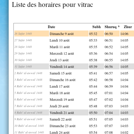
Liste des horaires pour vitrac
Date
Subh
Shuruq *
Zhur
Dimanche 9 août
05:32
06:50
14:06
26 Safar 1448
Lundi 10 août
05:33
06:51
14:05
27 Safar 1448
Mardi 11 août
05:35
06:52
14:05
28 Safar 1448
Mercredi 12 août
05:36
06:54
14:05
29 Safar 1448
Jeudi 13 août
05:38
06:55
14:05
30 Safar 1448
Vendredi 14 août
05:39
06:56
14:05
31 Safar 1448
Samedi 15 août
05:41
06:57
14:05
2 Rabi' al-awwal 1448
Dimanche 16 août
05:42
06:58
14:04
3 Rabi' al-awwal 1448
Lundi 17 août
05:44
06:59
14:04
4 Rabi' al-awwal 1448
Mardi 18 août
05:45
07:01
14:04
5 Rabi' al-awwal 1448
Mercredi 19 août
05:47
07:02
14:04
6 Rabi' al-awwal 1448
Jeudi 20 août
05:48
07:03
14:03
7 Rabi' al-awwal 1448
Vendredi 21 août
05:50
07:04
14:03
8 Rabi' al-awwal 1448
Samedi 22 août
05:51
07:05
14:03
9 Rabi' al-awwal 1448
Dimanche 23 août
05:53
07:07
14:03
10 Rabi' al-awwal 1448
Lundi 24 août
05:54
07:08
14:02
11 Rabi' al-awwal 1448