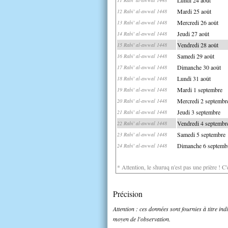
Mardi 25 août
12 Rabi' al-awwal 1448
Mercredi 26 août
13 Rabi' al-awwal 1448
Jeudi 27 août
14 Rabi' al-awwal 1448
Vendredi 28 août
15 Rabi' al-awwal 1448
Samedi 29 août
16 Rabi' al-awwal 1448
Dimanche 30 août
17 Rabi' al-awwal 1448
Lundi 31 août
18 Rabi' al-awwal 1448
Mardi 1 septembre
19 Rabi' al-awwal 1448
Mercredi 2 septembr
20 Rabi' al-awwal 1448
Jeudi 3 septembre
21 Rabi' al-awwal 1448
Vendredi 4 septembr
22 Rabi' al-awwal 1448
Samedi 5 septembre
23 Rabi' al-awwal 1448
Dimanche 6 septemb
24 Rabi' al-awwal 1448
* Attention, le shuruq n'est pas une prière ! C
Précision
Attention : ces données sont fournies à titre in
moyen de l'observation.