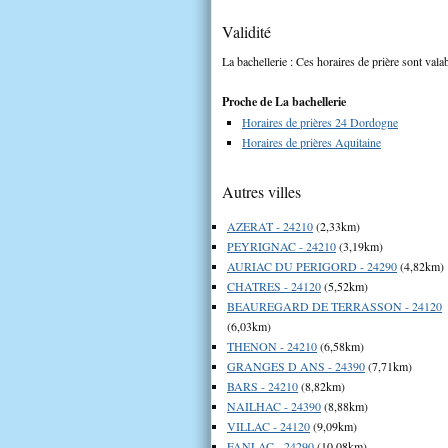
Validité
La bachellerie : Ces horaires de prière sont vala
Proche de La bachellerie
Horaires de prières 24 Dordogne
Horaires de prières Aquitaine
Autres villes
AZERAT - 24210
(2,33km)
PEYRIGNAC - 24210
(3,19km)
AURIAC DU PERIGORD - 24290
(4,82km)
CHATRES - 24120
(5,52km)
BEAUREGARD DE TERRASSON - 24120
(6,03km)
THENON - 24210
(6,58km)
GRANGES D ANS - 24390
(7,71km)
BARS - 24210
(8,82km)
NAILHAC - 24390
(8,88km)
VILLAC - 24120
(9,09km)
FANLAC - 24290
(10,08km)