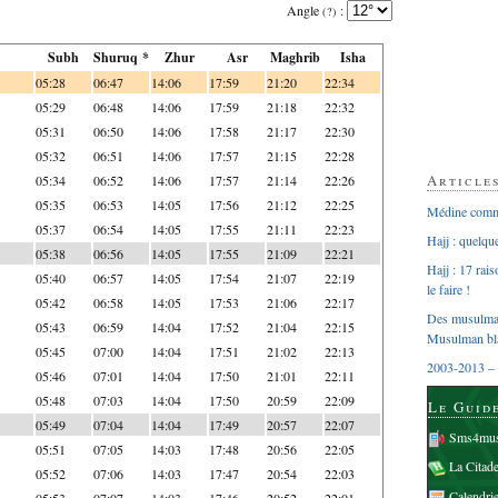
Angle
:
(?)
Subh
Shuruq *
Zhur
Asr
Maghrib
Isha
05:28
06:47
14:06
17:59
21:20
22:34
05:29
06:48
14:06
17:59
21:18
22:32
05:31
06:50
14:06
17:58
21:17
22:30
05:32
06:51
14:06
17:57
21:15
22:28
Article
05:34
06:52
14:06
17:57
21:14
22:26
05:35
06:53
14:05
17:56
21:12
22:25
Médine comme
05:37
06:54
14:05
17:55
21:11
22:23
Hajj : quelq
05:38
06:56
14:05
17:55
21:09
22:21
Hajj : 17 rai
05:40
06:57
14:05
17:54
21:07
22:19
le faire !
05:42
06:58
14:05
17:53
21:06
22:17
Des musulman
05:43
06:59
14:04
17:52
21:04
22:15
Musulman bl
05:45
07:00
14:04
17:51
21:02
22:13
2003-2013 – 
05:46
07:01
14:04
17:50
21:01
22:11
05:48
07:03
14:04
17:50
20:59
22:09
Le Guid
05:49
07:04
14:04
17:49
20:57
22:07
Sms4mus
05:51
07:05
14:03
17:48
20:56
22:05
La Citad
05:52
07:06
14:03
17:47
20:54
22:03
Calendri
05:53
07:07
14:03
17:46
20:52
22:01