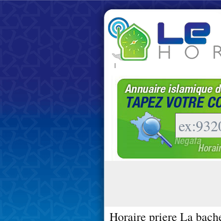
|
Horaire priere La bache