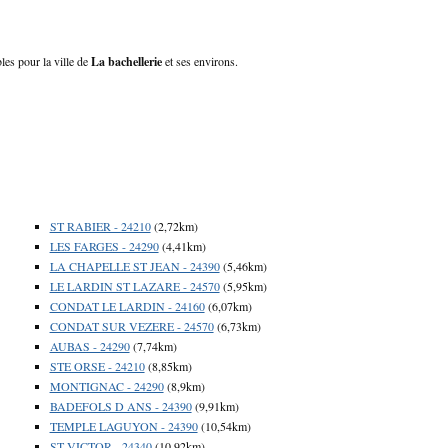
bles pour la ville de
La bachellerie
et ses environs.
ST RABIER - 24210
(2,72km)
LES FARGES - 24290
(4,41km)
LA CHAPELLE ST JEAN - 24390
(5,46km)
LE LARDIN ST LAZARE - 24570
(5,95km)
CONDAT LE LARDIN - 24160
(6,07km)
CONDAT SUR VEZERE - 24570
(6,73km)
AUBAS - 24290
(7,74km)
STE ORSE - 24210
(8,85km)
MONTIGNAC - 24290
(8,9km)
BADEFOLS D ANS - 24390
(9,91km)
TEMPLE LAGUYON - 24390
(10,54km)
ST VICTOR - 24340
(10,92km)