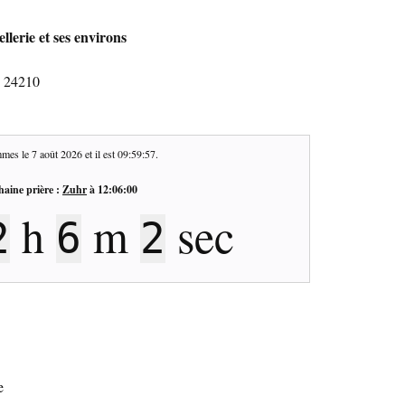
llerie et ses environs
- 24210
mes le
7 août 2026
et il est
09:59:58
.
haine prière :
Zuhr
à
12:06:00
h
m
sec
2
6
1
e