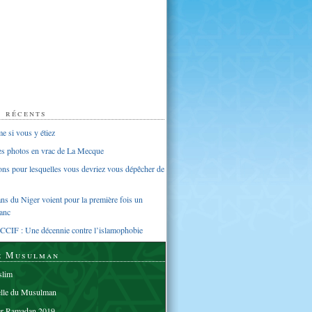
s récents
 si vous y étiez
ues photos en vrac de La Mecque
sons pour lesquelles vous devriez vous dépêcher de
s du Niger voient pour la première fois un
anc
CCIF : Une décennie contre l’islamophobie
e Musulman
lim
elle du Musulman
er Ramadan 2019