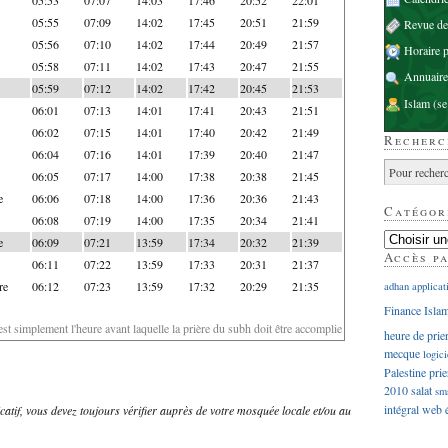
05:55
07:09
14:02
17:45
20:51
21:59
Revue d
05:56
07:10
14:02
17:44
20:49
21:57
Horaire p
05:58
07:11
14:02
17:43
20:47
21:55
Annuaire
05:59
07:12
14:02
17:42
20:45
21:53
Islam
(se
06:01
07:13
14:01
17:41
20:43
21:51
06:02
07:15
14:01
17:40
20:42
21:49
Recherc
06:04
07:16
14:01
17:39
20:40
21:47
06:05
07:17
14:00
17:38
20:38
21:45
e
06:06
07:18
14:00
17:36
20:36
21:43
Catégor
06:08
07:19
14:00
17:35
20:34
21:41
e
06:09
07:21
13:59
17:34
20:32
21:39
Accès p
06:11
07:22
13:59
17:33
20:31
21:37
re
06:12
07:23
13:59
17:32
20:29
21:35
adhan
applicat
Finance Isla
'est simplement l'heure avant laquelle la prière du subh doit être accomplie
heure de prie
mecque
logici
Palestine
prie
2010
salat
sm
intégral
web
dicatif, vous devez toujours vérifier auprès de votre mosquée locale et/ou au