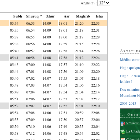
Angle
:
(?)
Subh
Shuruq *
Zhur
Asr
Maghrib
Isha
05:34
06:53
14:09
18:01
21:20
22:33
05:35
06:54
14:09
18:01
21:18
22:31
05:37
06:55
14:09
18:00
21:17
22:29
05:38
06:56
14:08
17:59
21:15
22:28
Article
05:40
06:57
14:08
17:58
21:14
22:26
05:41
06:58
14:08
17:58
21:12
22:24
Médine comme
05:43
07:00
14:08
17:57
21:10
22:22
Hajj : quelq
05:44
07:01
14:08
17:56
21:09
22:20
Hajj : 17 rai
05:46
07:02
14:07
17:55
21:07
22:18
le faire !
05:48
07:03
14:07
17:54
21:06
22:16
Des musulman
05:49
07:04
14:07
17:54
21:04
22:14
Musulman bl
05:51
07:06
14:07
17:53
21:02
22:12
2003-2013 – 
05:52
07:07
14:07
17:52
21:01
22:10
05:54
07:08
14:06
17:51
20:59
22:08
Le Guid
05:55
07:09
14:06
17:50
20:57
22:06
Sms4mus
05:56
07:10
14:06
17:49
20:55
22:04
La Citad
05:58
07:12
14:06
17:48
20:54
22:02
Calendri
05:59
07:13
14:05
17:47
20:52
22:00