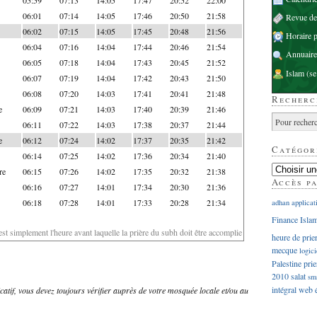
06:01
07:14
14:05
17:46
20:50
21:58
Revue d
06:02
07:15
14:05
17:45
20:48
21:56
Horaire p
06:04
07:16
14:04
17:44
20:46
21:54
Annuaire
06:05
07:18
14:04
17:43
20:45
21:52
Islam
(se
06:07
07:19
14:04
17:42
20:43
21:50
06:08
07:20
14:03
17:41
20:41
21:48
Recherc
e
06:09
07:21
14:03
17:40
20:39
21:46
06:11
07:22
14:03
17:38
20:37
21:44
e
06:12
07:24
14:02
17:37
20:35
21:42
Catégor
06:14
07:25
14:02
17:36
20:34
21:40
re
06:15
07:26
14:02
17:35
20:32
21:38
Accès p
06:16
07:27
14:01
17:34
20:30
21:36
06:18
07:28
14:01
17:33
20:28
21:34
adhan
applicat
Finance Isla
'est simplement l'heure avant laquelle la prière du subh doit être accomplie
heure de prie
mecque
logici
Palestine
prie
2010
salat
sm
intégral
web
dicatif, vous devez toujours vérifier auprès de votre mosquée locale et/ou au