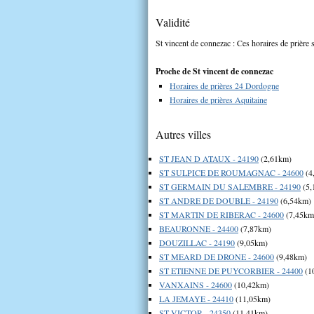
Validité
St vincent de connezac : Ces horaires de prière s
Proche de St vincent de connezac
Horaires de prières 24 Dordogne
Horaires de prières Aquitaine
Autres villes
ST JEAN D ATAUX - 24190
(2,61km)
ST SULPICE DE ROUMAGNAC - 24600
(4
ST GERMAIN DU SALEMBRE - 24190
(5,
ST ANDRE DE DOUBLE - 24190
(6,54km)
ST MARTIN DE RIBERAC - 24600
(7,45km
BEAURONNE - 24400
(7,87km)
DOUZILLAC - 24190
(9,05km)
ST MEARD DE DRONE - 24600
(9,48km)
ST ETIENNE DE PUYCORBIER - 24400
(1
VANXAINS - 24600
(10,42km)
LA JEMAYE - 24410
(11,05km)
ST VICTOR - 24350
(11,41km)