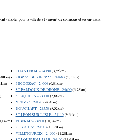
ont valables pour la ville de
St vincent de connezac
et ses environs.
CHANTERAC - 24190
(3,95km)
,49km)
SIORAC DE RIBERAC - 24600
(4,76km)
1km)
SEGONZAC - 24600
(6,01km)
ST PARDOUX DE DRONE - 24600
(6,98km)
)
ST AQUILIN - 24110
(7,68km)
NEUVIC - 24190
(9,04km)
DOUCHAPT - 24350
(9,32km)
ST LEON SUR L ISLE - 24110
(9,64km)
0,14km)
RIBERAC - 24600
(10,34km)
ST ASTIER - 24110
(10,53km)
VILLETOUREIX - 24600
(11,28km)
ST LOUIS EN L ISLE - 24400
(11,62km)