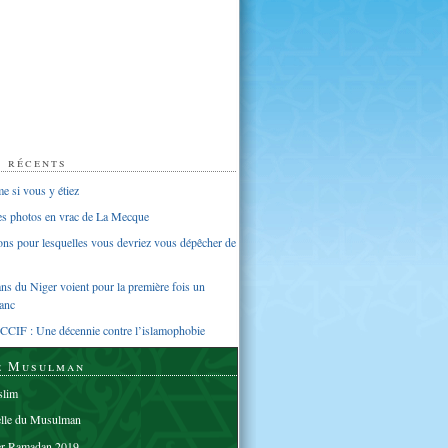
s récents
 si vous y étiez
ues photos en vrac de La Mecque
sons pour lesquelles vous devriez vous dépêcher de
s du Niger voient pour la première fois un
anc
CCIF : Une décennie contre l’islamophobie
e Musulman
lim
elle du Musulman
er Ramadan 2019