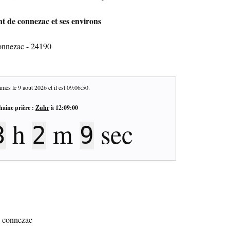
nt de connezac et ses environs
connezac - 24190
mes le
9 août 2026
et il est
09:06:51
.
haine prière :
Zuhr
à
12:09:00
h
m
sec
3
2
8
de connezac