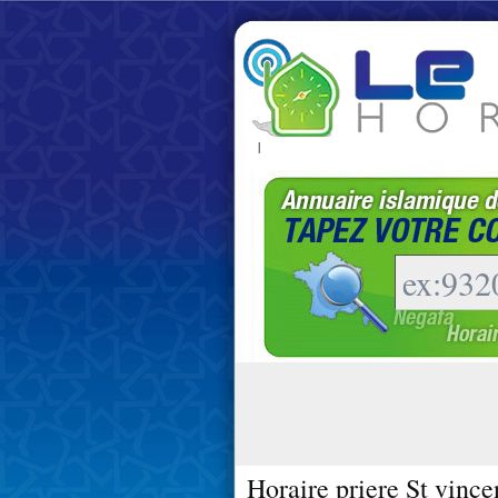
|
Horaire priere St vinc