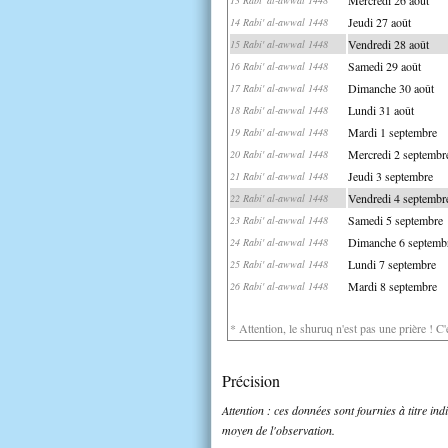
Jeudi 27 août
14 Rabi' al-awwal 1448
Vendredi 28 août
15 Rabi' al-awwal 1448
Samedi 29 août
16 Rabi' al-awwal 1448
Dimanche 30 août
17 Rabi' al-awwal 1448
Lundi 31 août
18 Rabi' al-awwal 1448
Mardi 1 septembre
19 Rabi' al-awwal 1448
Mercredi 2 septembr
20 Rabi' al-awwal 1448
Jeudi 3 septembre
21 Rabi' al-awwal 1448
Vendredi 4 septembr
22 Rabi' al-awwal 1448
Samedi 5 septembre
23 Rabi' al-awwal 1448
Dimanche 6 septemb
24 Rabi' al-awwal 1448
Lundi 7 septembre
25 Rabi' al-awwal 1448
Mardi 8 septembre
26 Rabi' al-awwal 1448
* Attention, le shuruq n'est pas une prière ! C
Précision
Attention : ces données sont fournies à titre in
moyen de l'observation.