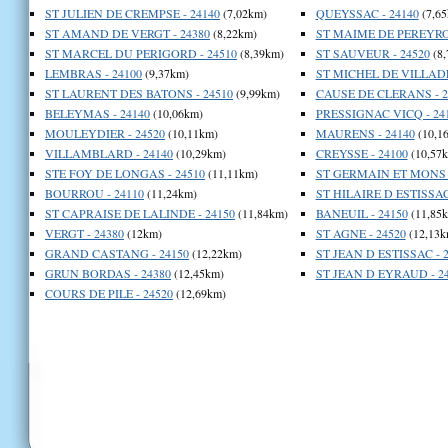
ST JULIEN DE CREMPSE - 24140
(7,02km)
QUEYSSAC - 24140
(7,65
ST AMAND DE VERGT - 24380
(8,22km)
ST MAIME DE PEREYROL
ST MARCEL DU PERIGORD - 24510
(8,39km)
ST SAUVEUR - 24520
(8,
LEMBRAS - 24100
(9,37km)
ST MICHEL DE VILLADE
ST LAURENT DES BATONS - 24510
(9,99km)
CAUSE DE CLERANS - 2
BELEYMAS - 24140
(10,06km)
PRESSIGNAC VICQ - 24
MOULEYDIER - 24520
(10,11km)
MAURENS - 24140
(10,1
VILLAMBLARD - 24140
(10,29km)
CREYSSE - 24100
(10,57
STE FOY DE LONGAS - 24510
(11,11km)
ST GERMAIN ET MONS -
BOURROU - 24110
(11,24km)
ST HILAIRE D ESTISSAC
ST CAPRAISE DE LALINDE - 24150
(11,84km)
BANEUIL - 24150
(11,85
VERGT - 24380
(12km)
ST AGNE - 24520
(12,13k
GRAND CASTANG - 24150
(12,22km)
ST JEAN D ESTISSAC - 
GRUN BORDAS - 24380
(12,45km)
ST JEAN D EYRAUD - 2
COURS DE PILE - 24520
(12,69km)