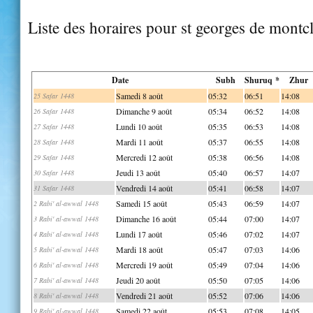
Liste des horaires pour st georges de montc
Date
Subh
Shuruq *
Zhur
Samedi 8 août
05:32
06:51
14:08
25 Safar 1448
Dimanche 9 août
05:34
06:52
14:08
26 Safar 1448
Lundi 10 août
05:35
06:53
14:08
27 Safar 1448
Mardi 11 août
05:37
06:55
14:08
28 Safar 1448
Mercredi 12 août
05:38
06:56
14:08
29 Safar 1448
Jeudi 13 août
05:40
06:57
14:07
30 Safar 1448
Vendredi 14 août
05:41
06:58
14:07
31 Safar 1448
Samedi 15 août
05:43
06:59
14:07
2 Rabi' al-awwal 1448
Dimanche 16 août
05:44
07:00
14:07
3 Rabi' al-awwal 1448
Lundi 17 août
05:46
07:02
14:07
4 Rabi' al-awwal 1448
Mardi 18 août
05:47
07:03
14:06
5 Rabi' al-awwal 1448
Mercredi 19 août
05:49
07:04
14:06
6 Rabi' al-awwal 1448
Jeudi 20 août
05:50
07:05
14:06
7 Rabi' al-awwal 1448
Vendredi 21 août
05:52
07:06
14:06
8 Rabi' al-awwal 1448
Samedi 22 août
05:53
07:08
14:05
9 Rabi' al-awwal 1448