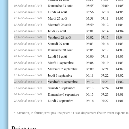
Dimanche 23 août
05:55
07:09
14:05
10 Rabi' al-awwal 1448
Lundi 24 août
05:56
07:10
14:05
11 Rabi' al-awwal 1448
Mardi 25 août
05:58
07:11
14:05
12 Rabi' al-awwal 1448
Mercredi 26 août
05:59
07:12
14:04
13 Rabi' al-awwal 1448
Jeudi 27 août
06:01
07:14
14:04
14 Rabi' al-awwal 1448
Vendredi 28 août
06:02
07:15
14:04
15 Rabi' al-awwal 1448
Samedi 29 août
06:03
07:16
14:03
16 Rabi' al-awwal 1448
Dimanche 30 août
06:05
07:17
14:03
17 Rabi' al-awwal 1448
Lundi 31 août
06:06
07:18
14:03
18 Rabi' al-awwal 1448
Mardi 1 septembre
06:08
07:19
14:03
19 Rabi' al-awwal 1448
Mercredi 2 septembre
06:09
07:21
14:02
20 Rabi' al-awwal 1448
Jeudi 3 septembre
06:11
07:22
14:02
21 Rabi' al-awwal 1448
Vendredi 4 septembre
06:12
07:23
14:02
22 Rabi' al-awwal 1448
Samedi 5 septembre
06:13
07:24
14:01
23 Rabi' al-awwal 1448
Dimanche 6 septembre
06:15
07:25
14:01
24 Rabi' al-awwal 1448
Lundi 7 septembre
06:16
07:27
14:01
25 Rabi' al-awwal 1448
* Attention, le shuruq n'est pas une prière ! C'est simplement l'heure avant laquelle l
Précision