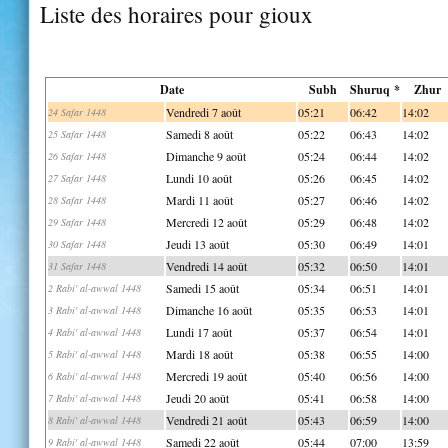
Liste des horaires pour gioux
Date
Subh
Shuruq *
Zhur
Vendredi 7 août
05:21
06:42
14:02
24 Safar 1448
Samedi 8 août
05:22
06:43
14:02
25 Safar 1448
Dimanche 9 août
05:24
06:44
14:02
26 Safar 1448
Lundi 10 août
05:26
06:45
14:02
27 Safar 1448
Mardi 11 août
05:27
06:46
14:02
28 Safar 1448
Mercredi 12 août
05:29
06:48
14:02
29 Safar 1448
Jeudi 13 août
05:30
06:49
14:01
30 Safar 1448
Vendredi 14 août
05:32
06:50
14:01
31 Safar 1448
Samedi 15 août
05:34
06:51
14:01
2 Rabi' al-awwal 1448
Dimanche 16 août
05:35
06:53
14:01
3 Rabi' al-awwal 1448
Lundi 17 août
05:37
06:54
14:01
4 Rabi' al-awwal 1448
Mardi 18 août
05:38
06:55
14:00
5 Rabi' al-awwal 1448
Mercredi 19 août
05:40
06:56
14:00
6 Rabi' al-awwal 1448
Jeudi 20 août
05:41
06:58
14:00
7 Rabi' al-awwal 1448
Vendredi 21 août
05:43
06:59
14:00
8 Rabi' al-awwal 1448
Samedi 22 août
05:44
07:00
13:59
9 Rabi' al-awwal 1448