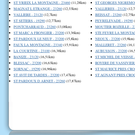
ST YRIEIX LA MONTAGNE - 23460
(11,28km)
ST GEORGES NIGREMON
MAGNAT L ETRANGE - 23260
(12,33km)
VALLIERES - 23120
(12,
VALLIERE - 23120
(12,7km)
BEISSAT - 23260
(12,75k
ST SETIERS - 19290
(12,77km)
PEYRELEVADE - 19290
(
PONTCHARRAUD - 23260
(13,08km)
MOUTIER ROZEILLE - 2
ST MARC A FRONGIER - 23200
(13,36km)
STE FEYRE LA MONTAGN
ST PARDOUX LE NEUF - 23200
(15,8km)
NEOUX - 23200
(15,9km)
FAUX LA MONTAGNE - 23340
(15,91km)
MALLERET - 23260
(16,1
LA COURTINE - 23100
(16,38km)
AUBUSSON - 23200
(16,
BANIZE - 23120
(16,51km)
ST MICHEL DE VEISSE -
BLESSAC - 23200
(16,63km)
ROYERE DE VASSIVIERE
SORNAC - 19290
(16,96km)
ST MAURICE PRES CROC
ST AVIT DE TARDES - 23200
(17,47km)
ST AGNANT PRES CROCQ
ST PARDOUX D ARNET - 23260
(17,87km)