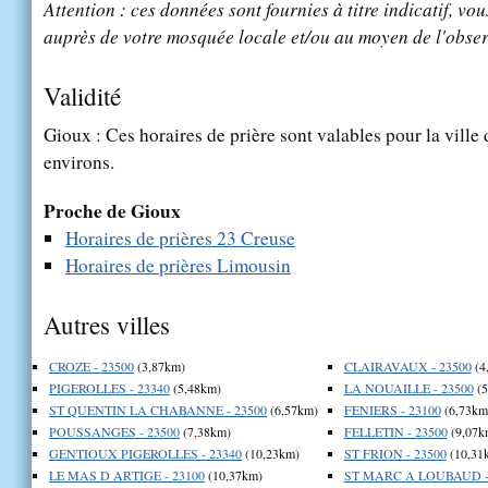
Attention : ces données sont fournies à titre indicatif, vou
auprès de votre mosquée locale et/ou au moyen de l'obser
Validité
Gioux : Ces horaires de prière sont valables pour la ville
environs.
Proche de Gioux
Horaires de prières 23 Creuse
Horaires de prières Limousin
Autres villes
CROZE - 23500
(3,87km)
CLAIRAVAUX - 23500
(4
PIGEROLLES - 23340
(5,48km)
LA NOUAILLE - 23500
(5
ST QUENTIN LA CHABANNE - 23500
(6,57km)
FENIERS - 23100
(6,73km
POUSSANGES - 23500
(7,38km)
FELLETIN - 23500
(9,07k
GENTIOUX PIGEROLLES - 23340
(10,23km)
ST FRION - 23500
(10,31
LE MAS D ARTIGE - 23100
(10,37km)
ST MARC A LOUBAUD -