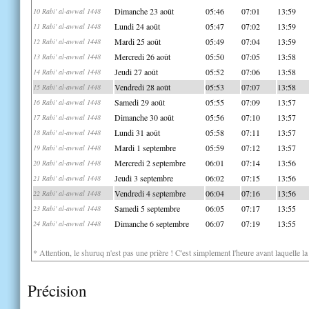
Dimanche 23 août
05:46
07:01
13:59
10 Rabi' al-awwal 1448
Lundi 24 août
05:47
07:02
13:59
11 Rabi' al-awwal 1448
Mardi 25 août
05:49
07:04
13:59
12 Rabi' al-awwal 1448
Mercredi 26 août
05:50
07:05
13:58
13 Rabi' al-awwal 1448
Jeudi 27 août
05:52
07:06
13:58
14 Rabi' al-awwal 1448
Vendredi 28 août
05:53
07:07
13:58
15 Rabi' al-awwal 1448
Samedi 29 août
05:55
07:09
13:57
16 Rabi' al-awwal 1448
Dimanche 30 août
05:56
07:10
13:57
17 Rabi' al-awwal 1448
Lundi 31 août
05:58
07:11
13:57
18 Rabi' al-awwal 1448
Mardi 1 septembre
05:59
07:12
13:57
19 Rabi' al-awwal 1448
Mercredi 2 septembre
06:01
07:14
13:56
20 Rabi' al-awwal 1448
Jeudi 3 septembre
06:02
07:15
13:56
21 Rabi' al-awwal 1448
Vendredi 4 septembre
06:04
07:16
13:56
22 Rabi' al-awwal 1448
Samedi 5 septembre
06:05
07:17
13:55
23 Rabi' al-awwal 1448
Dimanche 6 septembre
06:07
07:19
13:55
24 Rabi' al-awwal 1448
* Attention, le shuruq n'est pas une prière ! C'est simplement l'heure avant laquelle l
Précision