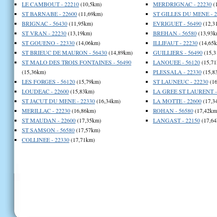
LE CAMBOUT - 22210
(10,5km)
MERDRIGNAC - 22230
(
ST BARNABE - 22600
(11,69km)
ST GILLES DU MENE - 2
BRIGNAC - 56430
(11,95km)
EVRIGUET - 56490
(12,3
ST VRAN - 22230
(13,19km)
BREHAN - 56580
(13,93k
ST GOUENO - 22330
(14,06km)
ILLIFAUT - 22230
(14,65
ST BRIEUC DE MAURON - 56430
(14,89km)
GUILLIERS - 56490
(15,3
ST MALO DES TROIS FONTAINES - 56490
LANOUEE - 56120
(15,71
(15,36km)
PLESSALA - 22330
(15,8
LES FORGES - 56120
(15,79km)
ST LAUNEUC - 22230
(16
LOUDEAC - 22600
(15,83km)
LA GREE ST LAURENT -
ST JACUT DU MENE - 22330
(16,34km)
LA MOTTE - 22600
(17,3
MERILLAC - 22230
(16,86km)
ROHAN - 56580
(17,42km
ST MAUDAN - 22600
(17,35km)
LANGAST - 22150
(17,64
ST SAMSON - 56580
(17,57km)
COLLINEE - 22330
(17,71km)