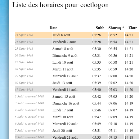
Liste des horaires pour coetlogon
Date
Subh
Shuruq *
Zhur
Jeudi 6 août
05:26
06:52
14:21
23 Safar 1448
Vendredi 7 août
05:28
06:54
14:21
24 Safar 1448
Samedi 8 août
05:30
06:55
14:21
25 Safar 1448
Dimanche 9 août
05:31
06:56
14:21
26 Safar 1448
Lundi 10 août
05:33
06:58
14:21
27 Safar 1448
Mardi 11 août
05:35
06:59
14:20
28 Safar 1448
Mercredi 12 août
05:37
07:00
14:20
29 Safar 1448
Jeudi 13 août
05:39
07:02
14:20
30 Safar 1448
Vendredi 14 août
05:40
07:03
14:20
31 Safar 1448
Samedi 15 août
05:42
07:05
14:20
2 Rabi' al-awwal 1448
Dimanche 16 août
05:44
07:06
14:19
3 Rabi' al-awwal 1448
Lundi 17 août
05:46
07:07
14:19
4 Rabi' al-awwal 1448
Mardi 18 août
05:47
07:09
14:19
5 Rabi' al-awwal 1448
Mercredi 19 août
05:49
07:10
14:19
6 Rabi' al-awwal 1448
Jeudi 20 août
05:51
07:11
14:19
7 Rabi' al-awwal 1448
Vendredi 21 août
05:53
07:13
14:18
8 Rabi' al-awwal 1448