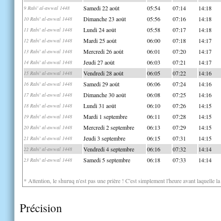
Samedi 22 août
05:54
07:14
14:18
9 Rabi' al-awwal 1448
Dimanche 23 août
05:56
07:16
14:18
10 Rabi' al-awwal 1448
Lundi 24 août
05:58
07:17
14:18
11 Rabi' al-awwal 1448
Mardi 25 août
06:00
07:18
14:17
12 Rabi' al-awwal 1448
Mercredi 26 août
06:01
07:20
14:17
13 Rabi' al-awwal 1448
Jeudi 27 août
06:03
07:21
14:17
14 Rabi' al-awwal 1448
Vendredi 28 août
06:05
07:22
14:16
15 Rabi' al-awwal 1448
Samedi 29 août
06:06
07:24
14:16
16 Rabi' al-awwal 1448
Dimanche 30 août
06:08
07:25
14:16
17 Rabi' al-awwal 1448
Lundi 31 août
06:10
07:26
14:15
18 Rabi' al-awwal 1448
Mardi 1 septembre
06:11
07:28
14:15
19 Rabi' al-awwal 1448
Mercredi 2 septembre
06:13
07:29
14:15
20 Rabi' al-awwal 1448
Jeudi 3 septembre
06:15
07:31
14:15
21 Rabi' al-awwal 1448
Vendredi 4 septembre
06:16
07:32
14:14
22 Rabi' al-awwal 1448
Samedi 5 septembre
06:18
07:33
14:14
23 Rabi' al-awwal 1448
* Attention, le shuruq n'est pas une prière ! C'est simplement l'heure avant laquelle l
Précision