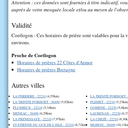
Attention : ces données sont fournies à titre indicatif, vou
auprès de votre mosquée locale et/ou au moyen de l'obser
Validité
Coetlogon : Ces horaires de prière sont valables pour la v
environs.
Proche de Coetlogon
Horaires de prières 22 Côtes d'Armor
Horaires de prières Bretagne
Autres villes
LA FERRIERE - 22210
(4,55km)
LA TRINITE PORHOET -
LA TRINITE PORHOET - 56490
(5,02km)
PLEMET - 22210
(5,23km
PLUMIEUX - 22210
(5,34km)
GOMENE - 22230
(5,6km
MENEAC - 56490
(6,29km)
LAURENAN - 22230
(6,3
LA PRENESSAYE - 22210
(7,97km)
LA CHEZE - 22210
(8,36k
ST ETIENNE DU GUE DE L ISLE - 22210
(8,71km)
MOHON - 56490
(10,11k