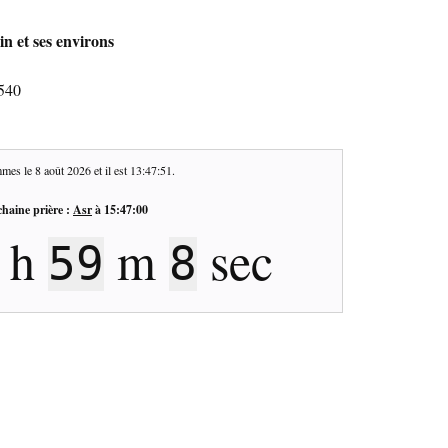
n et ses environs
1540
mes le
8 août 2026
et il est
13:47:52
.
haine prière :
Asr
à
15:47:00
h
m
sec
59
7