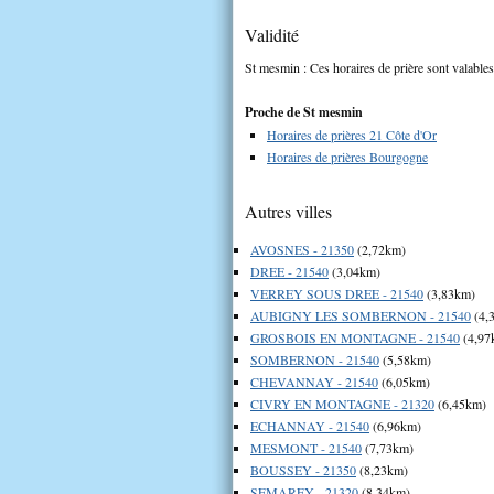
Validité
St mesmin : Ces horaires de prière sont valables
Proche de St mesmin
Horaires de prières 21 Côte d'Or
Horaires de prières Bourgogne
Autres villes
AVOSNES - 21350
(2,72km)
DREE - 21540
(3,04km)
VERREY SOUS DREE - 21540
(3,83km)
AUBIGNY LES SOMBERNON - 21540
(4,
GROSBOIS EN MONTAGNE - 21540
(4,97
SOMBERNON - 21540
(5,58km)
CHEVANNAY - 21540
(6,05km)
CIVRY EN MONTAGNE - 21320
(6,45km)
ECHANNAY - 21540
(6,96km)
MESMONT - 21540
(7,73km)
BOUSSEY - 21350
(8,23km)
SEMAREY - 21320
(8,34km)