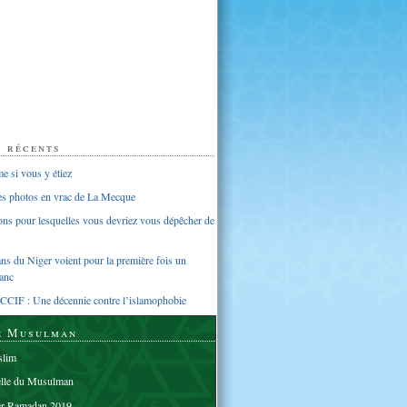
s récents
 si vous y étiez
ues photos en vrac de La Mecque
sons pour lesquelles vous devriez vous dépêcher de
s du Niger voient pour la première fois un
anc
CCIF : Une décennie contre l’islamophobie
e Musulman
lim
elle du Musulman
er Ramadan 2019