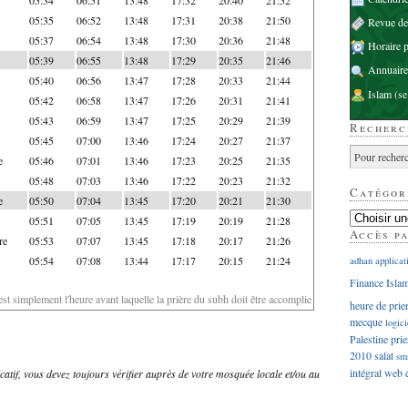
05:35
06:52
13:48
17:31
20:38
21:50
Revue d
05:37
06:54
13:48
17:30
20:36
21:48
Horaire p
05:39
06:55
13:48
17:29
20:35
21:46
Annuaire
05:40
06:56
13:47
17:28
20:33
21:44
Islam
(se
05:42
06:58
13:47
17:26
20:31
21:41
05:43
06:59
13:47
17:25
20:29
21:39
Recherc
05:45
07:00
13:46
17:24
20:27
21:37
e
05:46
07:01
13:46
17:23
20:25
21:35
05:48
07:03
13:46
17:22
20:23
21:32
Catégor
e
05:50
07:04
13:45
17:20
20:21
21:30
05:51
07:05
13:45
17:19
20:19
21:28
Accès p
re
05:53
07:07
13:45
17:18
20:17
21:26
05:54
07:08
13:44
17:17
20:15
21:24
adhan
applicat
Finance Isla
'est simplement l'heure avant laquelle la prière du subh doit être accomplie
heure de prie
mecque
logici
Palestine
prie
2010
salat
sm
intégral
web
dicatif, vous devez toujours vérifier auprès de votre mosquée locale et/ou au