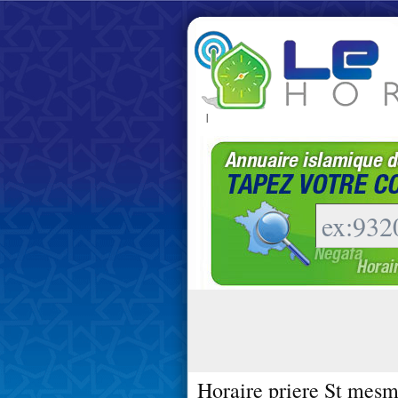
|
Horaire priere St mesm