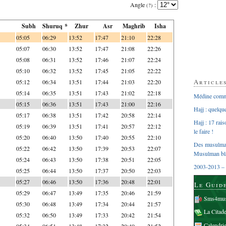
Angle
:
(?)
Subh
Shuruq *
Zhur
Asr
Maghrib
Isha
05:05
06:29
13:52
17:47
21:10
22:28
05:07
06:30
13:52
17:47
21:08
22:26
05:08
06:31
13:52
17:46
21:07
22:24
05:10
06:32
13:52
17:45
21:05
22:22
Article
05:12
06:34
13:51
17:44
21:03
22:20
05:14
06:35
13:51
17:43
21:02
22:18
Médine comme
05:15
06:36
13:51
17:43
21:00
22:16
Hajj : quelq
05:17
06:38
13:51
17:42
20:58
22:14
Hajj : 17 rai
05:19
06:39
13:51
17:41
20:57
22:12
le faire !
05:20
06:40
13:50
17:40
20:55
22:10
Des musulman
05:22
06:42
13:50
17:39
20:53
22:07
Musulman bl
05:24
06:43
13:50
17:38
20:51
22:05
2003-2013 – 
05:25
06:44
13:50
17:37
20:50
22:03
05:27
06:46
13:50
17:36
20:48
22:01
Le Guid
05:29
06:47
13:49
17:35
20:46
21:59
Sms4mus
05:30
06:48
13:49
17:34
20:44
21:57
La Citad
05:32
06:50
13:49
17:33
20:42
21:54
Calendri
05:34
06:51
13:48
17:32
20:40
21:52