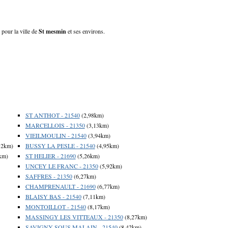
 pour la ville de
St mesmin
et ses environs.
ST ANTHOT - 21540
(2,98km)
MARCELLOIS - 21350
(3,13km)
VIEILMOULIN - 21540
(3,94km)
32km)
BUSSY LA PESLE - 21540
(4,95km)
km)
ST HELIER - 21690
(5,26km)
UNCEY LE FRANC - 21350
(5,92km)
SAFFRES - 21350
(6,27km)
CHAMPRENAULT - 21690
(6,77km)
BLAISY BAS - 21540
(7,11km)
MONTOILLOT - 21540
(8,17km)
MASSINGY LES VITTEAUX - 21350
(8,27km)
SAVIGNY SOUS MALAIN - 21540
(8,42km)