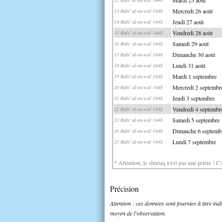
Mercredi 26 août
13 Rabi' al-awwal 1448
Jeudi 27 août
14 Rabi' al-awwal 1448
Vendredi 28 août
15 Rabi' al-awwal 1448
Samedi 29 août
16 Rabi' al-awwal 1448
Dimanche 30 août
17 Rabi' al-awwal 1448
Lundi 31 août
18 Rabi' al-awwal 1448
Mardi 1 septembre
19 Rabi' al-awwal 1448
Mercredi 2 septembr
20 Rabi' al-awwal 1448
Jeudi 3 septembre
21 Rabi' al-awwal 1448
Vendredi 4 septembr
22 Rabi' al-awwal 1448
Samedi 5 septembre
23 Rabi' al-awwal 1448
Dimanche 6 septemb
24 Rabi' al-awwal 1448
Lundi 7 septembre
25 Rabi' al-awwal 1448
* Attention, le shuruq n'est pas une prière ! C
Précision
Attention : ces données sont fournies à titre in
moyen de l'observation.