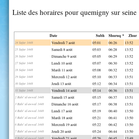
Liste des horaires pour quemigny sur seine
Date
Subh
Shuruq *
Zhur
Vendredi 7 août
05:01
06:26
13:52
24 Safar 1448
Samedi 8 août
05:03
06:28
13:52
25 Safar 1448
Dimanche 9 août
05:05
06:29
13:52
26 Safar 1448
Lundi 10 août
05:07
06:30
13:52
27 Safar 1448
Mardi 11 août
05:08
06:32
13:52
28 Safar 1448
Mercredi 12 août
05:10
06:33
13:51
29 Safar 1448
Jeudi 13 août
05:12
06:34
13:51
30 Safar 1448
Vendredi 14 août
05:14
06:36
13:51
31 Safar 1448
Samedi 15 août
05:15
06:37
13:51
2 Rabi' al-awwal 1448
Dimanche 16 août
05:17
06:38
13:51
3 Rabi' al-awwal 1448
Lundi 17 août
05:19
06:40
13:50
4 Rabi' al-awwal 1448
Mardi 18 août
05:21
06:41
13:50
5 Rabi' al-awwal 1448
Mercredi 19 août
05:22
06:42
13:50
6 Rabi' al-awwal 1448
Jeudi 20 août
05:24
06:44
13:50
7 Rabi' al-awwal 1448
Vendredi 21 août
05:26
06:45
13:49
8 Rabi' al-awwal 1448