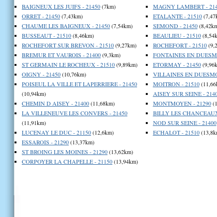
BAIGNEUX LES JUIFS - 21450
(7km)
MAGNY LAMBERT - 214
ORRET - 21450
(7,43km)
ETALANTE - 21510
(7,47
CHAUME LES BAIGNEUX - 21450
(7,54km)
SEMOND - 21450
(8,42k
BUSSEAUT - 21510
(8,46km)
BEAULIEU - 21510
(8,54
ROCHEFORT SUR BREVON - 21510
(9,27km)
ROCHEFORT - 21510
(9,
BREMUR ET VAUROIS - 21400
(9,3km)
FONTAINES EN DUESMOI
ST GERMAIN LE ROCHEUX - 21510
(9,89km)
ETORMAY - 21450
(9,96
OIGNY - 21450
(10,76km)
VILLAINES EN DUESMOI
POISEUL LA VILLE ET LAPERRIERE - 21450
MOITRON - 21510
(11,66
(10,94km)
AISEY SUR SEINE - 214
CHEMIN D AISEY - 21400
(11,68km)
MONTMOYEN - 21290
(1
LA VILLENEUVE LES CONVERS - 21450
BILLY LES CHANCEAUX 
(11,91km)
NOD SUR SEINE - 21400
LUCENAY LE DUC - 21150
(12,6km)
ECHALOT - 21510
(13,8k
ESSAROIS - 21290
(13,37km)
ST BROING LES MOINES - 21290
(13,62km)
CORPOYER LA CHAPELLE - 21150
(13,94km)