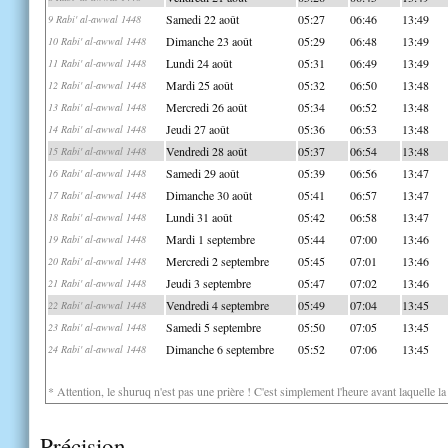
Samedi 22 août
05:27
06:46
13:49
9 Rabi' al-awwal 1448
Dimanche 23 août
05:29
06:48
13:49
10 Rabi' al-awwal 1448
Lundi 24 août
05:31
06:49
13:49
11 Rabi' al-awwal 1448
Mardi 25 août
05:32
06:50
13:48
12 Rabi' al-awwal 1448
Mercredi 26 août
05:34
06:52
13:48
13 Rabi' al-awwal 1448
Jeudi 27 août
05:36
06:53
13:48
14 Rabi' al-awwal 1448
Vendredi 28 août
05:37
06:54
13:48
15 Rabi' al-awwal 1448
Samedi 29 août
05:39
06:56
13:47
16 Rabi' al-awwal 1448
Dimanche 30 août
05:41
06:57
13:47
17 Rabi' al-awwal 1448
Lundi 31 août
05:42
06:58
13:47
18 Rabi' al-awwal 1448
Mardi 1 septembre
05:44
07:00
13:46
19 Rabi' al-awwal 1448
Mercredi 2 septembre
05:45
07:01
13:46
20 Rabi' al-awwal 1448
Jeudi 3 septembre
05:47
07:02
13:46
21 Rabi' al-awwal 1448
Vendredi 4 septembre
05:49
07:04
13:45
22 Rabi' al-awwal 1448
Samedi 5 septembre
05:50
07:05
13:45
23 Rabi' al-awwal 1448
Dimanche 6 septembre
05:52
07:06
13:45
24 Rabi' al-awwal 1448
* Attention, le shuruq n'est pas une prière ! C'est simplement l'heure avant laquelle l
Précision