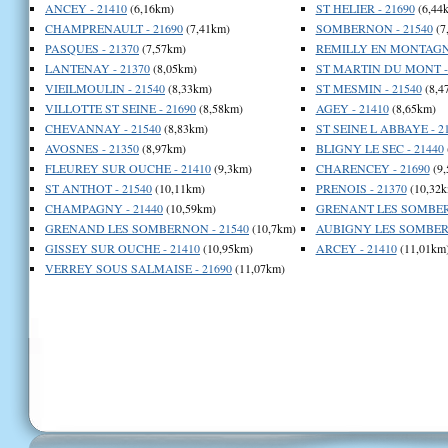
ANCEY - 21410
(6,16km)
ST HELIER - 21690
(6,44
CHAMPRENAULT - 21690
(7,41km)
SOMBERNON - 21540
(7
PASQUES - 21370
(7,57km)
REMILLY EN MONTAGNE
LANTENAY - 21370
(8,05km)
ST MARTIN DU MONT - 
VIEILMOULIN - 21540
(8,33km)
ST MESMIN - 21540
(8,4
VILLOTTE ST SEINE - 21690
(8,58km)
AGEY - 21410
(8,65km)
CHEVANNAY - 21540
(8,83km)
ST SEINE L ABBAYE - 2
AVOSNES - 21350
(8,97km)
BLIGNY LE SEC - 21440
FLEUREY SUR OUCHE - 21410
(9,3km)
CHARENCEY - 21690
(9,
ST ANTHOT - 21540
(10,11km)
PRENOIS - 21370
(10,32k
CHAMPAGNY - 21440
(10,59km)
GRENANT LES SOMBERN
GRENAND LES SOMBERNON - 21540
(10,7km)
AUBIGNY LES SOMBERN
GISSEY SUR OUCHE - 21410
(10,95km)
ARCEY - 21410
(11,01km
VERREY SOUS SALMAISE - 21690
(11,07km)