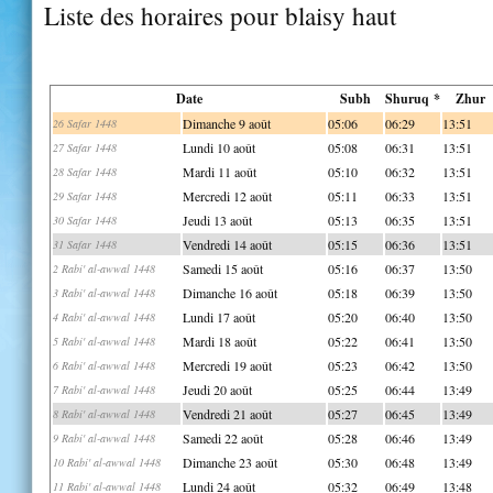
Liste des horaires pour blaisy haut
Date
Subh
Shuruq *
Zhur
Dimanche 9 août
05:06
06:29
13:51
26 Safar 1448
Lundi 10 août
05:08
06:31
13:51
27 Safar 1448
Mardi 11 août
05:10
06:32
13:51
28 Safar 1448
Mercredi 12 août
05:11
06:33
13:51
29 Safar 1448
Jeudi 13 août
05:13
06:35
13:51
30 Safar 1448
Vendredi 14 août
05:15
06:36
13:51
31 Safar 1448
Samedi 15 août
05:16
06:37
13:50
2 Rabi' al-awwal 1448
Dimanche 16 août
05:18
06:39
13:50
3 Rabi' al-awwal 1448
Lundi 17 août
05:20
06:40
13:50
4 Rabi' al-awwal 1448
Mardi 18 août
05:22
06:41
13:50
5 Rabi' al-awwal 1448
Mercredi 19 août
05:23
06:42
13:50
6 Rabi' al-awwal 1448
Jeudi 20 août
05:25
06:44
13:49
7 Rabi' al-awwal 1448
Vendredi 21 août
05:27
06:45
13:49
8 Rabi' al-awwal 1448
Samedi 22 août
05:28
06:46
13:49
9 Rabi' al-awwal 1448
Dimanche 23 août
05:30
06:48
13:49
10 Rabi' al-awwal 1448
Lundi 24 août
05:32
06:49
13:48
11 Rabi' al-awwal 1448