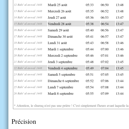
Mardi 25 août
05:33
06:50
13:48
12 Rabi' al-awwal 1448
Mercredi 26 août
05:35
06:52
13:48
13 Rabi' al-awwal 1448
Jeudi 27 août
05:36
06:53
13:47
14 Rabi' al-awwal 1448
Vendredi 28 août
05:38
06:54
13:47
15 Rabi' al-awwal 1448
Samedi 29 août
05:40
06:56
13:47
16 Rabi' al-awwal 1448
Dimanche 30 août
05:41
06:57
13:47
17 Rabi' al-awwal 1448
Lundi 31 août
05:43
06:58
13:46
18 Rabi' al-awwal 1448
Mardi 1 septembre
05:44
07:00
13:46
19 Rabi' al-awwal 1448
Mercredi 2 septembre
05:46
07:01
13:46
20 Rabi' al-awwal 1448
Jeudi 3 septembre
05:48
07:02
13:45
21 Rabi' al-awwal 1448
Vendredi 4 septembre
05:49
07:04
13:45
22 Rabi' al-awwal 1448
Samedi 5 septembre
05:51
07:05
13:45
23 Rabi' al-awwal 1448
Dimanche 6 septembre
05:52
07:06
13:44
24 Rabi' al-awwal 1448
Lundi 7 septembre
05:54
07:08
13:44
25 Rabi' al-awwal 1448
Mardi 8 septembre
05:55
07:09
13:44
26 Rabi' al-awwal 1448
* Attention, le shuruq n'est pas une prière ! C'est simplement l'heure avant laquelle l
Précision